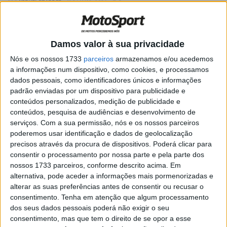
POR
MIGUEL FRAGOSO
26 MAIO, 2026
0
MXGP: Oficial! Jeffrey Herlings
apresentado na Honda HRC
Damos valor à sua privacidade
POR
MIGUEL FRAGOSO
5 JANEIRO, 2026
0
Nós e os nossos 1733
parceiros
armazenamos e/ou acedemos
MXGP, Austrália: Dez anos depois Febvre
a informações num dispositivo, como cookies, e processamos
volta a ser campeão do mundo
dados pessoais, como identificadores únicos e informações
POR
RICARDO FERREIRA
21 SETEMBRO, 2025
0
padrão enviadas por um dispositivo para publicidade e
conteúdos personalizados, medição de publicidade e
MXGP, China: Herlings faz duplo triunfo,
conteúdos, pesquisa de audiências e desenvolvimento de
Febvre à beira do título mundial
serviços.
Com a sua permissão, nós e os nossos parceiros
POR
RICARDO FERREIRA
14 SETEMBRO, 2025
0
poderemos usar identificação e dados de geolocalização
precisos através da procura de dispositivos. Poderá clicar para
MXGP Xangai: Jeffrey Herlings
consentir o processamento por nossa parte e pela parte dos
implacável
nossos 1733 parceiros, conforme descrito acima. Em
alternativa, pode aceder a informações mais pormenorizadas e
POR
RICARDO FERREIRA
13 SETEMBRO, 2025
0
alterar as suas preferências antes de consentir ou recusar o
MXGP, Turquia: Jeffrey Herlings vence o
consentimento.
Tenha em atenção que algum processamento
seu 111º Grande Prémio
dos seus dados pessoais poderá não exigir o seu
consentimento, mas que tem o direito de se opor a esse
POR
RICARDO FERREIRA
7 SETEMBRO, 2025
0