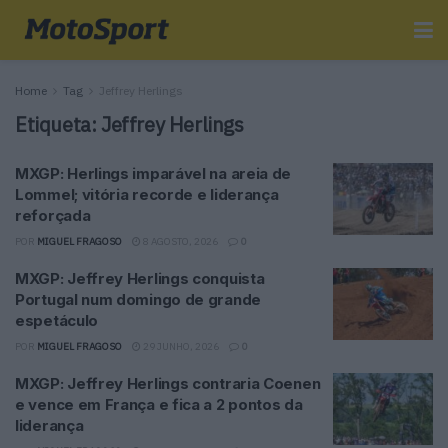
Home
Tag
Jeffrey Herlings
Etiqueta:
Jeffrey Herlings
MXGP: Herlings imparável na areia de
Lommel; vitória recorde e liderança
reforçada
POR
MIGUEL FRAGOSO
8 AGOSTO, 2026
0
MXGP: Jeffrey Herlings conquista
Portugal num domingo de grande
espetáculo
POR
MIGUEL FRAGOSO
29 JUNHO, 2026
0
MXGP: Jeffrey Herlings contraria Coenen
e vence em França e fica a 2 pontos da
liderança