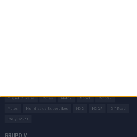
Informação importante
Ficha técnica
Estatuto editorial
Política de privacidade
Termos e condições
Informação Legal
Como anunciar
Tags
Miguel Oliveira
Motas
Moto2
Moto3
MotoGP
Motos
Mundial de Superbikes
MX2
MXGP
Off Road
Rally Dakar
GRUPO V