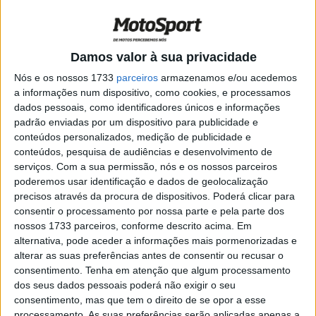
disponível em verde/cinza.
POR
MIGUEL FRAGOSO
5 JANEIRO, 2025
0
Harley-Davidson: Pan America baseada
Damos valor à sua privacidade
no modelo 440 é uma boa aposta?
Nós e os nossos 1733
parceiros
armazenamos e/ou acedemos
POR
MIGUEL FRAGOSO
2 JANEIRO, 2025
0
a informações num dispositivo, como cookies, e processamos
dados pessoais, como identificadores únicos e informações
Hero Xpulse 421 será a próxima novidade
padrão enviadas por um dispositivo para publicidade e
para a gama ADV
conteúdos personalizados, medição de publicidade e
POR
MIGUEL FRAGOSO
2 JANEIRO, 2025
0
conteúdos, pesquisa de audiências e desenvolvimento de
serviços.
Com a sua permissão, nós e os nossos parceiros
Harley-Davidson Street Glide Ultra
poderemos usar identificação e dados de geolocalização
poderá chegar em Janeiro de 2025?
precisos através da procura de dispositivos. Poderá clicar para
POR
MIGUEL FRAGOSO
31 DEZEMBRO, 2024
0
consentir o processamento por nossa parte e pela parte dos
nossos 1733 parceiros, conforme descrito acima. Em
Suzuki: Presidente Toshihiro Suzuki
alternativa, pode aceder a informações mais pormenorizadas e
confirma modelos desportivos num
alterar as suas preferências antes de consentir ou recusar o
futuro próximo
consentimento.
Tenha em atenção que algum processamento
POR
MIGUEL FRAGOSO
31 DEZEMBRO, 2024
0
dos seus dados pessoais poderá não exigir o seu
consentimento, mas que tem o direito de se opor a esse
Portugal Lés-a-Lés inova em 2025 com
processamento. As suas preferências serão aplicadas apenas a