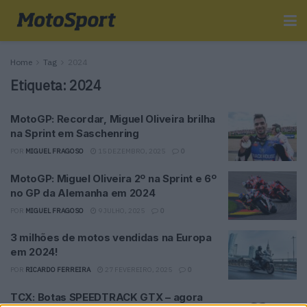
Home
Tag
2024
Etiqueta:
2024
MotoGP: Recordar, Miguel Oliveira brilha
na Sprint em Saschenring
POR
MIGUEL FRAGOSO
15 DEZEMBRO, 2025
0
MotoGP: Miguel Oliveira 2º na Sprint e 6º
no GP da Alemanha em 2024
POR
MIGUEL FRAGOSO
9 JULHO, 2025
0
3 milhões de motos vendidas na Europa
em 2024!
POR
RICARDO FERREIRA
27 FEVEREIRO, 2025
0
TCX: Botas SPEEDTRACK GTX – agora