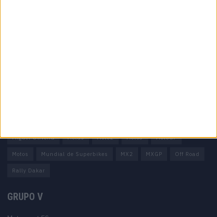
Informação importante
Ficha técnica
Estatuto editorial
Política de privacidade
Termos e condições
Informação Legal
Como anunciar
Tags
Miguel Oliveira
Motas
Moto2
Moto3
MotoGP
Motos
Mundial de Superbikes
MX2
MXGP
Off Road
Rally Dakar
GRUPO V