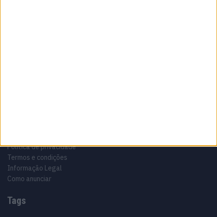
Sobre
Especialistas em Motos, MotoGP, MXGP, Enduro, SuperBikes,
Motocross, Trial
Informação importante
Ficha técnica
Estatuto editorial
Política de privacidade
Termos e condições
Informação Legal
Como anunciar
Tags