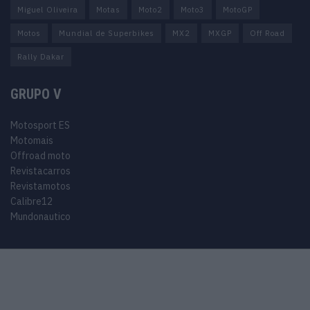
Miguel Oliveira
Motas
Moto2
Moto3
MotoGP
Motos
Mundial de Superbikes
MX2
MXGP
Off Road
Rally Dakar
GRUPO V
Motosport ES
Motomais
Offroad moto
Revistacarros
Revistamotos
Calibre12
Mundonautico
© 2024 Motosport copyright