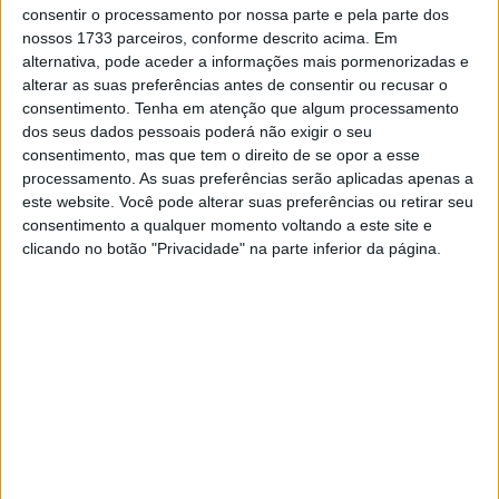
consentir o processamento por nossa parte e pela parte dos
modelos GSX-R orientados para a pista na Europa, tendo
nossos 1733 parceiros, conforme descrito acima. Em
desligado a última superbike GSX-R1000 que restava
alternativa, pode aceder a informações mais pormenorizadas e
com a chegada dos regulamentos de emissões Euro5 em
alterar as suas preferências antes de consentir ou recusar o
2022.
consentimento.
Tenha em atenção que algum processamento
dos seus dados pessoais poderá não exigir o seu
Antes disso, os modelos superdesportivos GSX-R600 e
consentimento, mas que tem o direito de se opor a esse
processamento. As suas preferências serão aplicadas apenas a
750 já tinham deixado o continente, com as três famílias
este website. Você pode alterar suas preferências ou retirar seu
de quatro cilindros a serem encontradas apenas em
consentimento a qualquer momento voltando a este site e
mercados selecionados, incluindo os EUA.
clicando no botão "Privacidade" na parte inferior da página.
Artigos relacionados
Tampas GB Racing para a Ducati Panigale V4
2 SETEMBRO, 2025
3 milhões de motos vendidas na Europa em
2024!
27 FEVEREIRO, 2025