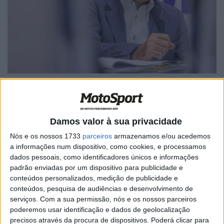
Damos valor à sua privacidade
🔊 Ouvir artigo
Nós e os nossos 1733
parceiros
armazenamos e/ou acedemos
a informações num dispositivo, como cookies, e processamos
O presidente da Suzuki Motor Corporation, Toshihiro
dados pessoais, como identificadores únicos e informações
Suzuki, falou em exclusivo à
MCN
sobre o futuro da linha
padrão enviadas por um dispositivo para publicidade e
de motos da empresa – dando a entender que
conteúdos personalizados, medição de publicidade e
poderemos assistir a um regresso a motos desportivas
conteúdos, pesquisa de audiências e desenvolvimento de
mais num futuro próximo.
serviços.
Com a sua permissão, nós e os nossos parceiros
poderemos usar identificação e dados de geolocalização
A marca japonesa já não produz nenhum dos seus
precisos através da procura de dispositivos. Poderá clicar para