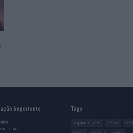
s
mação importante
Tags
cnica
Miguel Oliveira
Motas
Mot
 editorial
Moto3
MotoGP
Motos