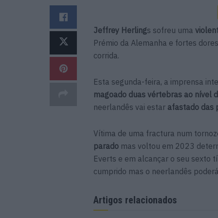
Jeffrey Herling
s sofreu uma
violen
Prémio da Alemanha e fortes dore
corrida.
Esta segunda-feira, a imprensa int
magoado duas vértebras ao nível da
neerlandês vai estar
afastado das 
Vítima de uma fractura num tornoze
parado
mas voltou em 2023 determi
Everts e em alcançar o seu sexto 
cumprido mas o neerlandês poderá 
Artigos relacionados