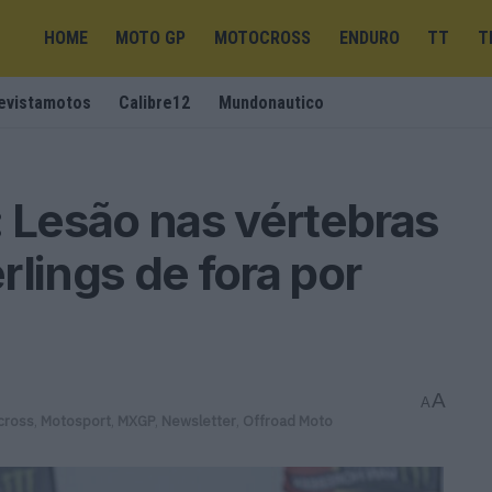
HOME
MOTO GP
MOTOCROSS
ENDURO
TT
T
evistamotos
Calibre12
Mundonautico
Lesão nas vértebras
rlings de fora por
A
A
cross
,
Motosport
,
MXGP
,
Newsletter
,
Offroad Moto