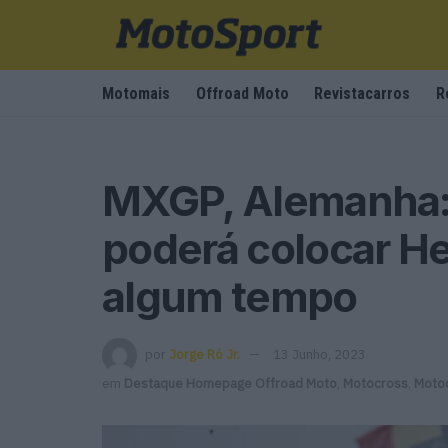
Motomais
Offroad Moto
Revistacarros
R
MXGP, Alemanha: 
poderá colocar He
algum tempo
por
Jorge Ró Jr.
13 Junho, 2023
em
Destaque Homepage Offroad Moto
,
Motocross
,
Moto