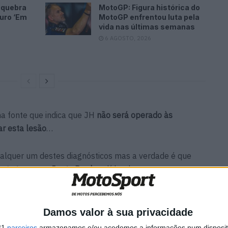
 quebra
MotoGP: Figura histórica do
turo ‘Em
MotoGP enfrentou luta pela
vida nas últimas semanas
6 AGOSTO, 2026
ma fonte que indica que JH
não será operado às
ar esta lesão
…
alquer um destes diagnósticos mas a verdade é que
antagem para Jorge Prado
, o líder do campeonato que
encer tudo o que havia para vencer em Teutschenthal.
Damos valor à sua privacidade
31
parceiros
armazenamos e/ou acedemos a informações num dispositi