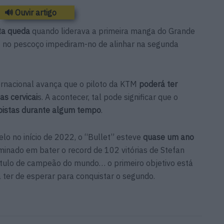
🔊 Ouvir artigo
ta queda
quando liderava a primeira manga do Grande
s no pescoço impediram-no de alinhar na segunda
ernacional avança que o piloto da KTM
poderá ter
s cervicai
s. A acontecer, tal pode significar que o
pistas durante algum tempo
.
lo no início de 2022, o “Bullet” esteve
quase um ano
nado em bater o record de 102 vitórias de Stefan
título de campeão do mundo… o primeiro objetivo está
ter de esperar para conquistar o segundo.