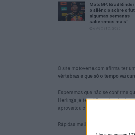
MotoGP: Brad Binder
o silêncio sobre o fu
algumas semanas
saberemos mais’
6 AGOSTO, 2026
O site motoverte.com afirma ter u
vértebras e que só o tempo vai cur
Esperemos que não se confirme qu
Herlings já tem
67 pontos de desv
aproveitou o azar do n.º 84 para v
Rápidas melhoras, Jeffrey!
Nós e os nossos 17