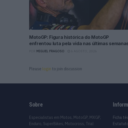
MotoGP: Figura histórica do MotoGP
enfrentou luta pela vida nas últimas semana
POR
MIGUEL FRAGOSO
6 AGOSTO, 2026
Please
login
to join discussion
Sobre
Infor
Especialistas em Motos, MotoGP, MXGP,
Ficha té
Enduro, SuperBikes, Motocross, Trial
Estatuto