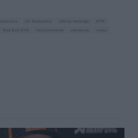
otocross
GP Alemanha
Jeffrey Herlings
KTM
Red Bull KTM
Teutschenthal
vértebras
video