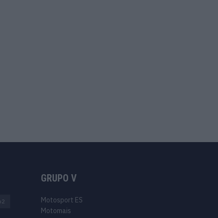
GRUPO V
Motosport ES
o2
Motomais