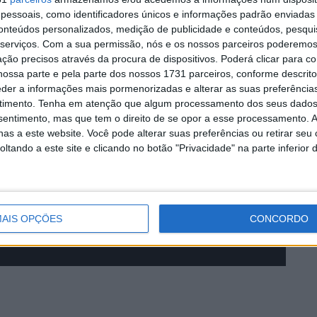
essoais, como identificadores únicos e informações padrão enviadas 
conteúdos personalizados, medição de publicidade e conteúdos, pesqui
serviços.
Com a sua permissão, nós e os nossos parceiros poderemos 
ção precisos através da procura de dispositivos. Poderá clicar para co
ossa parte e pela parte dos nossos 1731 parceiros, conforme descrit
eder a informações mais pormenorizadas e alterar as suas preferência
timento.
Tenha em atenção que algum processamento dos seus dados
nsentimento, mas que tem o direito de se opor a esse processamento. A
as a este website. Você pode alterar suas preferências ou retirar seu
tando a este site e clicando no botão "Privacidade" na parte inferior 
AIS OPÇÕES
CONCORDO