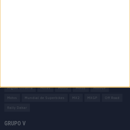
Informação importante
Ficha técnica
Estatuto editorial
Política de privacidade
Termos e condições
Informação Legal
Como anunciar
Tags
Miguel Oliveira
Motas
Moto2
Moto3
MotoGP
Motos
Mundial de Superbikes
MX2
MXGP
Off Road
Rally Dakar
GRUPO V