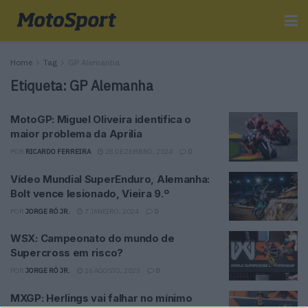
Home
Tag
GP Alemanha
Etiqueta:
GP Alemanha
MotoGP: Miguel Oliveira identifica o
maior problema da Aprilia
POR
RICARDO FERREIRA
28 DEZEMBRO, 2024
0
Vídeo Mundial SuperEnduro, Alemanha:
Bolt vence lesionado, Vieira 9.º
POR
JORGE RÓ JR.
7 JANEIRO, 2024
0
WSX: Campeonato do mundo de
Supercross em risco?
POR
JORGE RÓ JR.
26 AGOSTO, 2023
0
MXGP: Herlings vai falhar no mínimo