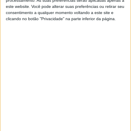
processamento. As suas preferências serão aplicadas apenas a
Prado, pesadelo para Herlings
este website. Você pode alterar suas preferências ou retirar seu
POR
JORGE RÓ JR.
11 JUNHO, 2023
0
consentimento a qualquer momento voltando a este site e
clicando no botão "Privacidade" na parte inferior da página.
MX2, Alemanha: O primeiro triunfo de
sempre de Liam Everts
POR
JORGE RÓ JR.
11 JUNHO, 2023
0
Vídeo MXGP, Alemanha: A queda que
relegou Herlings para 20.º
POR
JORGE RÓ JR.
11 JUNHO, 2023
0
Vídeo MXGP, Alemanha, Qualificação: A
sexta de Prado, a estreia de Van de
Moosdijk
POR
JORGE RÓ JR.
10 JUNHO, 2023
0
Diogo Vieira, CM SuperEnduro,
Alemanha: “Um passo na direção certa”
POR
JORGE RÓ JR.
11 JANEIRO, 2023
0
Vídeo CM SuperEnduro, Alemanha: Bolt