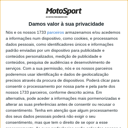
quatro rondas
POR
JORGE RÓ JR.
23 JUNHO, 2023
0
Liam Everts, MX2, Alemanha: “Já só me
Damos valor à sua privacidade
faltam 100 vitórias”
Nós e os nossos 1733
parceiros
armazenamos e/ou acedemos
POR
JORGE RÓ JR.
14 JUNHO, 2023
0
a informações num dispositivo, como cookies, e processamos
dados pessoais, como identificadores únicos e informações
MXGP: Jeffrey Herlings falha as duas
padrão enviadas por um dispositivo para publicidade e
rondas da Indonésia
conteúdos personalizados, medição de publicidade e
POR
JORGE RÓ JR.
14 JUNHO, 2023
0
conteúdos, pesquisa de audiências e desenvolvimento de
serviços.
Com a sua permissão, nós e os nossos parceiros
Vídeo MXGP: O resumo do Grande
poderemos usar identificação e dados de geolocalização
Prémio da Alemanha
precisos através da procura de dispositivos. Poderá clicar para
POR
JORGE RÓ JR.
13 JUNHO, 2023
0
consentir o processamento por nossa parte e pela parte dos
nossos 1733 parceiros, conforme descrito acima. Em
MXGP, Alemanha: Lesão nas vértebras
alternativa, pode aceder a informações mais pormenorizadas e
poderá colocar Herlings de fora por
alterar as suas preferências antes de consentir ou recusar o
algum tempo
consentimento.
Tenha em atenção que algum processamento
POR
JORGE RÓ JR.
13 JUNHO, 2023
0
dos seus dados pessoais poderá não exigir o seu
consentimento, mas que tem o direito de se opor a esse
MXGP, Alemanha: Dia de sonho para