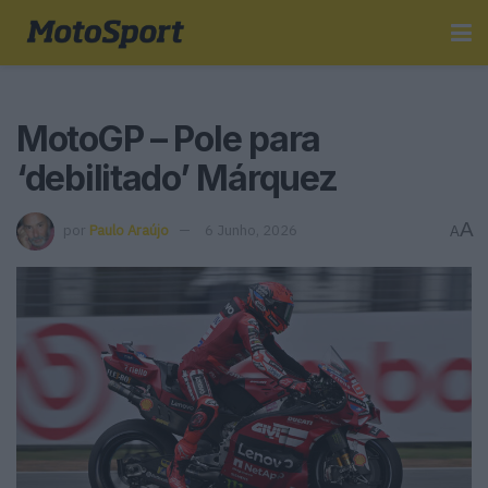
MotoGP – Pole para
‘debilitado’ Márquez
A
por
Paulo Araújo
6 Junho, 2026
A