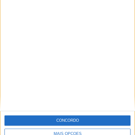
Yamaha
Paulo Araújo
Com uma experiência de várias décadas no âmbito do
motociclismo, viajou pelo mundo cobrindo eventos nas
duas rodas. Já foi piloto de velocidade, team manager,
instrutor, jornalista e comentador de rádio e televisão,
especializando nas modalidades de velocidade, em
particular MotoGP, SBK e Endurance.
CONCORDO
Artigos relacionados
MAIS OPÇÕES