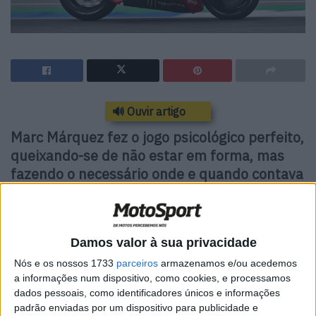
🔊 Ouvir artigo
Marc Márquez fez o jogo psicológico perfeito,
queixando-se de não estar em forma, mas
fazendo o necessário onde e quando contava
apesar duma queda
Com quedas sincronizadas nos primeiros segundos da Q2
Damos valor à sua privacidade
para Márquez e DiGiannantonio, havia potencial para
uma alteração radical do que podia ser visto como a
Nós e os nossos 1733
parceiros
armazenamos e/ou acedemos
a informações num dispositivo, como cookies, e processamos
ordem natural das coisas. Acosta colocou-se no
dados pessoais, como identificadores únicos e informações
comando, seguido de Bagnaia, com os dois caídos a ficar
padrão enviadas por um dispositivo para publicidade e