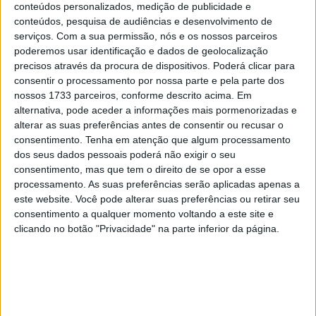
em pista, arriscando o estado das Ducati contra perder
conteúdos personalizados, medição de publicidade e
tempo a ir à boxe.
conteúdos, pesquisa de audiências e desenvolvimento de
serviços.
Com a sua permissão, nós e os nossos parceiros
poderemos usar identificação e dados de geolocalização
precisos através da procura de dispositivos. Poderá clicar para
consentir o processamento por nossa parte e pela parte dos
nossos 1733 parceiros, conforme descrito acima. Em
alternativa, pode aceder a informações mais pormenorizadas e
alterar as suas preferências antes de consentir ou recusar o
consentimento.
Tenha em atenção que algum processamento
dos seus dados pessoais poderá não exigir o seu
consentimento, mas que tem o direito de se opor a esse
processamento. As suas preferências serão aplicadas apenas a
este website. Você pode alterar suas preferências ou retirar seu
consentimento a qualquer momento voltando a este site e
clicando no botão "Privacidade" na parte inferior da página.
DiGiannantonio acabaria por o fazer, nos últimos 6
minutos, mas Márquez persistiu em pista a atacar a
primazia de Acosta, sendo verdade que os 1:36 do dia
anterior continuavam inatingíveis… com Acosta a fazer
1:37.228 e DiGiannantonio a voltar à carga acendendo