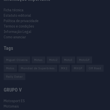
Ficha técnica
Estatuto editorial
Política de privacidade
Termos e condições
Informação Legal
Como anunciar
Tags
Miguel Oliveira
Motas
Moto2
Moto3
MotoGP
Motos
Mundial de Superbikes
MX2
MXGP
Off Road
Rally Dakar
GRUPO V
Motosport ES
Motomais