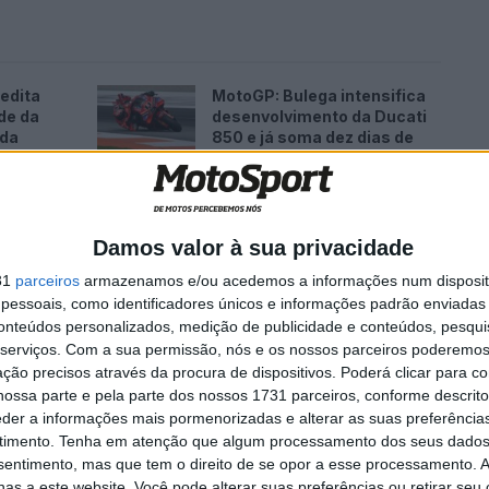
edita
MotoGP: Bulega intensifica
de da
desenvolvimento da Ducati
ada
850 e já soma dez dias de
testes
5 AGOSTO, 2026
Damos valor à sua privacidade
31
parceiros
armazenamos e/ou acedemos a informações num dispositi
essoais, como identificadores únicos e informações padrão enviadas 
conteúdos personalizados, medição de publicidade e conteúdos, pesqui
serviços.
Com a sua permissão, nós e os nossos parceiros poderemos 
ção precisos através da procura de dispositivos. Poderá clicar para co
ossa parte e pela parte dos nossos 1731 parceiros, conforme descrit
eder a informações mais pormenorizadas e alterar as suas preferência
timento.
Tenha em atenção que algum processamento dos seus dados
nsentimento, mas que tem o direito de se opor a esse processamento. A
as a este website. Você pode alterar suas preferências ou retirar seu