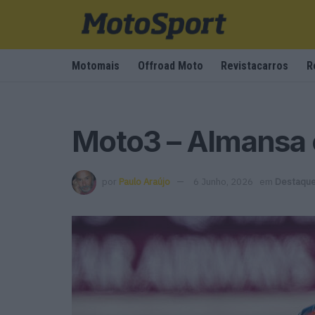
Motomais
Offroad Moto
Revistacarros
R
Moto3 – Almansa 
por
Paulo Araújo
6 Junho, 2026
em
Destaqu