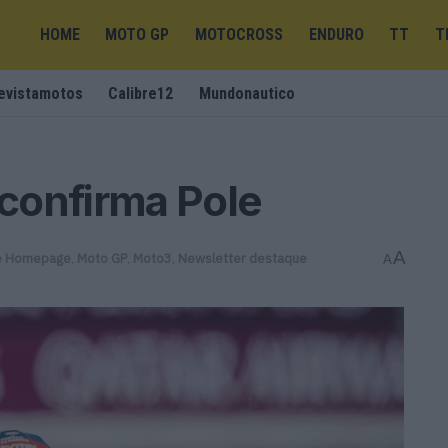
HOME
MOTO GP
MOTOCROSS
ENDURO
TT
T
evistamotos
Calibre12
Mundonautico
confirma Pole
A
e Homepage
,
Moto GP
,
Moto3
,
Newsletter destaque
A