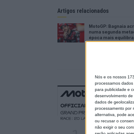
Artigos relacionados
MotoGP: Bagnaia acr
numa segunda meta
época mais equilibr
5 AGOSTO, 2026
Nós e os nossos 17
processamos dados p
para publicidade e 
desenvolvimento de 
dados de geolocaliza
processamento por n
alternativa, pode ac
ou recusar o consen
não exigir o seu co
serão aplicadas apen