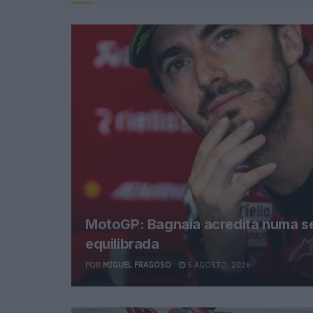
MotoGP: Bagnaia acredita numa s
equilibrada
POR
MIGUEL FRAGOSO
5 AGOSTO, 2026