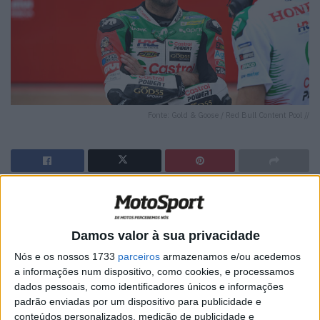
Fonte: Gold & Goose / Red Bull Content Pool //
🔊 Ouvir artigo
O piloto da LCR Honda no MotoGP, Johann Zarco,
Damos valor à sua privacidade
explicou porque ainda não foi submetido a uma cirurgia à
Nós e os nossos 1733
parceiros
armazenamos e/ou acedemos
lesão na perna, duas semanas após o assustador
a informações num dispositivo, como cookies, e processamos
acidente sofrido na Catalunha.
dados pessoais, como identificadores únicos e informações
padrão enviadas por um dispositivo para publicidade e
O bicampeão de corridas de MotoGP esteve envolvido
conteúdos personalizados, medição de publicidade e