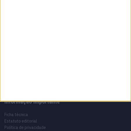
8 AGOSTO, 2026
Sobre
Especialistas em Motos, MotoGP, MXGP, Enduro, SuperBikes,
Motocross, Trial
Informação importante
Ficha técnica
Estatuto editorial
Política de privacidade