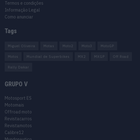
Termos e condições
Informação Legal
Como anunciar
Tags
Miguel Oliveira
Motas
Moto2
Moto3
MotoGP
Motos
Mundial de Superbikes
MX2
MXGP
Off Road
Rally Dakar
GRUPO V
Motosport ES
Motomais
Offroad moto
Revistacarros
Revistamotos
Calibre12
Mundonautico