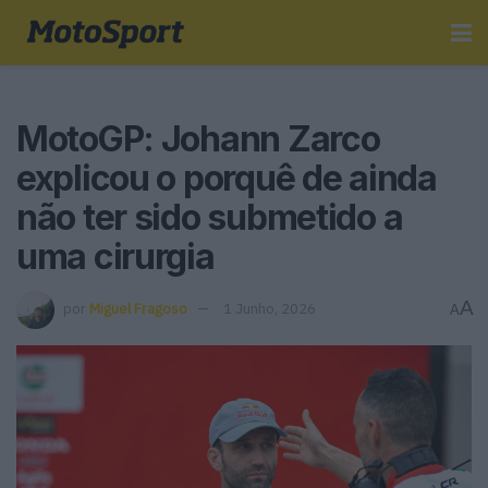
MotoGP: Johann Zarco
explicou o porquê de ainda
não ter sido submetido a
uma cirurgia
A
por
Miguel Fragoso
1 Junho, 2026
A