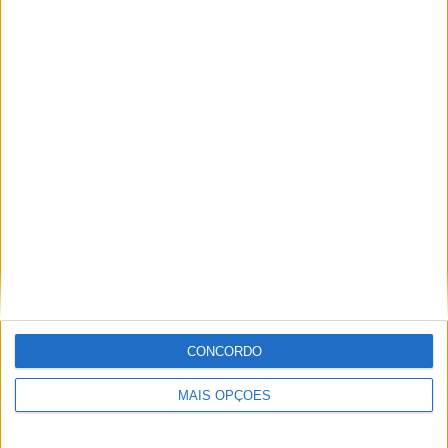
Miguel Fragoso
Jornalista para o site motosport que estuda e escreve
sobre todas as novidades do mundo motorizado. Nasci
no mundo das “duas rodas” por culpa da família que
sempre esteve associada a este meio. Conseguir
trabalhar nesta área e falar sobre o mundo das motos é
um privilégio enorme.
Artigos relacionados
CONCORDO
MAIS OPÇÕES