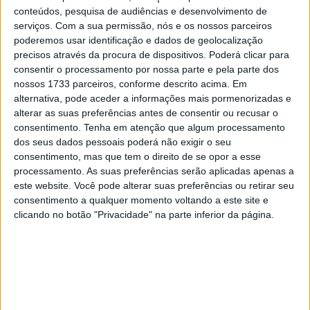
conteúdos, pesquisa de audiências e desenvolvimento de
numa violenta colisão com Francesco Bagnaia e Luca
serviços.
Com a sua permissão, nós e os nossos parceiros
Marini na Curva 1 da corrida reiniciada do Grande Prémio
poderemos usar identificação e dados de geolocalização
da Catalunha, disputado no mês passado.
precisos através da procura de dispositivos. Poderá clicar para
consentir o processamento por nossa parte e pela parte dos
A perna de Zarco ficou presa na Ducati de Bagnaia
nossos 1733 parceiros, conforme descrito acima. Em
enquanto a moto atravessava a gravilha, obrigando o
alternativa, pode aceder a informações mais pormenorizadas e
piloto francês a ser transportado para o hospital após o
alterar as suas preferências antes de consentir ou recusar o
consentimento.
Tenha em atenção que algum processamento
acidente.
dos seus dados pessoais poderá não exigir o seu
consentimento, mas que tem o direito de se opor a esse
Artigos relacionados
processamento. As suas preferências serão aplicadas apenas a
este website. Você pode alterar suas preferências ou retirar seu
MotoGP: Jorge Martín não dá hipóteses e
consentimento a qualquer momento voltando a este site e
vence Sprint marcada pelo domínio da
clicando no botão "Privacidade" na parte inferior da página.
Aprilia
8 AGOSTO, 2026
MotoGP: Jack Miller prepara adeus após 16
temporadas nos Grandes Prémios
8 AGOSTO, 2026