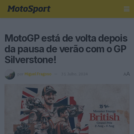
MotoGP está de volta depois
da pausa de verão com o GP
Silverstone!
A
por
Miguel Fragoso
31 Julho, 2024
A