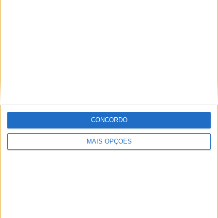
trabalhar nesta área e falar sobre o mundo das motos é
um privilégio enorme.
Artigos relacionados
CONCORDO
MAIS OPÇÕES
MotoGP: Alex Márquez supera Bezzecchi
por 0,173s no FP1 em Silverstone
POR
MIGUEL FRAGOSO
7 AGOSTO, 2026