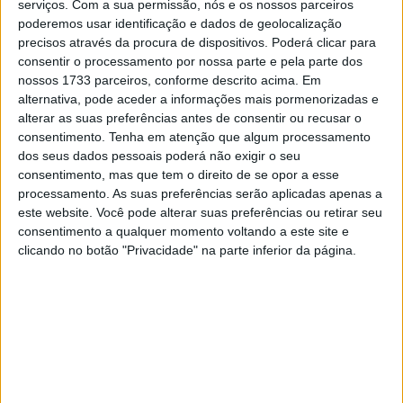
serviços.
Com a sua permissão, nós e os nossos parceiros
desafiantes do calendário, com uma mistura de curvas
poderemos usar identificação e dados de geolocalização
rápidas e secções técnicas que testam ao máximo as
precisos através da procura de dispositivos. Poderá clicar para
capacidades dos pilotos e o desempenho das motos. A
consentir o processamento por nossa parte e pela parte dos
nossos 1733 parceiros, conforme descrito acima. Em
pista de 5,9 km, uma das mais longas do campeonato,
alternativa, pode aceder a informações mais pormenorizadas e
oferece inúmeras oportunidades de ultrapassagem,
alterar as suas preferências antes de consentir ou recusar o
tornando cada corrida imprevisível e cheia de adrenalina.
consentimento.
Tenha em atenção que algum processamento
Mais uma vez, espera-se que Silverstone ofereça uma
dos seus dados pessoais poderá não exigir o seu
consentimento, mas que tem o direito de se opor a esse
corrida emocionante do início ao fim.
processamento. As suas preferências serão aplicadas apenas a
este website. Você pode alterar suas preferências ou retirar seu
Os principais candidatos ao título estão prontos para
consentimento a qualquer momento voltando a este site e
retomar a sua batalha, com Francesco Bagnaia a liderar
clicando no botão "Privacidade" na parte inferior da página.
o campeonato, seguido de perto por Jorge Martín e Marc
Márquez. Cada ponto será crucial nesta fase da época e
os pilotos sabem que um bom desempenho em
Silverstone pode ser decisivo na luta pelo título. Além
disso, a corrida será uma oportunidade para observar os
desenvolvimentos técnicos e estratégicos que as equipas