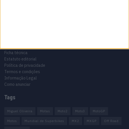
Especialistas em Motos, MotoGP, MXGP, Enduro, SuperBikes,
Motocross, Trial
Informação importante
Ficha técnica
Estatuto editorial
Política de privacidade
Termos e condições
Informação Legal
Como anunciar
Tags
Miguel Oliveira
Motas
Moto2
Moto3
MotoGP
Motos
Mundial de Superbikes
MX2
MXGP
Off Road