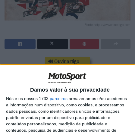
Fonte:https://www.motogp.com
🔊 Ouvir artigo
Após a pausa de verão, o campeonato de MotoGP está
de volta com uma das corridas mais aguardadas do
calendário: o Grande Prémio de Silverstone. Este evento
Damos valor à sua privacidade
marca o início da segunda metade da época e promete
Nós e os nossos 1733
parceiros
armazenamos e/ou acedemos
muita ação e emoção. Com uma competição intensa
a informações num dispositivo, como cookies, e processamos
entre os três primeiros classificados, Francesco Bagnaia,
dados pessoais, como identificadores únicos e informações
padrão enviadas por um dispositivo para publicidade e
Jorge Martín e Marc Márquez.
conteúdos personalizados, medição de publicidade e
conteúdos, pesquisa de audiências e desenvolvimento de
Silverstone é conhecido por ser um dos circuitos mais