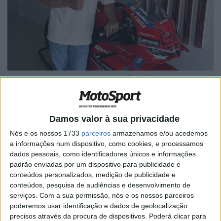
Fonte: Instagram/ marcmarquez93
Damos valor à sua privacidade
Nós e os nossos 1733
parceiros
armazenamos e/ou acedemos
Artigos relacionados
a informações num dispositivo, como cookies, e processamos
dados pessoais, como identificadores únicos e informações
padrão enviadas por um dispositivo para publicidade e
MotoGP: ‘Existe apenas uma meta’ Honda
define missão de Quartararo para 2027
conteúdos personalizados, medição de publicidade e
conteúdos, pesquisa de audiências e desenvolvimento de
8 AGOSTO, 2026
serviços.
Com a sua permissão, nós e os nossos parceiros
poderemos usar identificação e dados de geolocalização
MotoGP: Moto3, Brian Uriarte fecha FP2 na
frente por apenas 0,088s em Silverstone
precisos através da procura de dispositivos. Poderá clicar para