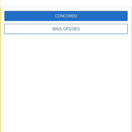
CONCORDO
MAIS OPÇÕES
MotoGP: Moto3, Brian Uriarte fecha FP2 na frente por
apenas 0,088s em Silverstone
POR
MIGUEL FRAGOSO
8 AGOSTO, 2026
Please
login
to join discussion
Novidades
Tendências
Comentários