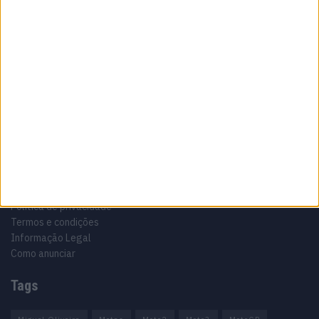
Sobre
Especialistas em Motos, MotoGP, MXGP, Enduro, SuperBikes,
Motocross, Trial
Informação importante
Ficha técnica
Estatuto editorial
Política de privacidade
Termos e condições
Informação Legal
Como anunciar
Tags