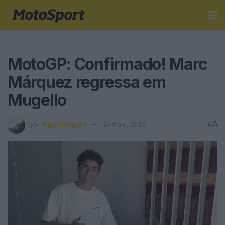
MotoGP: Confirmado! Marc
Márquez regressa em
Mugello
A
por
Miguel Fragoso
26 Maio, 2026
A