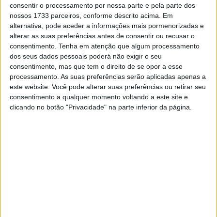
consentir o processamento por nossa parte e pela parte dos
8 AGOSTO, 2026
nossos 1733 parceiros, conforme descrito acima. Em
alternativa, pode aceder a informações mais pormenorizadas e
alterar as suas preferências antes de consentir ou recusar o
consentimento.
Tenha em atenção que algum processamento
dos seus dados pessoais poderá não exigir o seu
consentimento, mas que tem o direito de se opor a esse
🔊 Ouvir artigo
processamento. As suas preferências serão aplicadas apenas a
este website. Você pode alterar suas preferências ou retirar seu
O campeão do mundo em título, Marc Márquez (Ducati
consentimento a qualquer momento voltando a este site e
Lenovo Team), esteve afastado dos dois últimos Grandes
clicando no botão "Privacidade" na parte inferior da página.
Prémios devido a lesões e cirurgias, mas vai regressar à
ação em Mugello. O seis vezes campeão do mundo de
MotoGP foi submetido a duas intervenções cirúrgicas —
uma devido à lesão no pé em Le Mans e outra, já
planeada antes da queda na Sprint do GP de França, ao
ombro. Com as cirurgias concluídas, falta apenas uma
última avaliação médica no circuito na quinta-feira, antes
de entrar em pista na manhã de sexta-feira.