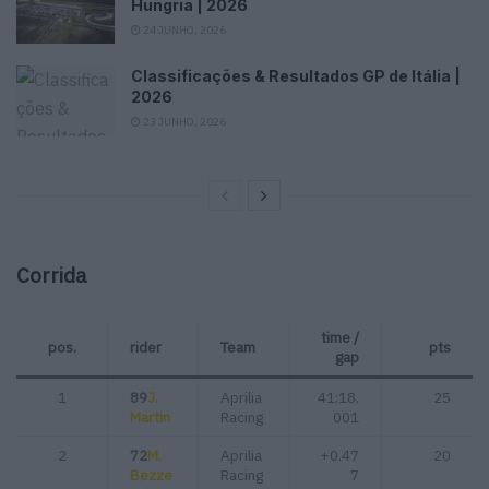
Hungria | 2026
24 JUNHO, 2026
Classificações & Resultados GP de Itália |
2026
23 JUNHO, 2026
Corrida
time /
pos.
rider
Team
pts
gap
1
89
J.
Aprilia
41:18.
25
Martin
Racing
001
2
72
M.
Aprilia
+0.47
20
Bezze
Racing
7