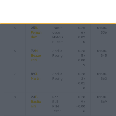
4
79
A.
Trackh
+0.18
01:30.
Ogura
ouse
6 /
766
MotoG
+0.00
P Team
5
5
25
R.
Trackh
+0.25
01:30.
Fernan
ouse
6 /
836
dez
MotoG
+0.07
P Team
0
6
72
M.
Aprilia
+0.26
01:30.
Bezze
Racing
5 /
845
cchi
+0.00
9
7
89
J.
Aprilia
+0.28
01:30.
Martin
Racing
3 /
863
+0.01
8
8
23
E.
Red
+0.28
01:30.
Bastia
Bull
9 /
869
nini
KTM
+0.00
Tech3
6