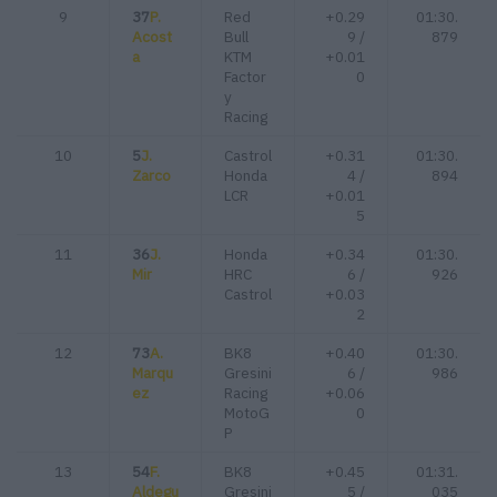
9
37
P.
Red
+0.29
01:30.
Acost
Bull
9 /
879
a
KTM
+0.01
Factor
0
y
Racing
10
5
J.
Castrol
+0.31
01:30.
Zarco
Honda
4 /
894
LCR
+0.01
5
11
36
J.
Honda
+0.34
01:30.
Mir
HRC
6 /
926
Castrol
+0.03
2
12
73
A.
BK8
+0.40
01:30.
Marqu
Gresini
6 /
986
ez
Racing
+0.06
MotoG
0
P
13
54
F.
BK8
+0.45
01:31.
Aldegu
Gresini
5 /
035