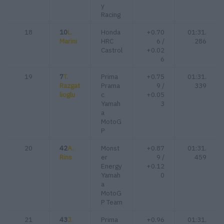
y
Racing
18
10
L.
Honda
+0.70
01:31.
Marini
HRC
6 /
286
Castrol
+0.02
6
19
7
T.
Prima
+0.75
01:31.
Razgat
Prama
9 /
339
lioglu
c
+0.05
Yamah
3
a
MotoG
P
20
42
A.
Monst
+0.87
01:31.
Rins
er
9 /
459
Energy
+0.12
Yamah
0
a
MotoG
P Team
21
43
J.
Prima
+0.96
01:31.