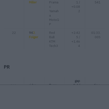
Miller
Prama
1 /
541
c
+0.08
Yamah
2
a
MotoG
P
22
94
J.
Red
+2.42
01:33.
Folger
Bull
5 /
005
KTM
+1.46
Tech3
4
PR
gap
pos.
rider
Team
1st /
time
prev.
1
5
J.
Castrol
01:29.
Zarco
Honda
907
LCR