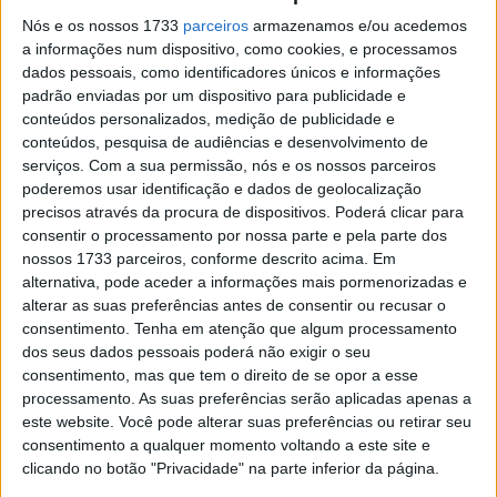
a
MotoG
Nós e os nossos 1733
parceiros
armazenamos e/ou acedemos
P Team
a informações num dispositivo, como cookies, e processamos
dados pessoais, como identificadores únicos e informações
7
23
E.
Red
+8.61
9
padrão enviadas por um dispositivo para publicidade e
Bastia
Bull
5
conteúdos personalizados, medição de publicidade e
nini
KTM
Tech3
conteúdos, pesquisa de audiências e desenvolvimento de
serviços.
Com a sua permissão, nós e os nossos parceiros
8
25
R.
Trackh
+12.4
8
poderemos usar identificação e dados de geolocalização
Fernan
ouse
97
precisos através da procura de dispositivos. Poderá clicar para
dez
MotoG
consentir o processamento por nossa parte e pela parte dos
P Team
nossos 1733 parceiros, conforme descrito acima. Em
9
54
F.
BK8
+14.9
7
alternativa, pode aceder a informações mais pormenorizadas e
Aldegu
Gresini
03
alterar as suas preferências antes de consentir ou recusar o
er
Racing
consentimento.
Tenha em atenção que algum processamento
MotoG
dos seus dados pessoais poderá não exigir o seu
P
consentimento, mas que tem o direito de se opor a esse
10
10
L.
Honda
+15.0
6
processamento. As suas preferências serão aplicadas apenas a
Marini
HRC
16
este website. Você pode alterar suas preferências ou retirar seu
Castrol
consentimento a qualquer momento voltando a este site e
clicando no botão "Privacidade" na parte inferior da página.
11
5
J.
Castrol
+16.5
5
Zarco
Honda
49