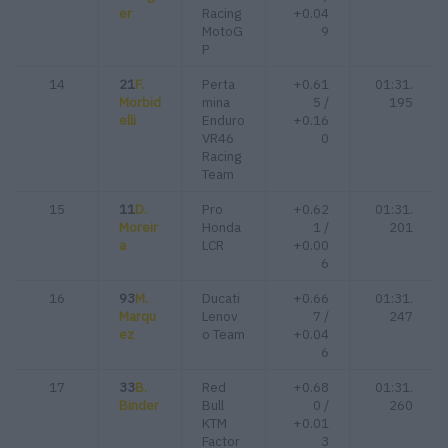
er
Racing
+0.04
MotoG
9
P
14
21
F.
Perta
+0.61
01:31.
Morbid
mina
5 /
195
elli
Enduro
+0.16
VR46
0
Racing
Team
15
11
D.
Pro
+0.62
01:31.
Moreir
Honda
1 /
201
a
LCR
+0.00
6
16
93
M.
Ducati
+0.66
01:31.
Marqu
Lenov
7 /
247
ez
o Team
+0.04
6
17
33
B.
Red
+0.68
01:31.
Binder
Bull
0 /
260
KTM
+0.01
Factor
3