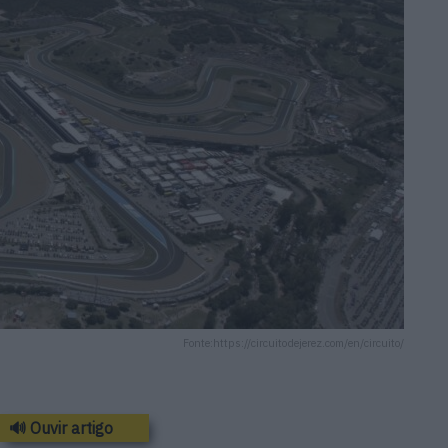
Fonte:https://circuitodejerez.com/en/circuito/
🔊 Ouvir artigo