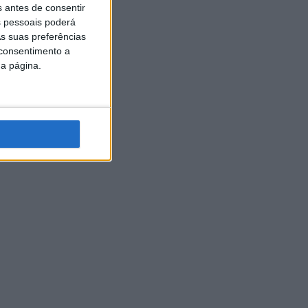
s antes de consentir
 pessoais poderá
s suas preferências
 consentimento a
da página.