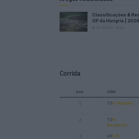
Classificações & Re
GP da Hungria | 202
24 JUNHO, 2026
Corrida
pos.
rider
1
73
A. Marquez
2
72
M.
Bezzecchi
3
49
F. Di