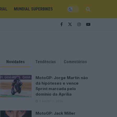
RIAL
MUNDIAL SUPERBIKES
Novidades
Tendências
Comentários
MotoGP: Jorge Martín não
dá hipóteses e vence
Sprint marcada pelo
domínio da Aprilia
8 AGOSTO, 2026
MotoGP: Jack Miller