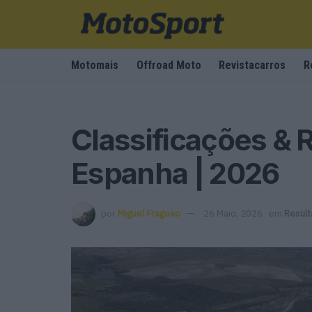
Motomais
Offroad Moto
Revistacarros
R
Classificações & 
Espanha | 2026
por
Miguel Fragoso
26 Maio, 2026
em
Result