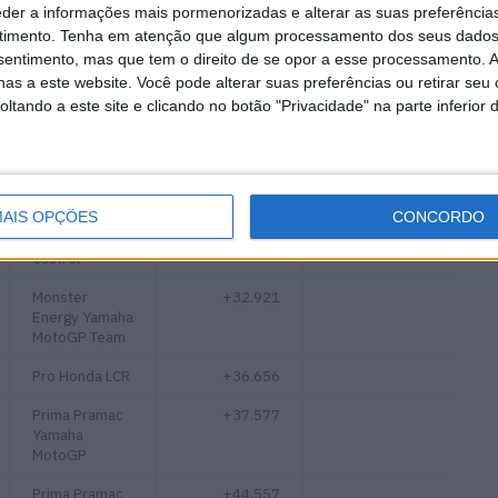
eder a informações mais pormenorizadas e alterar as suas preferência
Pertamina
+24.867
4
timento.
Tenha em atenção que algum processamento dos seus dados
Enduro VR46
nsentimento, mas que tem o direito de se opor a esse processamento. A
Racing Team
as a este website. Você pode alterar suas preferências ou retirar seu
Honda HRC
+26.871
3
tando a este site e clicando no botão "Privacidade" na parte inferior 
Castrol
Monster
+29.532
2
Energy Yamaha
MotoGP Team
AIS OPÇÕES
CONCORDO
Honda HRC
+29.899
1
Castrol
Monster
+32.921
Energy Yamaha
MotoGP Team
Pro Honda LCR
+36.656
Prima Pramac
+37.577
Yamaha
MotoGP
Prima Pramac
+44.557