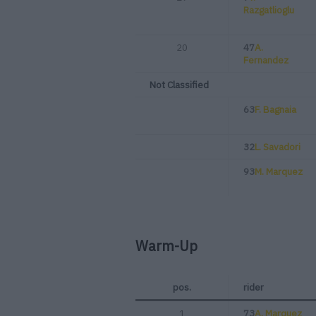
Razgatlioglu
20
47
A.
Fernandez
Not Classified
63
F. Bagnaia
32
L. Savadori
93
M. Marquez
Warm-Up
pos.
rider
1
73
A. Marquez