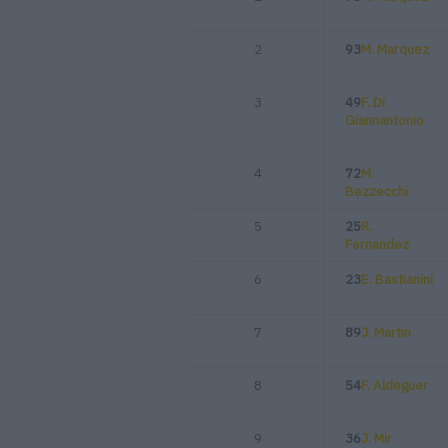
2
93
M. Marquez
3
49
F. Di
Giannantonio
4
72
M.
Bezzecchi
5
25
R.
Fernandez
6
23
E. Bastianini
7
89
J. Martin
8
54
F. Aldeguer
9
36
J. Mir