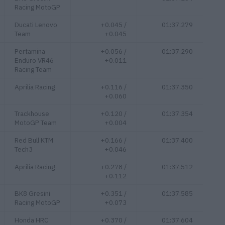
Racing MotoGP
Ducati Lenovo
+0.045 /
01:37.279
Team
+0.045
Pertamina
+0.056 /
01:37.290
Enduro VR46
+0.011
Racing Team
Aprilia Racing
+0.116 /
01:37.350
+0.060
Trackhouse
+0.120 /
01:37.354
MotoGP Team
+0.004
Red Bull KTM
+0.166 /
01:37.400
Tech3
+0.046
Aprilia Racing
+0.278 /
01:37.512
+0.112
BK8 Gresini
+0.351 /
01:37.585
Racing MotoGP
+0.073
Honda HRC
+0.370 /
01:37.604