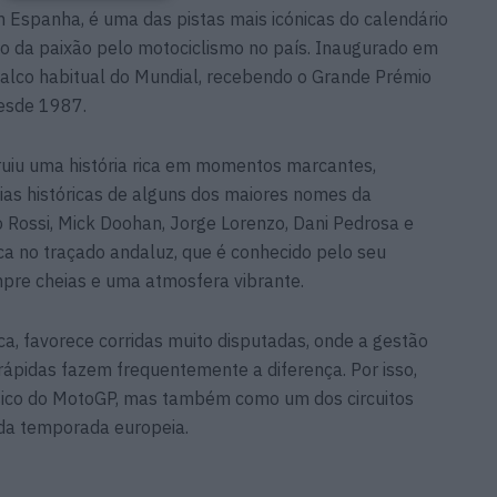
m Espanha, é uma das pistas mais icónicas do calendário
 da paixão pelo motociclismo no país. Inaugurado em
alco habitual do Mundial, recebendo o Grande Prémio
esde 1987.
ruiu uma história rica em momentos marcantes,
ias históricas de alguns dos maiores nomes da
 Rossi, Mick Doohan, Jorge Lorenzo, Dani Pedrosa e
 no traçado andaluz, que é conhecido pelo seu
pre cheias e uma atmosfera vibrante.
ica, favorece corridas muito disputadas, onde a gestão
rápidas fazem frequentemente a diferença. Por isso,
ssico do MotoGP, mas também como um dos circuitos
da temporada europeia.