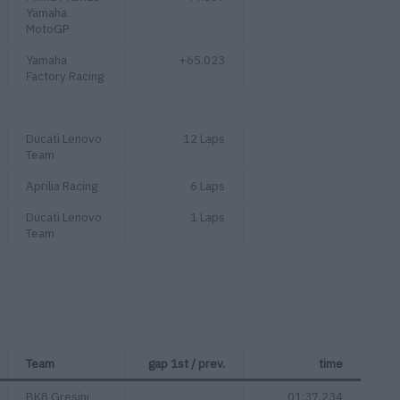
Yamaha
MotoGP
Yamaha
+65.023
Factory Racing
Ducati Lenovo
12 Laps
Team
Aprilia Racing
6 Laps
Ducati Lenovo
1 Laps
Team
Team
gap 1st / prev.
time
BK8 Gresini
01:37.234