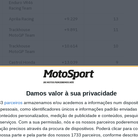
Enduro VR46
Racing Team
Aprilia Racing
+9.229
13
Trackhouse
+9.891
11
MotoGP Team
Trackhouse
+10.614
10
MotoGP Team
Castrol Honda
+13.039
9
LCR
Red Bull KTM
+14.411
8
Tech3
Damos valor à sua privacidade
BK8 Gresini
+19.778
7
Racing MotoGP
33
parceiros
armazenamos e/ou acedemos a informações num dispositi
essoais, como identificadores únicos e informações padrão enviadas 
Red Bull KTM
+22.431
6
conteúdos personalizados, medição de publicidade e conteúdos, pesqui
Factory Racing
serviços.
Com a sua permissão, nós e os nossos parceiros poderemos 
Red Bull KTM
+22.799
5
ção precisos através da procura de dispositivos. Poderá clicar para co
Factory Racing
ossa parte e pela parte dos nossos 1733 parceiros, conforme descrit