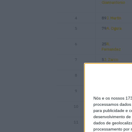
Giannantonio
4
89
J. Martin
5
79
A. Ogura
6
25
R.
Fernandez
7
5
J. Zarco
8
23
. Bastianini
9
54
F. Aldeguer
Nós e os nossos 17
processamos dados p
10
37
P. Acosta
para publicidade e 
desenvolvimento de 
11
33
B. Binder
dados de geolocaliza
processamento por n