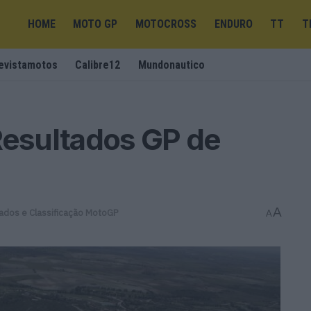
HOME
MOTO GP
MOTOCROSS
ENDURO
TT
T
evistamotos
Calibre12
Mundonautico
Resultados GP de
A
ados e Classificação MotoGP
A