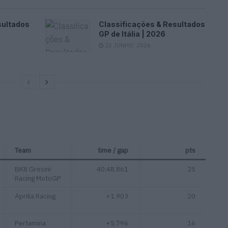
sultados
Classificações & Resultados
6
GP de Itália | 2026
23 JUNHO, 2026
Team
time / gap
pts
BK8 Gresini
40:48.861
25
Racing MotoGP
Aprilia Racing
+1.903
20
Pertamina
+5.796
16