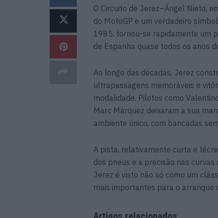
O Circuito de Jerez–Ángel Nieto, e
do MotoGP e um verdadeiro símbolo
1985, tornou-se rapidamente um p
de Espanha quase todos os anos d
Ao longo das décadas, Jerez const
ultrapassagens memoráveis e vitór
modalidade. Pilotos como Valentino
Marc Márquez deixaram a sua marca
ambiente único, com bancadas sem
A pista, relativamente curta e técn
dos pneus e a precisão nas curvas 
Jerez é visto não só como um clá
mais importantes para o arranque 
Artigos relacionados