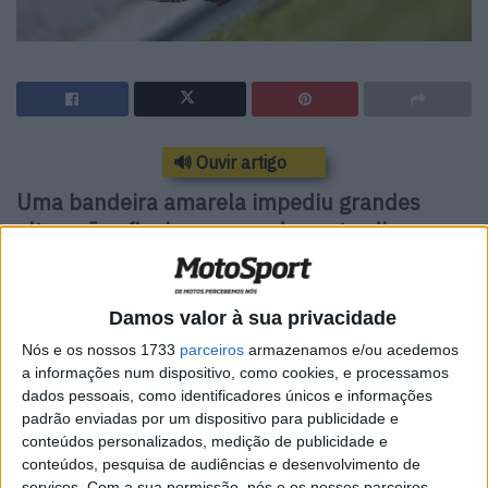
🔊 Ouvir artigo
Uma bandeira amarela impediu grandes
alterações finais, com mudança tardia nos
qualificados
À FP2 seguiu-se em curta ordem a Q1, em que
Damos valor à sua privacidade
Razgatlıoğlu e Moreira eram alguns dos candidatos a
Nós e os nossos 1733
parceiros
armazenamos e/ou acedemos
passar à Q2, com alguma réplica de Joan Mir e Bastianini.
a informações num dispositivo, como cookies, e processamos
Luca Marini, e até Iker Lecuona, faziam o que podiam
dados pessoais, como identificadores únicos e informações
padrão enviadas por um dispositivo para publicidade e
logo atrás, bem como Quartararo e Binder, todos rodando
conteúdos personalizados, medição de publicidade e
a milésimas do tempo dominante de Bastianini, 1:37.816,
conteúdos, pesquisa de audiências e desenvolvimento de
que não iria deitar fogo à grelha. Mesmo na curta sessão
serviços.
Com a sua permissão, nós e os nossos parceiros