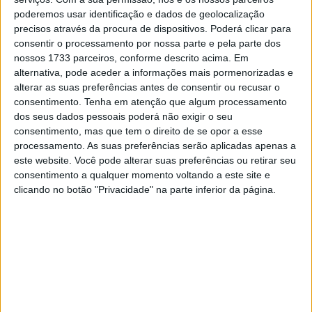
houve tempo para vir fazer ajustes, com o regresso à
poderemos usar identificação e dados de geolocalização
precisos através da procura de dispositivos. Poderá clicar para
pista a revelar mais do mesmo: Bastianini e Mir pareciam
consentir o processamento por nossa parte e pela parte dos
de pedra e cal nos 2 lugares da frente que dariam acesso
nossos 1733 parceiros, conforme descrito acima. Em
à Q2, quando a 2 minutos do fim, Luca Marini e logo a
alternativa, pode aceder a informações mais pormenorizadas e
seguir Bagnaia pensaram diferente… bandeiras amarelas
alterar as suas preferências antes de consentir ou recusar o
marcaram uma queda para Brad Binder e no minuto que
consentimento.
Tenha em atenção que algum processamento
dos seus dados pessoais poderá não exigir o seu
faltava, com algumas voltas eliminadas, Bagnaia e Marini
consentimento, mas que tem o direito de se opor a esse
passram mesmo à Q2 já a seguir…
processamento. As suas preferências serão aplicadas apenas a
este website. Você pode alterar suas preferências ou retirar seu
consentimento a qualquer momento voltando a este site e
clicando no botão "Privacidade" na parte inferior da página.