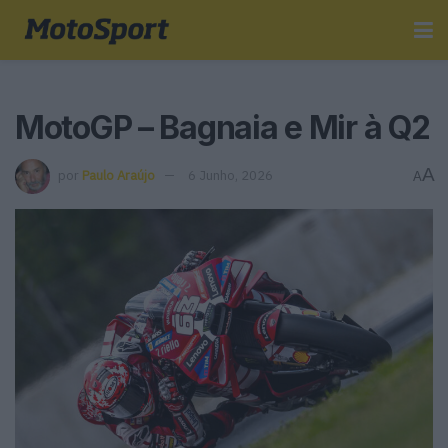
MotoGP – Bagnaia e Mir à Q2
A
por
Paulo Araújo
6 Junho, 2026
A