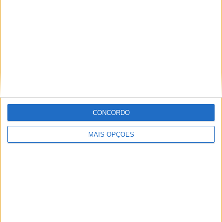
Artigos relacionados
MotoGP: Jorge Martín não dá hipóteses e
CONCORDO
vence Sprint marcada pelo domínio da
Aprilia
MAIS OPÇÕES
POR
MIGUEL FRAGOSO
8 AGOSTO, 2026