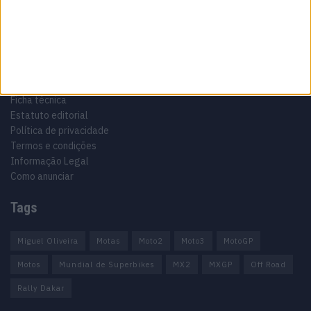
Informação importante
Ficha técnica
Estatuto editorial
Política de privacidade
Termos e condições
Informação Legal
Como anunciar
Tags
Miguel Oliveira
Motas
Moto2
Moto3
MotoGP
Motos
Mundial de Superbikes
MX2
MXGP
Off Road
Rally Dakar