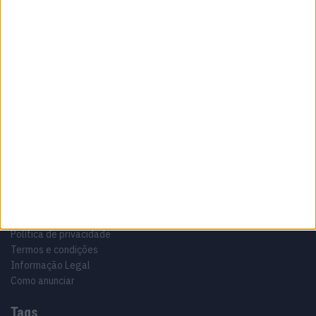
Sobre
Especialistas em Motos, MotoGP, MXGP, Enduro, SuperBikes,
Motocross, Trial
Informação importante
Ficha técnica
Estatuto editorial
Política de privacidade
Termos e condições
Informação Legal
Como anunciar
Tags