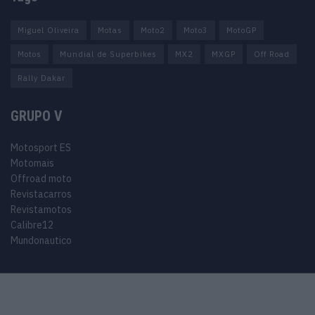
Miguel Oliveira
Motas
Moto2
Moto3
MotoGP
Motos
Mundial de Superbikes
MX2
MXGP
Off Road
Rally Dakar
GRUPO V
Motosport ES
Motomais
Offroad moto
Revistacarros
Revistamotos
Calibre12
Mundonautico