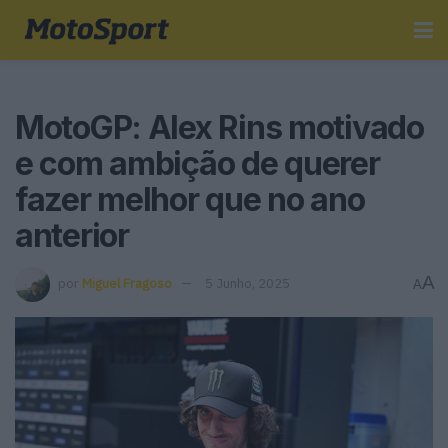
MotoGP: Alex Rins motivado
e com ambição de querer
fazer melhor que no ano
anterior
A
por
Miguel Fragoso
5 Junho, 2025
A