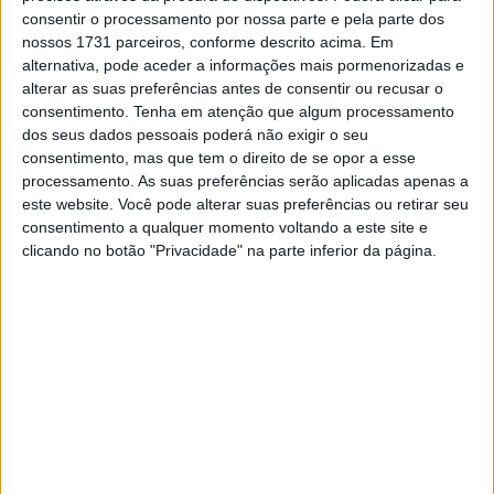
vitória consecutiva e um segundo lugar no MotoGP em
consentir o processamento por nossa parte e pela parte dos
2020 no GP de Aragão e Teruel.
nossos 1731 parceiros, conforme descrito acima. Em
alternativa, pode aceder a informações mais pormenorizadas e
Em declarações para a imprensa da Monster Energy
alterar as suas preferências antes de consentir ou recusar o
Yamaha MotoGP Team, Rins falou sobre as suas
consentimento.
Tenha em atenção que algum processamento
expectativas para o fim de semana em Aragão.
dos seus dados pessoais poderá não exigir o seu
consentimento, mas que tem o direito de se opor a esse
– Já completámos mais ou menos um terço da
processamento. As suas preferências serão aplicadas apenas a
este website. Você pode alterar suas preferências ou retirar seu
temporada de MotoGP de 2025 e estamos a melhorar
consentimento a qualquer momento voltando a este site e
passo a passo, mas ainda estamos longe de onde
clicando no botão "Privacidade" na parte inferior da página.
queremos estar. O circuito de Aragão não é fácil, mas
entramos neste GP com ambição e uma mentalidade
positiva sobre onde e como podemos melhorar. No ano
passado, fiz uma corrida sólida aqui e espero poder
melhorar o nosso último resultado.
Artigos relacionados
MotoGP: Iker Lecuona ambiciona Top 10 em