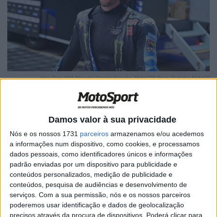
Alex Rins SPA Monster Energy Yamaha MotoGP™ Team Yamaha MotoGP
Damos valor à sua privacidade
Nós e os nossos 1731
parceiros
armazenamos e/ou acedemos
🔊 Ouvir artigo
a informações num dispositivo, como cookies, e processamos
dados pessoais, como identificadores únicos e informações
Álex Rins ocupa atualmente o 17.º lugar na classificação
padrão enviadas por um dispositivo para publicidade e
geral e está altamente motivado para subir na tabela.
conteúdos personalizados, medição de publicidade e
Anteriormente, obteve grande sucesso na pista de
conteúdos, pesquisa de audiências e desenvolvimento de
Aragão, tendo conquistado uma vitória na Moto3 em
serviços.
Com a sua permissão, nós e os nossos parceiros
2013, um segundo lugar na Moto2 em 2015 e uma
poderemos usar identificação e dados de geolocalização
precisos através da procura de dispositivos. Poderá clicar para