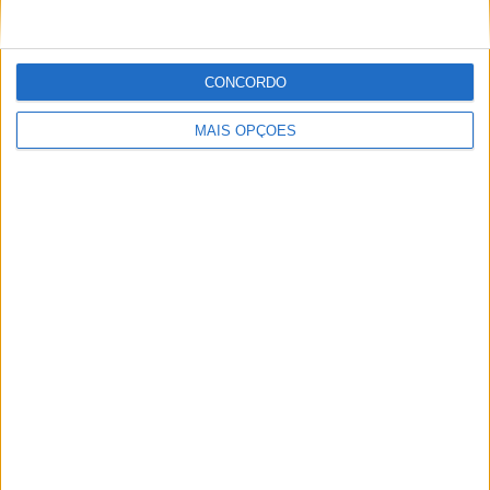
POR
MIGUEL FRAGOSO
6 AGOSTO, 2026
CONCORDO
MAIS OPÇÕES
MotoGP: Marco Bezzecchi recebe luz verde para
correr em Silverstone
POR
MIGUEL FRAGOSO
6 AGOSTO, 2026
Please
login
to join discussion