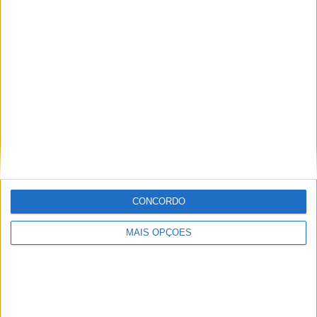
Tags:
Alex Rins
GP do Qatar
Losail
Marc Marquez
MotoGP 2022
Repsol Honda Team
Team SUZUKI ECSTAR
CONCORDO
MAIS OPÇÕES
Ricardo Ferreira