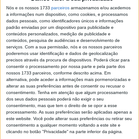
Nós e os nossos 1733
parceiros
armazenamos e/ou acedemos
A melhor volta de 1’55,643 da manhã assinada por Brad
a informações num dispositivo, como cookies, e processamos
Binder durou pouco tempo, numa segunda sessão de
dados pessoais, como identificadores únicos e informações
treinos livres onde os tempos das MotoGP rapidamente
padrão enviadas por um dispositivo para publicidade e
conteúdos personalizados, medição de publicidade e
baixaram.
conteúdos, pesquisa de audiências e desenvolvimento de
serviços.
Com a sua permissão, nós e os nossos parceiros
O primeiro a bater o tempo do sul-africano da KTM foi
poderemos usar identificação e dados de geolocalização
Enea Bastianini logo na sua terceira volta com a Ducati
precisos através da procura de dispositivos. Poderá clicar para
satélite da Gresini. Uma volta depois, o tempo do italiano
consentir o processamento por nossa parte e pela parte dos
seria batido por Marc Marquez, baixando o melhor
nossos 1733 parceiros, conforme descrito acima. Em
registo dos treinos livres para 1’54,648. A nova Honda
alternativa, pode aceder a informações mais pormenorizadas e
alterar as suas preferências antes de consentir ou recusar o
RC213V, agora mais alta, mais volumosa e com forma
consentimento.
Tenha em atenção que algum processamento
arredondadas – mais parecida com a Ducati – está a
dos seus dados pessoais poderá não exigir o seu
revelar melhorias consideráveis, não só de motor como
consentimento, mas que tem o direito de se opor a esse
na aerodinâmica. Com a Yamaha M1 bastante próxima do
processamento. As suas preferências serão aplicadas apenas a
este website. Você pode alterar suas preferências ou retirar seu
formato de 2021, o campeão do mundo Fabio Quartararo
consentimento a qualquer momento voltando a este site e
subia ao sexto tempo, para pouco depois ter problemas
clicando no botão "Privacidade" na parte inferior da página.
com o travão dianteiro.