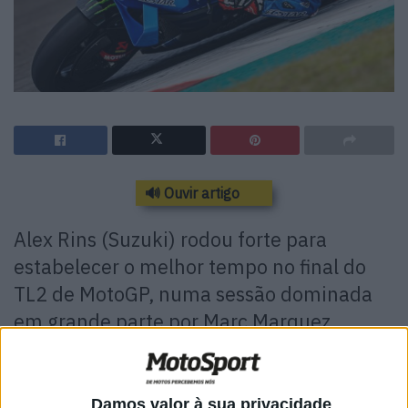
🔊 Ouvir artigo
Alex Rins (Suzuki) rodou forte para
estabelecer o melhor tempo no final do
TL2 de MotoGP, numa sessão dominada
em grande parte por Marc Marquez
(Honda), e que terminou com um epis
´ódio caricato entre os dois pilotos da
Aprilia.
Damos valor à sua privacidade