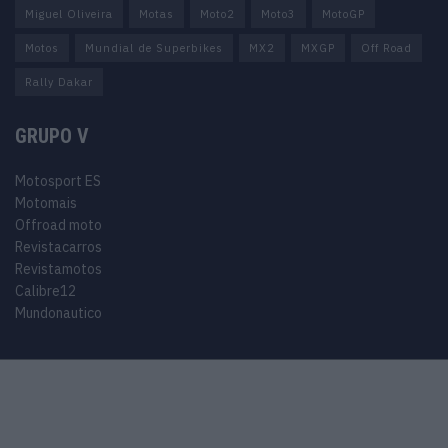
Miguel Oliveira
Motas
Moto2
Moto3
MotoGP
Motos
Mundial de Superbikes
MX2
MXGP
Off Road
Rally Dakar
GRUPO V
Motosport ES
Motomais
Offroad moto
Revistacarros
Revistamotos
Calibre12
Mundonautico
© 2024 Motosport copyright