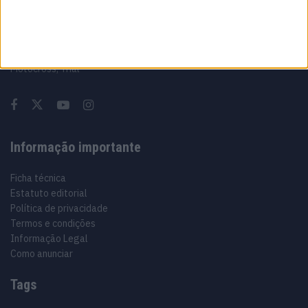
Sobre
Especialistas em Motos, MotoGP, MXGP, Enduro, SuperBikes,
Motocross, Trial
Informação importante
Ficha técnica
Estatuto editorial
Política de privacidade
Termos e condições
Informação Legal
Como anunciar
Tags