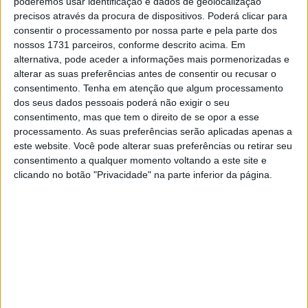
poderemos usar identificação e dados de geolocalização
precisos através da procura de dispositivos. Poderá clicar para
consentir o processamento por nossa parte e pela parte dos
🔊 Ouvir artigo
nossos 1731 parceiros, conforme descrito acima. Em
alternativa, pode aceder a informações mais pormenorizadas e
alterar as suas preferências antes de consentir ou recusar o
É verdade que 2020 terminou com Joan Mir
consentimento.
Tenha em atenção que algum processamento
como campeão mundial, mas com veteranos
dos seus dados pessoais poderá não exigir o seu
consentimento, mas que tem o direito de se opor a esse
como Andrea Dovizioso e Danilo Petrucci a
processamento. As suas preferências serão aplicadas apenas a
ganharem corridas, e com Marc Márquez a
este website. Você pode alterar suas preferências ou retirar seu
partir o braço, não se sentia ainda uma nova
consentimento a qualquer momento voltando a este site e
clicando no botão "Privacidade" na parte inferior da página.
era no MotoGP. Mas isso mudou em 2021.
Depois de Mir em 2020, foram Fabio Quartararo e
Francesco Bagnaia a dominar o campeonato em 2021.
Se adicionarmos a esta lista Miguel Oliveira, que também
ganhou uma corrida este ano (Catalunha), temos quatro
pilotos que eram rookies em 2019. Destes quatro,
apenas Mir não ganhou uma corrida, mas ainda foi