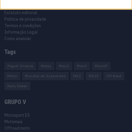
Ficha técnica
Estatuto editorial
Política de privacidade
Termos e condições
Informação Legal
Como anunciar
Tags
Miguel Oliveira
Motas
Moto2
Moto3
MotoGP
Motos
Mundial de Superbikes
MX2
MXGP
Off Road
Rally Dakar
GRUPO V
Motosport ES
Motomais
Offroad moto