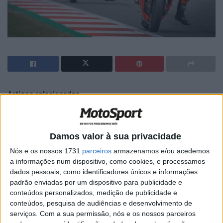
Artigos relacionados
MotoGP: Pirro sobre Marc ‘vejo algumas
semelhanças com Valentino Rossi’
Damos valor à sua privacidade
6 AGOSTO, 2026
Nós e os nossos 1731
parceiros
armazenamos e/ou acedemos
a informações num dispositivo, como cookies, e processamos
MotoGP: Honda impressiona em Mugello e
deixa Ducati para trás nos testes das
dados pessoais, como identificadores únicos e informações
850cc
padrão enviadas por um dispositivo para publicidade e
conteúdos personalizados, medição de publicidade e
6 AGOSTO, 2026
conteúdos, pesquisa de audiências e desenvolvimento de
serviços.
Com a sua permissão, nós e os nossos parceiros