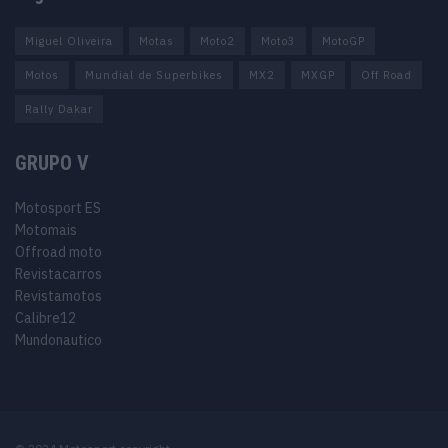
Miguel Oliveira
Motas
Moto2
Moto3
MotoGP
Motos
Mundial de Superbikes
MX2
MXGP
Off Road
Rally Dakar
GRUPO V
Motosport ES
Motomais
Offroad moto
Revistacarros
Revistamotos
Calibre12
Mundonautico