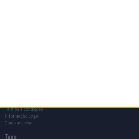
Sobre
Especialistas em Motos, MotoGP, MXGP, Enduro, SuperBikes,
Motocross, Trial
Informação importante
Ficha técnica
Estatuto editorial
Política de privacidade
Termos e condições
Informação Legal
Como anunciar
Tags