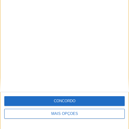
Jornalista especialista de velocidade, MotoGP e SBK
com mais de 36 anos de atividade, incluindo Imprensa,
Radio e TV e trabalhos publicados no Reino Unido,
Irlanda, Grécia, Canadá e Brasil além de Portugal
Artigos relacionados
CONCORDO
MAIS OPÇÕES
MotoGP: Ducati domina segundo dia de
testes das futuras 850cc