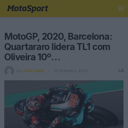
MotoGP, 2020, Barcelona:
Quartararo lidera TL1 com
Oliveira 10º…
A
por
Paulo Araújo
25 Setembro, 2020
A