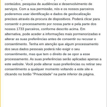
conteúdos, pesquisa de audiências e desenvolvimento de
Viñales aproximava-se do 1:40.972 de Fábio Quartararo
serviços.
Com a sua permissão, nós e os nossos parceiros
poderemos usar identificação e dados de geolocalização
e Joan Mir voltava ao ataque, indo para segundo
precisos através da procura de dispositivos. Poderá clicar para
enquanto o regressado Crutchlow e Rossi relegavam
consentir o processamento por nossa parte e pela parte dos
Oliveira para 10º…
nossos 1733 parceiros, conforme descrito acima. Em
alternativa, pode aceder a informações mais pormenorizadas e
Artigos relacionados
alterar as suas preferências antes de consentir ou recusar o
consentimento.
Tenha em atenção que algum processamento
dos seus dados pessoais poderá não exigir o seu
MotoGP: Ducati domina segundo dia de
consentimento, mas que tem o direito de se opor a esse
testes das futuras 850cc
processamento. As suas preferências serão aplicadas apenas a
7 AGOSTO, 2026
este website. Você pode alterar suas preferências ou retirar seu
consentimento a qualquer momento voltando a este site e
MotoGP: Tensão entre KTM e Viñales?
clicando no botão "Privacidade" na parte inferior da página.
Steiner admite ‘fricção’ entre as partes
7 AGOSTO, 2026