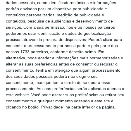
visitou a sua equipa Honda
dados pessoais, como identificadores únicos e informações
padrão enviadas por um dispositivo para publicidade e
POR
PAULO ARAÚJO
25 SETEMBRO, 2020
0
conteúdos personalizados, medição de publicidade e
MotoGP, 2020, Barcelona: Quartararo
conteúdos, pesquisa de audiências e desenvolvimento de
lidera TL1 com Oliveira 10º…
serviços.
Com a sua permissão, nós e os nossos parceiros
poderemos usar identificação e dados de geolocalização
POR
PAULO ARAÚJO
25 SETEMBRO, 2020
0
precisos através da procura de dispositivos. Poderá clicar para
consentir o processamento por nossa parte e pela parte dos
nossos 1733 parceiros, conforme descrito acima. Em
Tendências
Comentários
Novidades
alternativa, pode aceder a informações mais pormenorizadas e
alterar as suas preferências antes de consentir ou recusar o
MotoGP- Reviravolta com Oliveira na Honda
consentimento.
Tenha em atenção que algum processamento
dos seus dados pessoais poderá não exigir o seu
8 SETEMBRO, 2025
consentimento, mas que tem o direito de se opor a esse
processamento. As suas preferências serão aplicadas apenas a
MotoGP: Reviravolta? Miguel Oliveira pode
este website. Você pode alterar suas preferências ou retirar seu
ter vaga em 2026
consentimento a qualquer momento voltando a este site e
28 AGOSTO, 2025
clicando no botão "Privacidade" na parte inferior da página.
MotoGP: Paolo Campinoti (Pramac) faz
revelações ‘desconfortáveis’ sobre Marc
Márquez