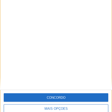
16 OUTUBRO, 2025
MotoGP: Toprak Razgatlioglu ‘muito
superior’ a Miguel Oliveira
29 DEZEMBRO, 2025
Sobre
Especialistas em Motos, MotoGP, MXGP, Enduro, SuperBikes,
Motocross, Trial
CONCORDO
Informação importante
MAIS OPÇÕES