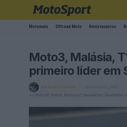
Motomais
Offroad Moto
Revistacarros
R
Moto3, Malásia, T
primeiro líder em
por
Ricardo Ferreira
10 Novembro, 2023
em
Moto GP
,
Moto3
,
Motosport
,
Newsletter
,
Newsletter 