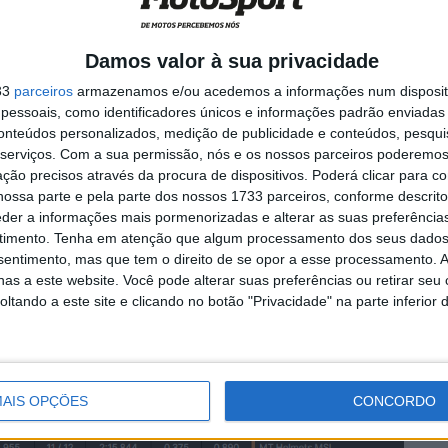
Damos valor à sua privacidade
ez
MotoGP: Moto2, ‘Manu’
r 0,173s
González confirma
33
parceiros
armazenamos e/ou acedemos a informações num dispositi
e
favoritismo e lidera FP1 em
essoais, como identificadores únicos e informações padrão enviadas 
Silverstone
conteúdos personalizados, medição de publicidade e conteúdos, pesqui
7 AGOSTO, 2026
serviços.
Com a sua permissão, nós e os nossos parceiros poderemos 
ção precisos através da procura de dispositivos. Poderá clicar para co
ossa parte e pela parte dos nossos 1733 parceiros, conforme descrit
eder a informações mais pormenorizadas e alterar as suas preferência
timento.
Tenha em atenção que algum processamento dos seus dados
nsentimento, mas que tem o direito de se opor a esse processamento. A
as a este website. Você pode alterar suas preferências ou retirar seu
tando a este site e clicando no botão "Privacidade" na parte inferior 
AIS OPÇÕES
CONCORDO