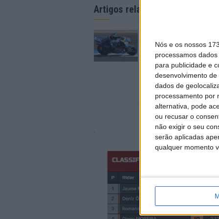
Artigos relacionados
MotoGP: Alex Márqu
supera Bezzecchi po
Nós e os nossos 17
no FP1 em Silverston
processamos dados p
7 AGOSTO, 2026
para publicidade e 
desenvolvimento de 
dados de geolocaliza
processamento por n
alternativa, pode ac
ou recusar o consen
não exigir o seu co
serão aplicadas apen
qualquer momento vol
M