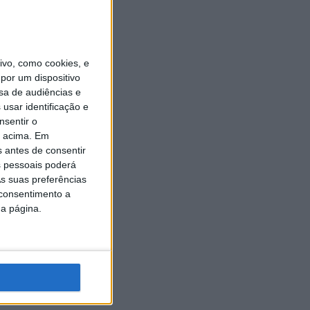
vo, como cookies, e
por um dispositivo
sa de audiências e
usar identificação e
nsentir o
o acima. Em
s antes de consentir
 pessoais poderá
s suas preferências
 consentimento a
da página.