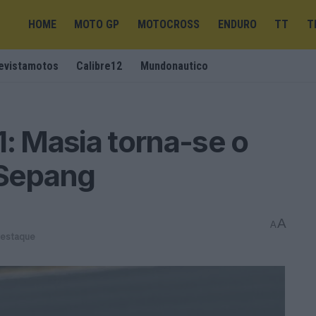
HOME
MOTO GP
MOTOCROSS
ENDURO
TT
T
evistamotos
Calibre12
Mundonautico
1: Masia torna-se o
 Sepang
A
A
destaque