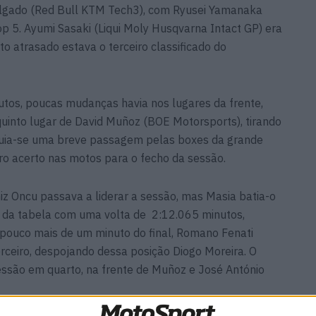
Holgado (Red Bull KTM Tech3), com Ryusei Yamanaka
p 5. Ayumi Sasaki (Liqui Moly Husqvarna Intact GP) era
o atrasado estava o terceiro classificado do
utos, poucas mudanças havia nos lugares da frente,
uinto lugar de David Muñoz (BOE Motorsports), tirando
guia-se uma breve passagem pelas boxes da grande
iro acerto nas motos para o fecho da sessão.
niz Oncu passava a liderar a sessão, mas Masia batia-o
 da tabela com uma volta de 2:12.065 minutos,
pouco mais de um minuto do final, Romano Fenati
erceiro, despojando dessa posição Diogo Moreira. O
sessão em quarto, na frente de Muñoz e José António