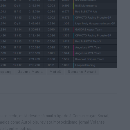
Sepang
Jaume Masia
Moto3
Romano Fenati
ito cedo, está desde há muito ligado à Comunicação Social,
eios como AutoHoje, revista Motociclismo, jornal Volante,
ort, entre outros.