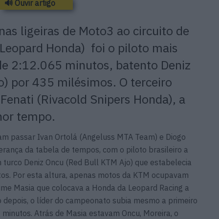
🔊 Ouvir artigo
as ligeiras de Moto3 ao circuito de
Leopard Honda) foi o piloto mais
de 2:12.065 minutos, batento Deniz
) por 435 milésimos. O terceiro
Fenati (Rivacold Snipers Honda), a
hor tempo.
ram passar Ivan Ortolá (Angeluss MTA Team) e Diogo
rança da tabela de tempos, com o piloto brasileiro a
m turco Deniz Oncu (Red Bull KTM Ajo) que estabelecia
os. Por esta altura, apenas motos da KTM ocupavam
aume Masia que colocava a Honda da Leopard Racing a
o depois, o líder do campeonato subia mesmo a primeiro
minutos. Atrás de Masia estavam Oncu, Moreira, o