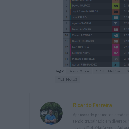
Tags:
Deniz Oncu
GP da Malásia - 
TL1 Moto3
Ricardo Ferreira
Apaixonado por motos desde mu
tendo trabalhado em diversos m
revista MotoMagazine e Autosp