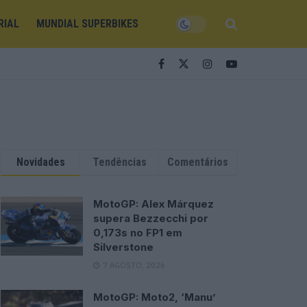
RIAL
MUNDIAL SUPERBIKES
Novidades
Tendências
Comentários
MotoGP: Alex Márquez
supera Bezzecchi por
0,173s no FP1 em
Silverstone
7 AGOSTO, 2026
MotoGP: Moto2, ‘Manu’