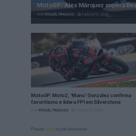
MotoGP: Alex Márquez supera Bezz
POR
MIGUEL FRAGOSO
7 AGOSTO, 2026
MotoGP: Moto2, ‘Manu’ González confirma
favoritismo e lidera FP1 em Silverstone
POR
MIGUEL FRAGOSO
7 AGOSTO, 2026
Please
login
to join discussion