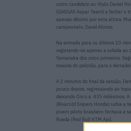
outro candidato ao título Daniel 
(GASGAS Aspar Team) a fechar o to
apenas décimo por esta altura. Muit
campeonato, David Alonso.
Na entrada para os últimos 10 min
registando-se apenas a subida ao q
Yamanaka dos cinco primeiros. Se
maioria do pelotão, para o derrade
A 2 minutos do final da sessão, De
pouco depois, regressando ao topo
deixando Oncu a 435 milésimos. A 
(Rivacold Snipers Honda) subia a t
jovem piloto brasileiro fechava a 
Rueda (Red Bull KTM Ajo).