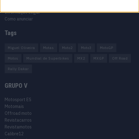
Termos e condições
Informação Legal
Como anunciar
Tags
Miguel Oliveira
Motas
Moto2
Moto3
MotoGP
Motos
Mundial de Superbikes
MX2
MXGP
Off Road
Rally Dakar
GRUPO V
Motosport ES
Motomais
Offroad moto
Revistacarros
Revistamotos
Calibre12