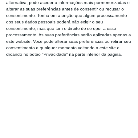
alternativa, pode aceder a informações mais pormenorizadas e
alterar as suas preferências antes de consentir ou recusar o
MotoGP: Iker Lecuona ambiciona Top 10 em
consentimento.
Tenha em atenção que algum processamento
Silverstone
dos seus dados pessoais poderá não exigir o seu
6 AGOSTO, 2026
consentimento, mas que tem o direito de se opor a esse
processamento. As suas preferências serão aplicadas apenas a
MotoGP: Marco Bezzecchi recebe luz verde
este website. Você pode alterar suas preferências ou retirar seu
para correr em Silverstone
consentimento a qualquer momento voltando a este site e
6 AGOSTO, 2026
clicando no botão "Privacidade" na parte inferior da página.
Tags:
Alex
Baldassarri
Binder
Brad
entrevistas
falam
favoritos
Kalex
KTM
Lorenzo
Lowes
Luca
Luthi
Marc VDS
Marini
Marquez
Moto2
Red Bull
Schrotter
Sky
Vierge
VR46
Xavi