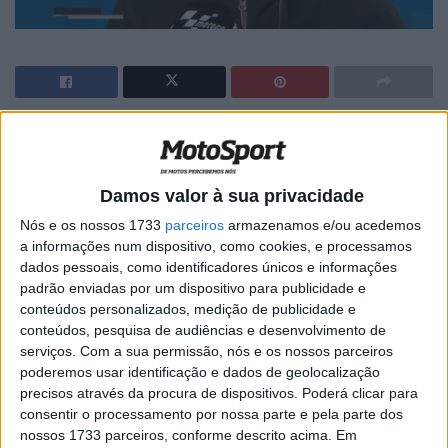
🔊 Ouvir artigo
Xavi Vierge, 11º em 2018 com 2 pódios
Damos valor à sua privacidade
Quem vai ser o favorito é difícil de dizer, tenho de
Nós e os nossos 1733
parceiros
armazenamos e/ou acedemos
permanecer calmo, e há outros pilotos que estão sob
a informações num dispositivo, como cookies, e processamos
dados pessoais, como identificadores únicos e informações
maior pressão…
padrão enviadas por um dispositivo para publicidade e
conteúdos personalizados, medição de publicidade e
Claro, andar à frente é o objetivo, mas tenho de me
conteúdos, pesquisa de audiências e desenvolvimento de
acalmar, trabalhar muito, como temos estado a fazer, e
serviços.
Com a sua permissão, nós e os nossos parceiros
tentar focar-me para começar logo com um bom
poderemos usar identificação e dados de geolocalização
resultado no Qatar… e no Campeonato, espero eu!
precisos através da procura de dispositivos. Poderá clicar para
consentir o processamento por nossa parte e pela parte dos
nossos 1733 parceiros, conforme descrito acima. Em
Artigos relacionados