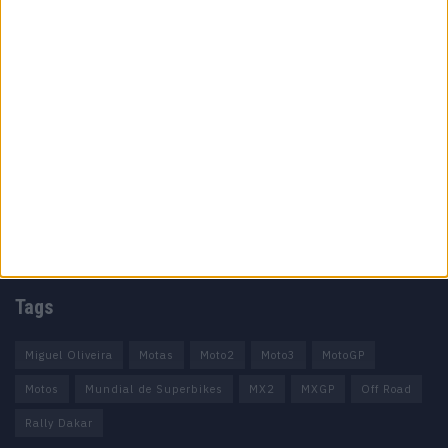
Informação importante
Ficha técnica
Estatuto editorial
Política de privacidade
Termos e condições
Informação Legal
Como anunciar
Tags
Miguel Oliveira
Motas
Moto2
Moto3
MotoGP
Motos
Mundial de Superbikes
MX2
MXGP
Off Road
Rally Dakar