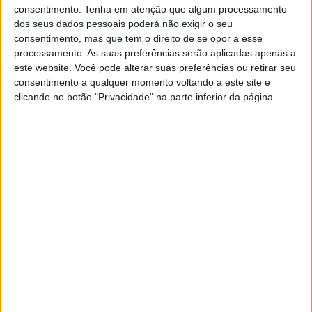
consentimento.
Tenha em atenção que algum processamento
dos seus dados pessoais poderá não exigir o seu
Tags:
Alex
Baldassarri
Binder
Brad
entrevistas
consentimento, mas que tem o direito de se opor a esse
processamento. As suas preferências serão aplicadas apenas a
falam
favoritos
Kalex
KTM
Lorenzo
Lowes
este website. Você pode alterar suas preferências ou retirar seu
Luca
Luthi
Marc VDS
Marini
Marquez
Moto2
consentimento a qualquer momento voltando a este site e
clicando no botão "Privacidade" na parte inferior da página.
Red Bull
Schrotter
Sky
Vierge
VR46
Xavi
Paulo Araújo
Jornalista especialista de velocidade, MotoGP e SBK
com mais de 36 anos de atividade, incluindo Imprensa,
Radio e TV e trabalhos publicados no Reino Unido,
Irlanda, Grécia, Canadá e Brasil além de Portugal