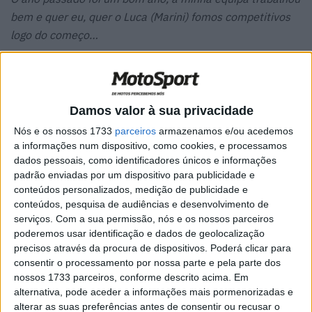
bem e quer eu, quer o Luca (Marini) fomos competitivos
logo do começo…
Acho que foi um bom ano para crescer e aprender com
alguns erros, por isso estou ano sinto-me mais confiante
de que vou ter melhores resultados…
Damos valor à sua privacidade
Nós e os nossos 1733
parceiros
armazenamos e/ou acedemos
Artigos relacionados
a informações num dispositivo, como cookies, e processamos
dados pessoais, como identificadores únicos e informações
MotoGP: Iker Lecuona ambiciona Top 10 em
padrão enviadas por um dispositivo para publicidade e
Silverstone
conteúdos personalizados, medição de publicidade e
6 AGOSTO, 2026
conteúdos, pesquisa de audiências e desenvolvimento de
serviços.
Com a sua permissão, nós e os nossos parceiros
MotoGP: Marco Bezzecchi recebe luz verde
poderemos usar identificação e dados de geolocalização
para correr em Silverstone
precisos através da procura de dispositivos. Poderá clicar para
6 AGOSTO, 2026
consentir o processamento por nossa parte e pela parte dos
nossos 1733 parceiros, conforme descrito acima. Em
alternativa, pode aceder a informações mais pormenorizadas e
alterar as suas preferências antes de consentir ou recusar o