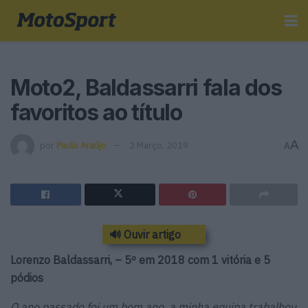
Moto2, Baldassarri fala dos
favoritos ao título
A
por
Paulo Araújo
2 Março, 2019
A
🔊 Ouvir artigo
Lorenzo Baldassarri, – 5º em 2018 com 1 vitória e 5
pódios
O ano passado foi um bom ano, a minha equipa trabalhou