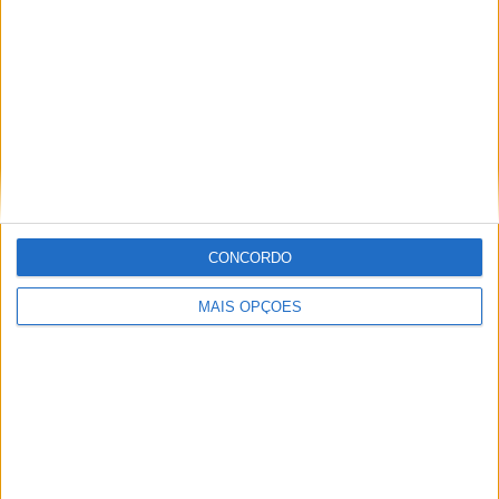
MotoGP: Marco Bezzecchi recebe luz verde para
correr em Silverstone
POR
MIGUEL FRAGOSO
6 AGOSTO, 2026
CONCORDO
Please
login
to join discussion
MAIS OPÇÕES
Novidades
Tendências
Comentários
MotoGP: Iker Lecuona ambiciona Top 10 em
Silverstone
6 AGOSTO, 2026