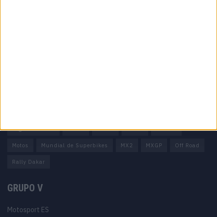
Informação importante
Ficha técnica
Estatuto editorial
Política de privacidade
Termos e condições
Informação Legal
Como anunciar
Tags
Miguel Oliveira
Motas
Moto2
Moto3
MotoGP
Motos
Mundial de Superbikes
MX2
MXGP
Off Road
Rally Dakar
GRUPO V
Motosport ES