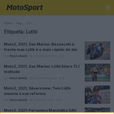
Home
Tag
Luthi
Etiqueta:
Luthi
Moto2, 2021, San Marino: Bezzecchi à
frente mas Lüthi é o mais rápido do dia
POR
PAULO ARAÚJO
17 SETEMBRO, 2021
0
Moto2, 2021, San Marino: Lüthi lidera TL1
molhado
POR
PAULO ARAÚJO
17 SETEMBRO, 2021
0
Moto2, 2021, Silverstone: Tom Lüthi
anuncia a sua reforma
POR
PAULO ARAÚJO
19 AGOSTO, 2021
0
Moto2, 2021: Pertamina Mandalika SAG