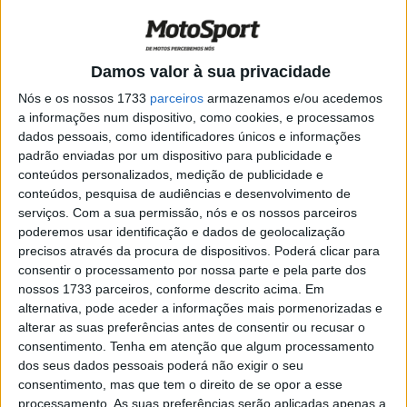
apresentou-se
POR
PAULO ARAÚJO
1 MARÇO, 2021
0
Moto2, 2020, Valencia: Q1 – Luz verde
Damos valor à sua privacidade
para Baldassarri
Nós e os nossos 1733
parceiros
armazenamos e/ou acedemos
POR
RICARDO FERREIRA
14 NOVEMBRO, 2020
0
a informações num dispositivo, como cookies, e processamos
dados pessoais, como identificadores únicos e informações
Moto2, 2020, Valência: Thomas Lüthi
padrão enviadas por um dispositivo para publicidade e
celebra 300 Grandes Prémios
conteúdos personalizados, medição de publicidade e
POR
PAULO ARAÚJO
13 NOVEMBRO, 2020
0
conteúdos, pesquisa de audiências e desenvolvimento de
serviços.
Com a sua permissão, nós e os nossos parceiros
Moto2, 2020, Europa: Lüthi volta ao
poderemos usar identificação e dados de geolocalização
comando no TL1 molhado
precisos através da procura de dispositivos. Poderá clicar para
POR
PAULO ARAÚJO
6 NOVEMBRO, 2020
0
consentir o processamento por nossa parte e pela parte dos
nossos 1733 parceiros, conforme descrito acima. Em
Moto2, 2020, Le Mans: Intact GP sem
alternativa, pode aceder a informações mais pormenorizadas e
Lüthi, devido à falta de vitórias
alterar as suas preferências antes de consentir ou recusar o
POR
PAULO ARAÚJO
30 SETEMBRO, 2020
0
consentimento.
Tenha em atenção que algum processamento
dos seus dados pessoais poderá não exigir o seu
Moto2, 2020, Estíria: Marini é o novo
consentimento, mas que tem o direito de se opor a esse
líder, Martin, a incógnita
processamento. As suas preferências serão aplicadas apenas a