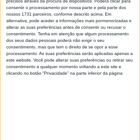
precisos através da procura de dispositivos. Poderá clicar para
MotoGP: Bagnaia acredita numa segunda
consentir o processamento por nossa parte e pela parte dos
metade da época mais equilibrada
nossos 1731 parceiros, conforme descrito acima. Em
5 AGOSTO, 2026
alternativa, pode aceder a informações mais pormenorizadas e
alterar as suas preferências antes de consentir ou recusar o
MotoGP: Bulega intensifica
consentimento.
Tenha em atenção que algum processamento
desenvolvimento da Ducati 850 e já soma
dos seus dados pessoais poderá não exigir o seu
dez dias de testes
consentimento, mas que tem o direito de se opor a esse
5 AGOSTO, 2026
processamento. As suas preferências serão aplicadas apenas a
este website. Você pode alterar suas preferências ou retirar seu
consentimento a qualquer momento voltando a este site e
clicando no botão "Privacidade" na parte inferior da página.