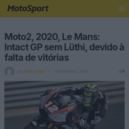
Moto2, 2020, Le Mans:
Intact GP sem Lüthi, devido à
falta de vitórias
A
por
Paulo Araújo
30 Setembro, 2020
A