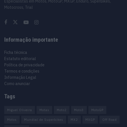
Especialistas em Motos, MotoGP, MXGP, Enduro, SuperBikes,
Motocross, Trial
Informação importante
Ficha técnica
Estatuto editorial
Política de privacidade
Termos e condições
Informação Legal
Como anunciar
Tags
Miguel Oliveira
Motas
Moto2
Moto3
MotoGP
Motos
Mundial de Superbikes
MX2
MXGP
Off Road