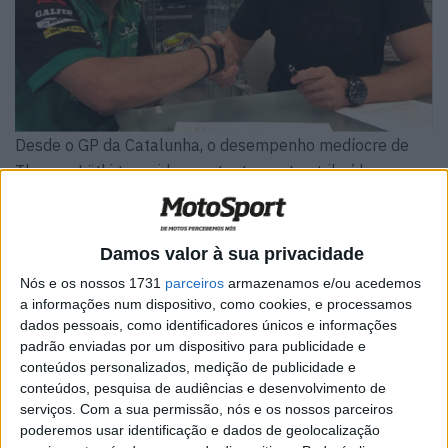
Desde o GP da Catalunha, o desempenho medíocre de
Thomas Lüthi tem sido constantemente atribuído ao
chefe da equipa Michael Thier pelo manager do piloto e
isso tem causado desconforto no seio da equipa.
Damos valor à sua privacidade
A separação entre a Liqui Moly IntactGP e Tom Lüthi está
Nós e os nossos 1731
parceiros
armazenamos e/ou acedemos
nas cartas há dois anos, segundo a Speedweek. Ela
a informações num dispositivo, como cookies, e processamos
começou com Jürgen Lingg, que dirige a formação de
dados pessoais, como identificadores únicos e informações
Moto2 como diretor de equipa e é também responsável
padrão enviadas por um dispositivo para publicidade e
conteúdos personalizados, medição de publicidade e
pela tecnologia como diretor técnico.
conteúdos, pesquisa de audiências e desenvolvimento de
serviços.
Com a sua permissão, nós e os nossos parceiros
Artigos relacionados
poderemos usar identificação e dados de geolocalização