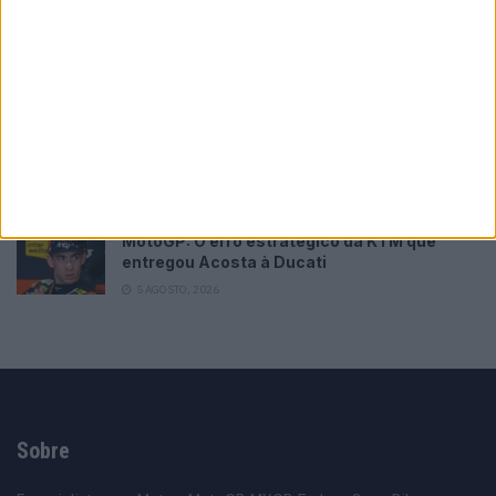
MotoGP: Bulega intensifica
desenvolvimento da Ducati 850 e já soma
dez dias de testes
5 AGOSTO, 2026
MotoGP: Ai Ogura chega embalado pela
consistência e sonha com novo golpe no
campeonato
5 AGOSTO, 2026
MotoGP: O erro estratégico da KTM que
entregou Acosta à Ducati
5 AGOSTO, 2026
Sobre