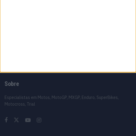
consistência e sonha com novo golpe no
campeonato
5 AGOSTO, 2026
MotoGP: O erro estratégico da KTM que
entregou Acosta à Ducati
5 AGOSTO, 2026
Sobre
Especialistas em Motos, MotoGP, MXGP, Enduro, SuperBikes,
Motocross, Trial