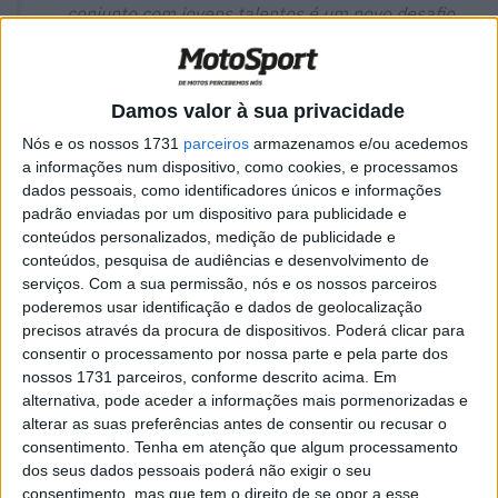
conjunto com jovens talentos é um novo desafio
excitante
!” Tom Lüthi
Damos valor à sua privacidade
Nós e os nossos 1731
parceiros
armazenamos e/ou acedemos
a informações num dispositivo, como cookies, e processamos
dados pessoais, como identificadores únicos e informações
padrão enviadas por um dispositivo para publicidade e
conteúdos personalizados, medição de publicidade e
conteúdos, pesquisa de audiências e desenvolvimento de
serviços.
Com a sua permissão, nós e os nossos parceiros
poderemos usar identificação e dados de geolocalização
precisos através da procura de dispositivos. Poderá clicar para
consentir o processamento por nossa parte e pela parte dos
nossos 1731 parceiros, conforme descrito acima. Em
O Campeão Mundial de 125cc de 2005 Tom Lüthi
alternativa, pode aceder a informações mais pormenorizadas e
alterar as suas preferências antes de consentir ou recusar o
(Pertamina Mandalika SAG Team) anunciou que se
consentimento.
Tenha em atenção que algum processamento
reformará no final de 2021.
dos seus dados pessoais poderá não exigir o seu
consentimento, mas que tem o direito de se opor a esse