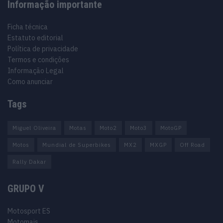
Informação importante
Ficha técnica
Estatuto editorial
Política de privacidade
Termos e condições
Informação Legal
Como anunciar
Tags
Miguel Oliveira
Motas
Moto2
Moto3
MotoGP
Motos
Mundial de Superbikes
MX2
MXGP
Off Road
Rally Dakar
GRUPO V
Motosport ES
Motomais