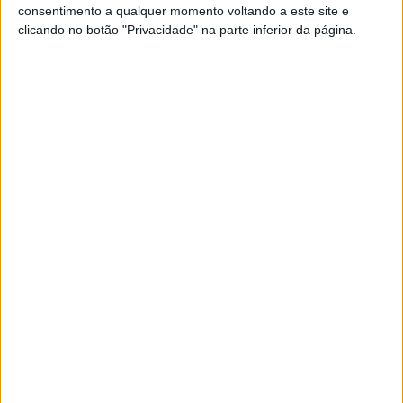
consentimento a qualquer momento voltando a este site e
clicando no botão "Privacidade" na parte inferior da página.
O campeão do mundo de 125cc de 2005 em Honda sobe
assim a um círculo extremamente restrito na história dos
GP.
Artigos relacionados
MotoGP: Jorge Martín não dá hipóteses e