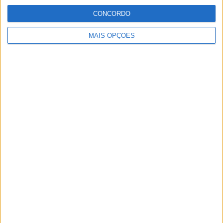
CONCORDO
MAIS OPÇÕES
Paulo Araújo
Jornalista especialista de velocidade, MotoGP e SBK
com mais de 36 anos de atividade, incluindo Imprensa,
Radio e TV e trabalhos publicados no Reino Unido,
Irlanda, Grécia, Canadá e Brasil além de Portugal
Artigos relacionados