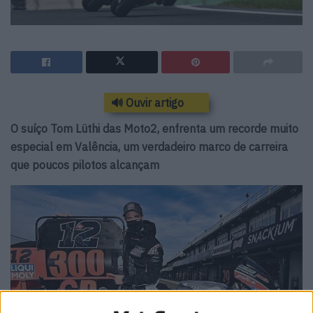
🔊 Ouvir artigo
O suíço Tom Lüthi das Moto2, enfrenta um recorde muito
especial em Valência, um verdadeiro marco de carreira
que poucos pilotos alcançam