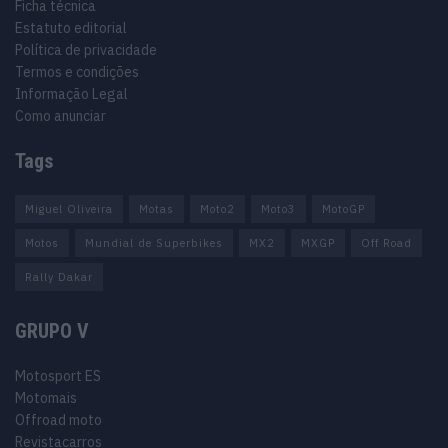
Ficha técnica
Estatuto editorial
Política de privacidade
Termos e condições
Informação Legal
Como anunciar
Tags
Miguel Oliveira
Motas
Moto2
Moto3
MotoGP
Motos
Mundial de Superbikes
MX2
MXGP
Off Road
Rally Dakar
GRUPO V
Motosport ES
Motomais
Offroad moto
Revistacarros