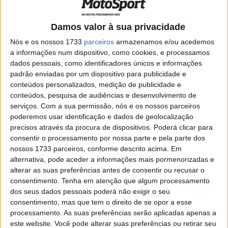
Damos valor à sua privacidade
Nós e os nossos 1733
parceiros
armazenamos e/ou acedemos
a informações num dispositivo, como cookies, e processamos
O às da Liqui Moly Intact, Tom Lüthi, vai disputar o seu
dados pessoais, como identificadores únicos e informações
300º Grande Prémio em Valência este domingo. O piloto
padrão enviadas por um dispositivo para publicidade e
de 34 anos, natural de Oberdiessbach, no cantão de
conteúdos personalizados, medição de publicidade e
Berna, pode assim terminar a temporada com um sorriso
conteúdos, pesquisa de audiências e desenvolvimento de
serviços.
Com a sua permissão, nós e os nossos parceiros
de orgulho apesar de dificuldades recentes como a
poderemos usar identificação e dados de geolocalização
queda abaixo, provocada por Gardner.
precisos através da procura de dispositivos. Poderá clicar para
consentir o processamento por nossa parte e pela parte dos
nossos 1733 parceiros, conforme descrito acima. Em
alternativa, pode aceder a informações mais pormenorizadas e
alterar as suas preferências antes de consentir ou recusar o
consentimento.
Tenha em atenção que algum processamento
dos seus dados pessoais poderá não exigir o seu
consentimento, mas que tem o direito de se opor a esse
processamento. As suas preferências serão aplicadas apenas a
este website. Você pode alterar suas preferências ou retirar seu