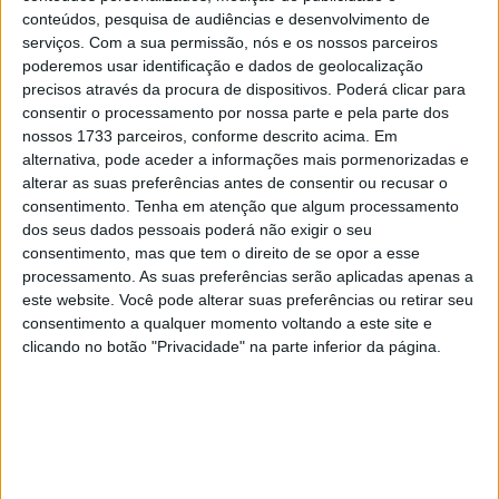
conteúdos, pesquisa de audiências e desenvolvimento de
serviços.
Com a sua permissão, nós e os nossos parceiros
poderemos usar identificação e dados de geolocalização
Na 4.ª posição terminou a revelação da corrida,
Zach
precisos através da procura de dispositivos. Poderá clicar para
Pichon
. O campeão do mundo Junior de 2022
estreou-se
consentir o processamento por nossa parte e pela parte dos
nossos 1733 parceiros, conforme descrito acima. Em
agora na classe E1 e logo com um triunfo
! A fechar o Top
alternativa, pode aceder a informações mais pormenorizadas e
5 à geral ficou Hamish MacDonald, companheiro de
alterar as suas preferências antes de consentir ou recusar o
equipa do francês.
consentimento.
Tenha em atenção que algum processamento
dos seus dados pessoais poderá não exigir o seu
Os pilotos da Sherco relegaram
Josep Garcia
para o 6.º
consentimento, mas que tem o direito de se opor a esse
posto, ele que era um dos grandes favoritos à partida
processamento. As suas preferências serão aplicadas apenas a
este website. Você pode alterar suas preferências ou retirar seu
mas que nem sequer a sua classe conseguiu vencer.
consentimento a qualquer momento voltando a este site e
clicando no botão "Privacidade" na parte inferior da página.
Portugal representado por 4
pilotos
A competir na classe
E2
depois de passar pela categoria
Junior no ano passado,
Renato Silva
estreou-se com a