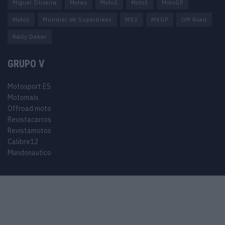
Miguel Oliveira
Motas
Moto2
Moto3
MotoGP
Motos
Mundial de Superbikes
MX2
MXGP
Off Road
Rally Dakar
GRUPO V
Motosport ES
Motomais
Offroad moto
Revistacarros
Revistamotos
Calibre12
Mundonautico
© 2024 Motosport copyright