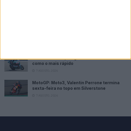
MotoGP: Marco Bezzecchi bate a
concorrência e lidera PR em Silverstone
7 AGOSTO, 2026
MotoGP: Jack Miller compara Yamaha R1 a
uma Moto3 e aproxima-se do WorldSBK
7 AGOSTO, 2026
MotoGP: Moto2, Holgado fecha sexta-feira
como o mais rápido
7 AGOSTO, 2026
MotoGP: Moto3, Valentin Perrone termina
sexta-feira no topo em Silverstone
7 AGOSTO, 2026