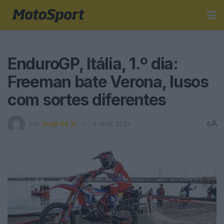
EnduroGP, Itália, 1.º dia:
Freeman bate Verona, lusos
com sortes diferentes
A
por
Jorge Ró Jr.
1 Abril, 2023
A