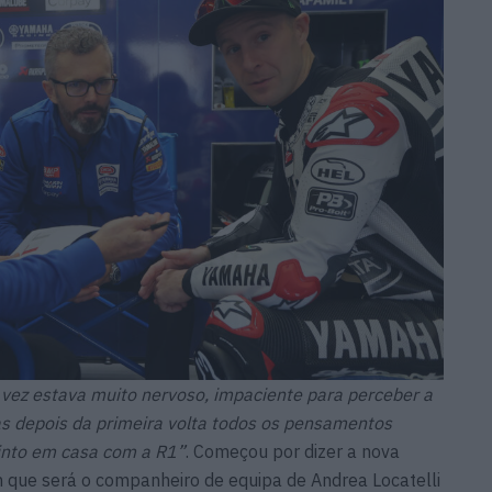
 vez estava muito nervoso, impaciente para perceber a
as depois da primeira volta todos os pensamentos
into em casa com a R1”
. Começou por dizer a nova
que será o companheiro de equipa de Andrea Locatelli