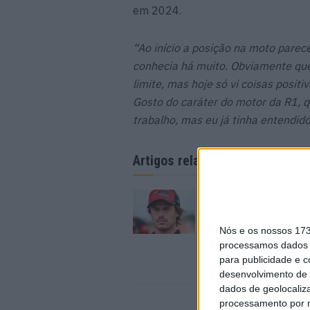
em 2024.
“Ao início a posição na moto parec
conhecia há muito. Obviamente que
limite, mas hoje só vi coisas posi
Gosto do caráter do motor da R1, q
trabalho, mas eu já tinha entendid
Artigos relacionados
MotoGP: Ducati dom
segundo dia de test
futuras 850cc
Nós e os nossos 17
7 AGOSTO, 2026
processamos dados p
para publicidade e 
desenvolvimento de 
dados de geolocaliza
processamento por n