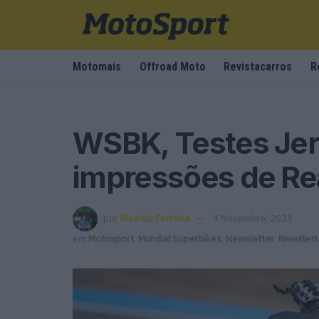
Motomais
Offroad Moto
Revistacarros
R
WSBK, Testes Jere
impressões de R
por
Ricardo Ferreira
4 Novembro, 2023
em
Motosport
,
Mundial Superbikes
,
Newsletter
,
Newslett