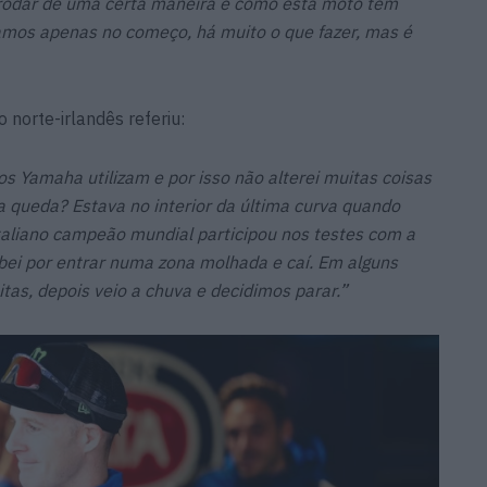
rodar de uma certa maneira e como esta moto tem
stamos apenas no começo, há muito o que fazer, mas é
o norte-irlandês referiu:
os Yamaha utilizam e por isso não alterei muitas coisas
 queda? Estava no interior da última curva quando
 italiano campeão mundial participou nos testes com a
bei por entrar numa zona molhada e caí. Em alguns
tas, depois veio a chuva e decidimos parar.”