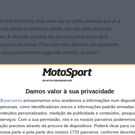
eu-me estranha, mas uma vez na pista, parecia que já a
 há coisas a melhorar, ainda não me sinto perto do
tivas. A Yamaha sempre me pareceu uma moto fácil.
ue é muito linear. Para mim eles fizeram um excelente
o isso parcialmente seguindo a moto na pista.”
ina
MotoGP: Tensão entre KTM e
Damos valor à sua privacidade
es das
Viñales? Steiner admite
‘fricção’ entre as partes
33
parceiros
armazenamos e/ou acedemos a informações num dispositi
7 AGOSTO, 2026
essoais, como identificadores únicos e informações padrão enviadas 
conteúdos personalizados, medição de publicidade e conteúdos, pesqui
serviços.
Com a sua permissão, nós e os nossos parceiros poderemos 
ção precisos através da procura de dispositivos. Poderá clicar para co
ossa parte e pela parte dos nossos 1733 parceiros, conforme descrit