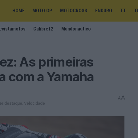
HOME
MOTO GP
MOTOCROSS
ENDURO
TT
T
evistamotos
Calibre12
Mundonautico
z: As primeiras
ea com a Yamaha
A
A
er destaque
,
Velocidade