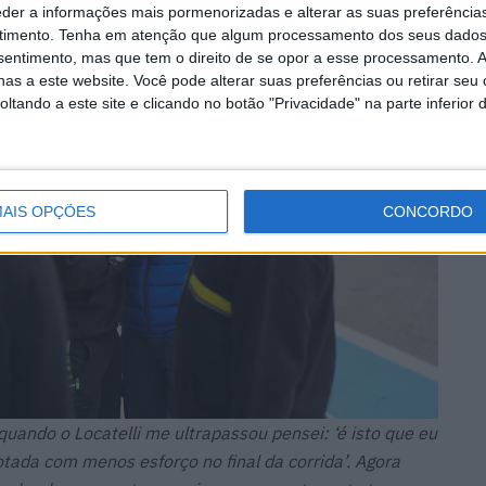
eder a informações mais pormenorizadas e alterar as suas preferência
timento.
Tenha em atenção que algum processamento dos seus dados
nsentimento, mas que tem o direito de se opor a esse processamento. A
as a este website. Você pode alterar suas preferências ou retirar seu
tando a este site e clicando no botão "Privacidade" na parte inferior 
AIS OPÇÕES
CONCORDO
quando o Locatelli me ultrapassou pensei: ‘é isto que eu
tada com menos esforço no final da corrida’. Agora