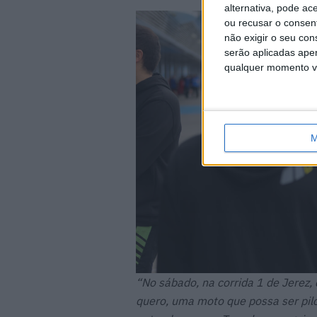
alternativa, pode ac
ou recusar o consen
não exigir o seu co
serão aplicadas apen
qualquer momento vol
M
“No sábado, na corrida 1 de Jerez, 
quero, uma moto que possa ser pilo