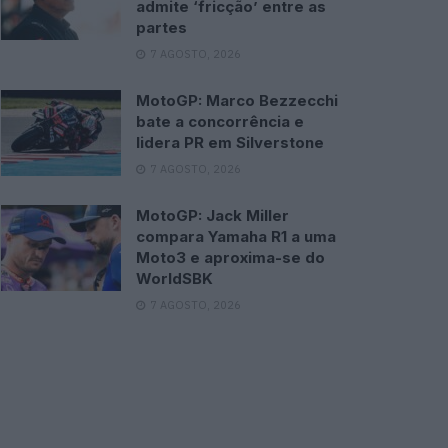
admite ‘fricção’ entre as
partes
7 AGOSTO, 2026
MotoGP: Marco Bezzecchi
bate a concorrência e
lidera PR em Silverstone
7 AGOSTO, 2026
MotoGP: Jack Miller
compara Yamaha R1 a uma
Moto3 e aproxima-se do
WorldSBK
7 AGOSTO, 2026