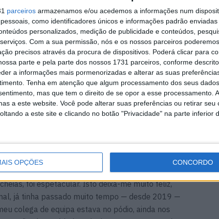
6 AGOSTO, 2026
31
parceiros
armazenamos e/ou acedemos a informações num dispositi
essoais, como identificadores únicos e informações padrão enviadas 
conteúdos personalizados, medição de publicidade e conteúdos, pesqui
serviços.
Com a sua permissão, nós e os nossos parceiros poderemos 
ção precisos através da procura de dispositivos. Poderá clicar para co
ossa parte e pela parte dos nossos 1731 parceiros, conforme descrit
pilotos estreantes da BMW em Portugal, Petrucci afirma
eder a informações mais pormenorizadas e alterar as suas preferência
dicional e que o desempenho de Oliveira é, na verdade,
timento.
Tenha em atenção que algum processamento dos seus dados
nsentimento, mas que tem o direito de se opor a esse processamento. A
as a este website. Você pode alterar suas preferências ou retirar seu
tando a este site e clicando no botão "Privacidade" na parte inferior 
veira], porque deu um impulso de energia à equipa e,
 muito valiosas sobre como pilotar corretamente a
turo”, disse Petrucci ao WorldSBK.com.
AIS OPÇÕES
CONCORDO
cheias, foi espetacular. Isto deixa-me muito feliz,
nal, já tinha passado muito tempo — desde 2019 —
eu colega de equipa estava no pódio, ainda nos