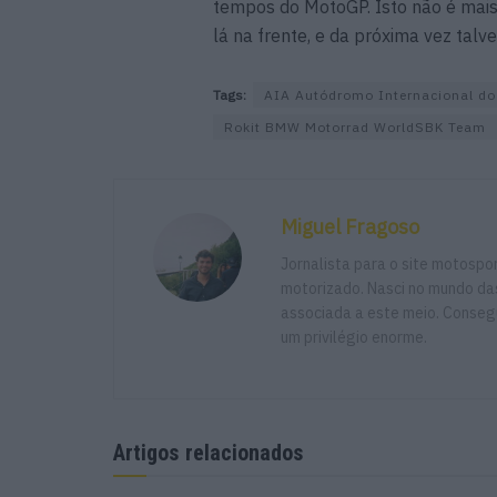
tempos do MotoGP. Isto não é mais 
lá na frente, e da próxima vez talve
Tags:
AIA Autódromo Internacional do
Rokit BMW Motorrad WorldSBK Team
Miguel Fragoso
Jornalista para o site motosp
motorizado. Nasci no mundo das
associada a este meio. Consegu
um privilégio enorme.
Artigos relacionados