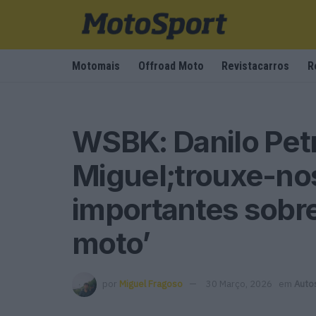
Motomais
Offroad Moto
Revistacarros
R
WSBK: Danilo Petru
Miguel;trouxe-no
importantes sobre
moto’
por
Miguel Fragoso
30 Março, 2026
em
Auto