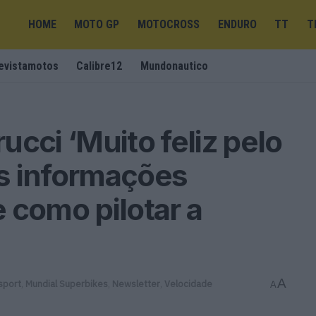
HOME
MOTO GP
MOTOCROSS
ENDURO
TT
T
evistamotos
Calibre12
Mundonautico
cci ‘Muito feliz pelo
s informações
 como pilotar a
A
sport
,
Mundial Superbikes
,
Newsletter
,
Velocidade
A