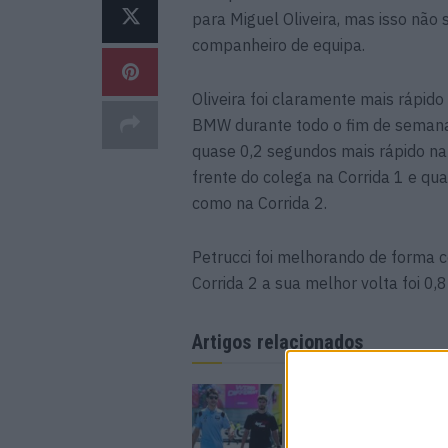
para Miguel Oliveira, mas isso não
companheiro de equipa.
Oliveira foi claramente mais rápid
BMW durante todo o fim de semana 
quase 0,2 segundos mais rápido na
frente do colega na Corrida 1 e q
como na Corrida 2.
Petrucci foi melhorando de forma 
Corrida 2 a sua melhor volta foi 0,
Artigos relacionados
MotoGP: Iker Lecuon
ambiciona Top 10 em
Silverstone