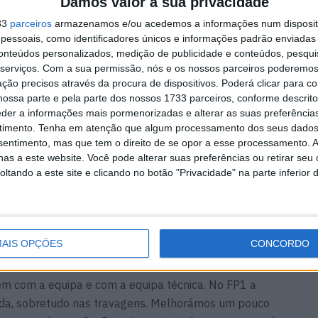
m a Ducati, embora o italiano admita estar satisfeito
Damos valor à sua privacidade
1000 RR.
33
parceiros
armazenamos e/ou acedemos a informações num dispositi
essoais, como identificadores únicos e informações padrão enviadas 
conteúdos personalizados, medição de publicidade e conteúdos, pesqui
lotos que possa ajudar no desenvolvimento da moto,
serviços.
Com a sua permissão, nós e os nossos parceiros poderemos 
 com o feeling da moto”, afirmou Petrucci ao
ção precisos através da procura de dispositivos. Poderá clicar para co
 da República Checa.
ossa parte e pela parte dos nossos 1733 parceiros, conforme descrit
eder a informações mais pormenorizadas e alterar as suas preferência
timento.
Tenha em atenção que algum processamento dos seus dados
sta e acredito que pode ser um ponto-chave importante
nsentimento, mas que tem o direito de se opor a esse processamento. A
as a este website. Você pode alterar suas preferências ou retirar seu
tando a este site e clicando no botão "Privacidade" na parte inferior 
 Most na sexta posição, enquanto Michael van der Mark
echar a sessão em décimo.
AIS OPÇÕES
CONCORDO
o.
em com a equipa e com a equipa técnica. No FP1 a
ada, sobretudo nas travagens. Melhorámos um pouco