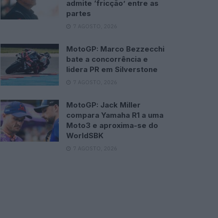
admite ‘fricção’ entre as
partes
7 AGOSTO, 2026
MotoGP: Marco Bezzecchi
bate a concorrência e
lidera PR em Silverstone
7 AGOSTO, 2026
MotoGP: Jack Miller
compara Yamaha R1 a uma
Moto3 e aproxima-se do
WorldSBK
7 AGOSTO, 2026