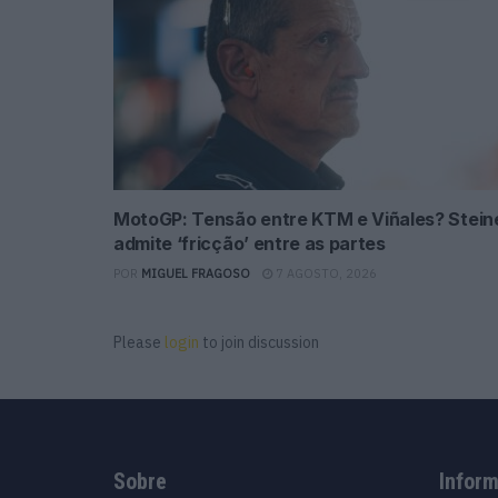
MotoGP: Tensão entre KTM e Viñales? Stein
admite ‘fricção’ entre as partes
POR
MIGUEL FRAGOSO
7 AGOSTO, 2026
Please
login
to join discussion
Sobre
Infor