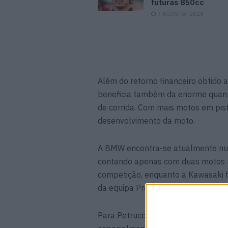
futuras 850cc
7 AGOSTO, 2026
Além do retorno financeiro obtido 
beneficia também da enorme quanti
de corrida. Com mais motos em pist
desenvolvimento da moto.
A BMW encontra-se atualmente num
contando apenas com duas motos 
competição, enquanto a Kawasaki f
da equipa Provec para a Bimota.
Para Petrucci, esta realidade acaba