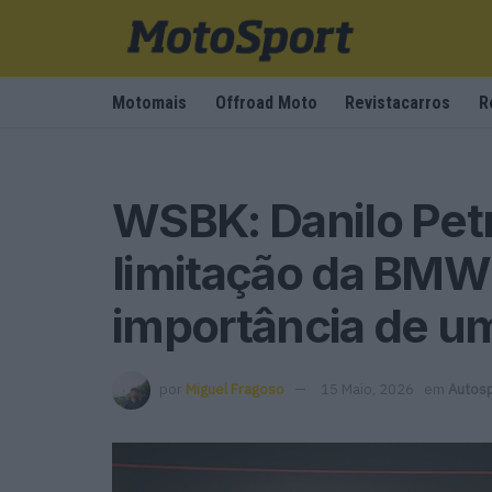
Motomais
Offroad Moto
Revistacarros
R
WSBK: Danilo Pet
limitação da BMW
importância de um
por
Miguel Fragoso
15 Maio, 2026
em
Autos