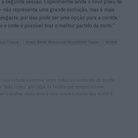
 a segunda sessão. Experimentei ainda o novo pneu de
 — não representa uma grande evolução, mas é mais
esgaste, por isso pode ser uma opção para a corrida.
 e onde é possível tirar o melhor partido da moto.”
ica Checa
Rokit BMW Motorrad WorldSBK Team
WSBK
ort que estuda e escreve sobre todas as novidades do mundo
 “duas rodas” por culpa da família que sempre esteve
ir trabalhar nesta área e falar sobre o mundo das motos é