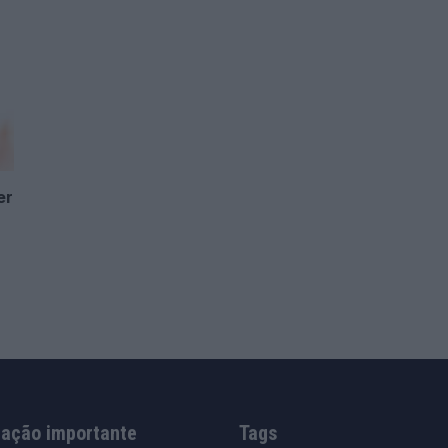
er
mação importante
Tags