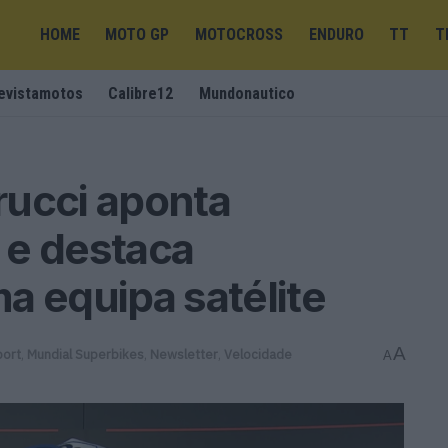
HOME
MOTO GP
MOTOCROSS
ENDURO
TT
T
evistamotos
Calibre12
Mundonautico
rucci aponta
 e destaca
a equipa satélite
A
port
,
Mundial Superbikes
,
Newsletter
,
Velocidade
A