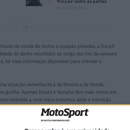
‘fricção’ entre as partes
7 AGOSTO, 2026
através da venda de motos a equipas privadas, a Ducati
dade de dados recolhidos ao longo dos fins de semana
a, há mais informação disponível para orientar o
a situação semelhante à da Bimota e da Honda,
na grelha. Apenas Ducati e Yamaha têm mais motos em
icou reduzida a uma única presença após a transição
 por limitar o crescimento da BMW face aos rivais,