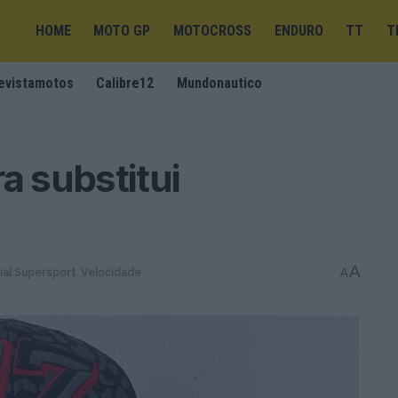
HOME
MOTO GP
MOTOCROSS
ENDURO
TT
T
evistamotos
Calibre12
Mundonautico
a substitui
A
ial Supersport
,
Velocidade
A