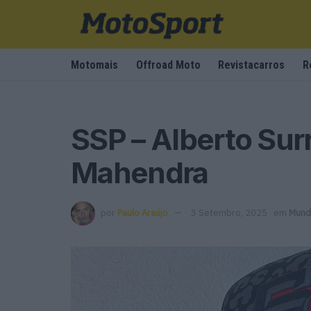
Motomais
Offroad Moto
Revistacarros
R
SSP – Alberto Surr
Mahendra
por
Paulo Araújo
3 Setembro, 2025
em
Mund