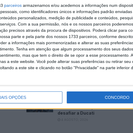
a equipa e estou feliz por trabalhar com eles. Estou
33
parceiros
armazenamos e/ou acedemos a informações num dispositi
onde o objetivo será melhorar passo a passo”.
essoais, como identificadores únicos e informações padrão enviadas 
conteúdos personalizados, medição de publicidade e conteúdos, pesqui
o Aldi, mas, por outro lado, isso pode acontecer nos
serviços.
Com a sua permissão, nós e os nossos parceiros poderemos 
ção precisos através da procura de dispositivos. Poderá clicar para co
recuperação. Juntamente com a Yamaha, decidimos não
ossa parte e pela parte dos nossos 1733 parceiros, conforme descrit
eramos Surra um piloto adequado para esta situação: o
eder a informações mais pormenorizadas e alterar as suas preferência
sante, por isso será um prazer vê-lo em ação. O facto
timento.
Tenha em atenção que algum processamento dos seus dados
 vencido lá há apenas algumas semanas será
nsentimento, mas que tem o direito de se opor a esse processamento. A
as a este website. Você pode alterar suas preferências ou retirar seu
tarefa será ajudá-lo a conhecer a moto e a categoria!”
tando a este site e clicando no botão "Privacidade" na parte inferior 
pode
WSBK: BMW M1000RR a
AIS OPÇÕES
CONCORDO
m 2027
arma de Miguel Oliveira e
da
Danilo Petrucci para
desafiar a Ducati
4 AGOSTO, 2026