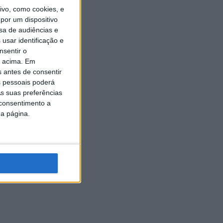
vo, como cookies, e
por um dispositivo
sa de audiências e
usar identificação e
nsentir o
o acima. Em
s antes de consentir
 pessoais poderá
s suas preferências
 consentimento a
da página.