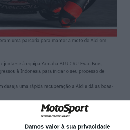
zeram uma parceria para manter a moto de Aldi em
im, junta-se à equipa Yamaha BLU CRU Evan Bros,
gressou à Indonésia para iniciar o seu processo de
deseja uma rápida recuperação a Aldi e dá as boas-
ida recuperação a Aldi. Pessoalmente, estou muito feliz
o à Yamaha BLU CRU Evan Bros Team. Será a minha
lo com uma das equipas mais fortes da categoria é uma
Damos valor à sua privacidade