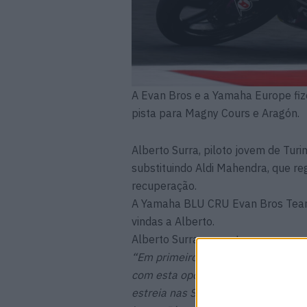
A Evan Bros e a Yamaha Europe fi
pista para Magny Cours e Aragón.
Alberto Surra, piloto jovem de Tur
substituindo Aldi Mahendra, que re
recuperação.
A Yamaha BLU CRU Evan Bros Team 
vindas a Alberto.
Alberto Surra comentou:
“Em primeiro lugar, desejo uma ráp
com esta oportunidade, e agradeç
estreia nas Supersport, mas fazê-