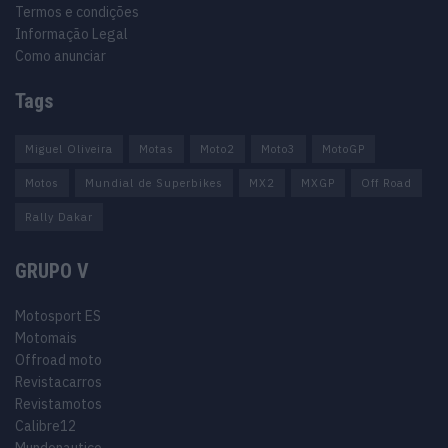
Termos e condições
Informação Legal
Como anunciar
Tags
Miguel Oliveira
Motas
Moto2
Moto3
MotoGP
Motos
Mundial de Superbikes
MX2
MXGP
Off Road
Rally Dakar
GRUPO V
Motosport ES
Motomais
Offroad moto
Revistacarros
Revistamotos
Calibre12
Mundonautico