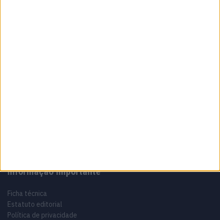
8 AGOSTO, 2026
Sobre
Especialistas em Motos, MotoGP, MXGP, Enduro, SuperBikes,
Motocross, Trial
Informação importante
Ficha técnica
Estatuto editorial
Política de privacidade