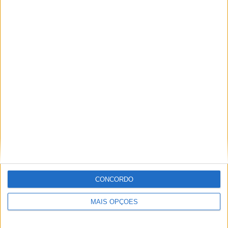
Paulo Araújo
Jornalista especialista de velocidade, MotoGP e SBK
com mais de 36 anos de atividade, incluindo Imprensa,
Radio e TV e trabalhos publicados no Reino Unido,
Irlanda, Grécia, Canadá e Brasil além de Portugal
Artigos relacionados
CONCORDO
MAIS OPÇÕES