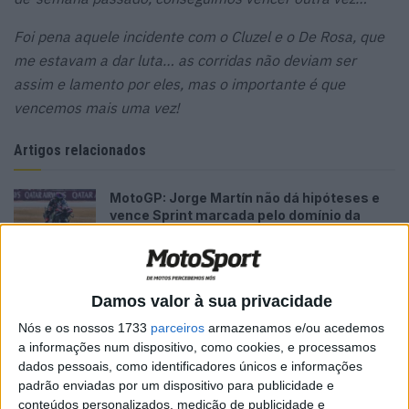
Foi pena aquele incidente com o Cluzel e o De Rosa, que
me estavam a dar luta… as corridas não deviam ser
assim e lamento por eles, mas o importante é que
vencemos mais uma vez!
Artigos relacionados
MotoGP: Jorge Martín não dá hipóteses e
vence Sprint marcada pelo domínio da
Aprilia
8 AGOSTO, 2026
MotoGP: Jack Miller prepara adeus após 16
Damos valor à sua privacidade
temporadas nos Grandes Prémios
8 AGOSTO, 2026
Nós e os nossos 1733
parceiros
armazenamos e/ou acedemos
a informações num dispositivo, como cookies, e processamos
dados pessoais, como identificadores únicos e informações
padrão enviadas por um dispositivo para publicidade e
conteúdos personalizados, medição de publicidade e