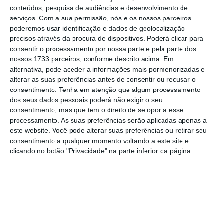
conteúdos, pesquisa de audiências e desenvolvimento de
serviços.
Com a sua permissão, nós e os nossos parceiros
poderemos usar identificação e dados de geolocalização
precisos através da procura de dispositivos. Poderá clicar para
consentir o processamento por nossa parte e pela parte dos
nossos 1733 parceiros, conforme descrito acima. Em
alternativa, pode aceder a informações mais pormenorizadas e
alterar as suas preferências antes de consentir ou recusar o
consentimento.
Tenha em atenção que algum processamento
dos seus dados pessoais poderá não exigir o seu
consentimento, mas que tem o direito de se opor a esse
processamento. As suas preferências serão aplicadas apenas a
este website. Você pode alterar suas preferências ou retirar seu
consentimento a qualquer momento voltando a este site e
clicando no botão "Privacidade" na parte inferior da página.
FIM Superbike World Championship, Round 07, 21-23 June 2019, Misano, Italy,
Lucas Mahias, Kawasaki
Lucas Maias, Kawasaki Pucetti, segundo a 6,286s
:
Primeiro arranquei bem, e pensei que pudesse ficar em