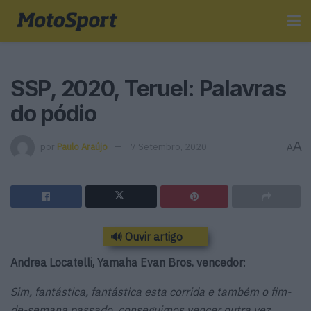
SSP, 2020, Teruel: Palavras
do pódio
A
por
Paulo Araújo
7 Setembro, 2020
A
🔊 Ouvir artigo
Andrea Locatelli, Yamaha Evan Bros. vencedor
:
Sim, fantástica, fantástica esta corrida e também o fim-
de-semana passado, conseguimos vencer outra vez…