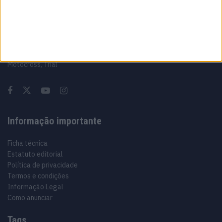
Sobre
Especialistas em Motos, MotoGP, MXGP, Enduro, SuperBikes,
Motocross, Trial
Informação importante
Ficha técnica
Estatuto editorial
Política de privacidade
Termos e condições
Informação Legal
Como anunciar
Tags