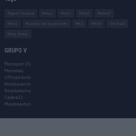
Miguel Oliveira
Motas
Moto2
Moto3
MotoGP
Motos
Mundial de Superbikes
MX2
MXGP
Off Road
Rally Dakar
GRUPO V
Motosport ES
Motomais
Offroad moto
Revistacarros
Revistamotos
Calibre12
Mundonautico