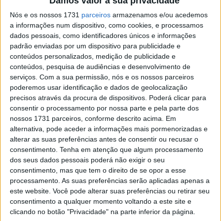
Jake Gagne, conquistou a sua primeira pole position do
Damos valor à sua privacidade
ano na Yamaha R1 no circuito de Road Atlanta de 4,1 km.
Nós e os nossos 1731
parceiros
armazenamos e/ou acedemos
Gagne procura a sua terceira vitória consecutiva no título
a informações num dispositivo, como cookies, e processamos
dados pessoais, como identificadores únicos e informações
da série americana em 2023.
padrão enviadas por um dispositivo para publicidade e
conteúdos personalizados, medição de publicidade e
Mas a primeira corrida no circuito do estado da Geórgia
conteúdos, pesquisa de audiências e desenvolvimento de
transformou-se num duro duelo entre Gagne e Cameron
serviços.
Com a sua permissão, nós e os nossos parceiros
Beaubier, que voltou para a sua terra natal depois de
poderemos usar identificação e dados de geolocalização
dois anos mistos no Mundial de Moto2. Beaubier corre ao
precisos através da procura de dispositivos. Poderá clicar para
consentir o processamento por nossa parte e pela parte dos
lado de PJ Jacobsen pela BMW na MotoAmérica em
nossos 1731 parceiros, conforme descrito acima. Em
2023.
alternativa, pode aceder a informações mais pormenorizadas e
alterar as suas preferências antes de consentir ou recusar o
Depois de Gagne inicialmente ganhar vantagem sobre os
consentimento.
Tenha em atenção que algum processamento
seus perseguidores, Beaubier diminuiu a diferença e
dos seus dados pessoais poderá não exigir o seu
assumiu a liderança pela primeira vez na volta 7 de 19.
consentimento, mas que tem o direito de se opor a esse
processamento. As suas preferências serão aplicadas apenas a
Num duelo roda a roda, o piloto da BMW de 30 anos
este website. Você pode alterar suas preferências ou retirar seu
prevaleceu sobre o seu ex-companheiro de equipa. Para
consentimento a qualquer momento voltando a este site e
Beaubier esta foi a 55ª vitória na classe alta do
clicando no botão "Privacidade" na parte inferior da página.