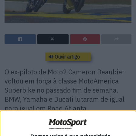
🔊 Ouvir artigo
O ex-piloto de Moto2 Cameron Beaubier
voltou em força à classe MotoAmerica
Superbike no passado fim de semana.
BMW, Yamaha e Ducati lutaram de igual
para igual em Road Atlanta.
A nova temporada da MotoAmérica prosseguiu no último
final de semana. O atual campeão da AMA Superbike,