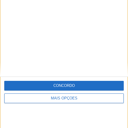
4. Mathew Scholtz, Yamaha, 27
5. Richie Escalante, Suzuki, 21
6. Alexander, BMW, 17
7. Toni Elias, Suzuki, 17
8. Petersen, Yamaha, 13
Tags:
BMW
Cameron Beaubier
Jake Gagne
MotoAmérica SBK 2023
Road Atlanta
Yamaha
CONCORDO
MAIS OPÇÕES
Ricardo Ferreira