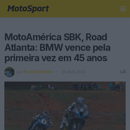
MotoAmérica SBK, Road
Atlanta: BMW vence pela
primeira vez em 45 anos
A
por
Ricardo Ferreira
25 Abril, 2023
A