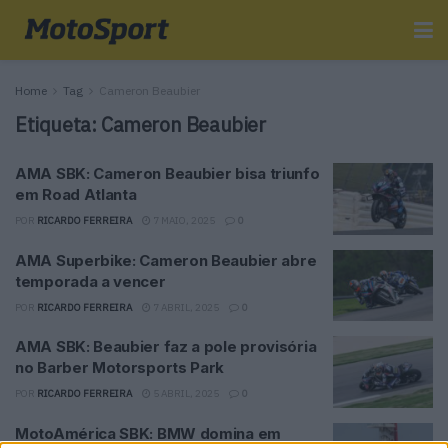
Home
Tag
Cameron Beaubier
Etiqueta:
Cameron Beaubier
AMA SBK: Cameron Beaubier bisa triunfo
em Road Atlanta
POR
RICARDO FERREIRA
7 MAIO, 2025
0
AMA Superbike: Cameron Beaubier abre
temporada a vencer
POR
RICARDO FERREIRA
7 ABRIL, 2025
0
AMA SBK: Beaubier faz a pole provisória
no Barber Motorsports Park
POR
RICARDO FERREIRA
5 ABRIL, 2025
0
MotoAmérica SBK: BMW domina em