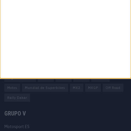
Informação importante
Ficha técnica
Estatuto editorial
Política de privacidade
Termos e condições
Informação Legal
Como anunciar
Tags
Miguel Oliveira
Motas
Moto2
Moto3
MotoGP
Motos
Mundial de Superbikes
MX2
MXGP
Off Road
Rally Dakar
GRUPO V
Motosport ES