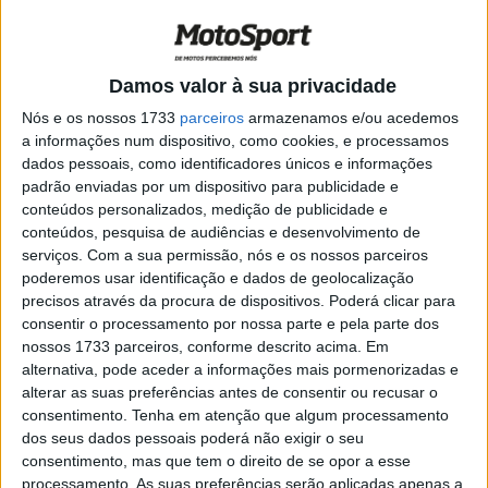
Austin com Cameron Beaubier
POR
RICARDO FERREIRA
16 SETEMBRO, 2024
0
MotoAmérica: Dylan Kelly lidera treinos
Damos valor à sua privacidade
no COTA
Nós e os nossos 1733
parceiros
armazenamos e/ou acedemos
POR
RICARDO FERREIRA
14 SETEMBRO, 2024
0
a informações num dispositivo, como cookies, e processamos
dados pessoais, como identificadores únicos e informações
MotoAmerica: Herrin chega como líder
padrão enviadas por um dispositivo para publicidade e
ao Texas
conteúdos personalizados, medição de publicidade e
POR
RICARDO FERREIRA
13 SETEMBRO, 2024
0
conteúdos, pesquisa de audiências e desenvolvimento de
serviços.
Com a sua permissão, nós e os nossos parceiros
MotoAmérica, AMA SBK: Herrin leva
poderemos usar identificação e dados de geolocalização
Ducati ao topo em Laguna Seca
precisos através da procura de dispositivos. Poderá clicar para
POR
RICARDO FERREIRA
15 JULHO, 2024
0
consentir o processamento por nossa parte e pela parte dos
nossos 1733 parceiros, conforme descrito acima. Em
MotoAmérica, SBK: Gagne lidera na
alternativa, pode aceder a informações mais pormenorizadas e
chegada ao Minnesota
alterar as suas preferências antes de consentir ou recusar o
POR
RICARDO FERREIRA
15 JUNHO, 2024
0
consentimento.
Tenha em atenção que algum processamento
dos seus dados pessoais poderá não exigir o seu
MotoAmérica SBK: Dia de redenção para
consentimento, mas que tem o direito de se opor a esse
Beaubier no Barber Motorsports Park
processamento. As suas preferências serão aplicadas apenas a