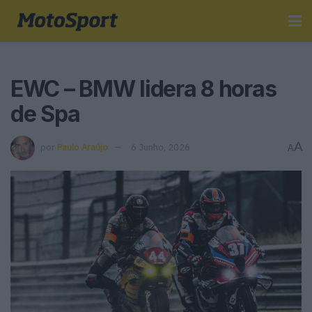
EWC – BMW lidera 8 horas
de Spa
A
por
Paulo Araújo
6 Junho, 2026
A