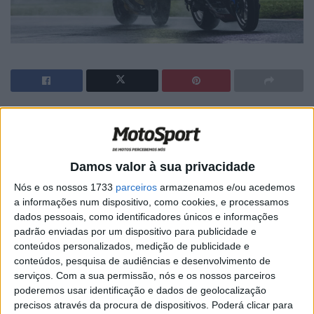
Artigos relacionados
MotoGP: Marco Bezzecchi recebe luz verde
Damos valor à sua privacidade
para correr em Silverstone
Nós e os nossos 1733
parceiros
armazenamos e/ou acedemos
6 AGOSTO, 2026
a informações num dispositivo, como cookies, e processamos
dados pessoais, como identificadores únicos e informações
MotoGP: Álex Rins afasta pressa sobre o
padrão enviadas por um dispositivo para publicidade e
futuro ‘Há várias opções em cima da mesa’
conteúdos personalizados, medição de publicidade e
6 AGOSTO, 2026
conteúdos, pesquisa de audiências e desenvolvimento de
serviços.
Com a sua permissão, nós e os nossos parceiros
poderemos usar identificação e dados de geolocalização
precisos através da procura de dispositivos. Poderá clicar para