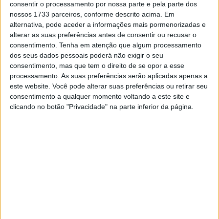
consentir o processamento por nossa parte e pela parte dos
nossos 1733 parceiros, conforme descrito acima. Em
🔊 Ouvir artigo
alternativa, pode aceder a informações mais pormenorizadas e
alterar as suas preferências antes de consentir ou recusar o
Tudo muito próximo a meio da prova
consentimento.
Tenha em atenção que algum processamento
dos seus dados pessoais poderá não exigir o seu
Sensivelmente a meio da prova, às 3h e 43 minutos de
consentimento, mas que tem o direito de se opor a esse
prova, a BMW Nº 37 que fizera a pole liderava com
processamento. As suas preferências serão aplicadas apenas a
Steven Odendaal na sela, sobre a dominante Yamaha
este website. Você pode alterar suas preferências ou retirar seu
consentimento a qualquer momento voltando a este site e
YART com o Nº 1, pilotada por Marvin Fritz… mas era
clicando no botão "Privacidade" na parte inferior da página.
uma liderança enganadora, com as 2 motos na mesma
volta e separadas por 25 segundos.
A uma volta, seguiam a Kawasaki Trickstar 11, e a Honda
France Nº5, seguidas a mais uma volta pela Yamaha da
Marc VDS e com a Suzuki Yoshimura desta muito
atrasada em 10º, embora apenas 3 voltas abaixo. O
tempo molhado não ajudou a criar grandes diferenças,
com nenhuma equipa capaz de ‘fugir’ até agora.