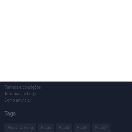
Sobre
Especialistas em Motos, MotoGP, MXGP, Enduro, SuperBikes,
Motocross, Trial
Informação importante
Ficha técnica
Estatuto editorial
Política de privacidade
Termos e condições
Informação Legal
Como anunciar
Tags
Miguel Oliveira
Motas
Moto2
Moto3
MotoGP