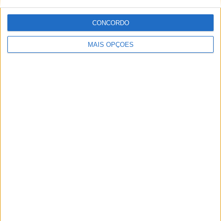
CONCORDO
MAIS OPÇÕES
MotoGP: Álex Rins afasta pressa sobre o futuro ‘Há
várias opções em cima da mesa’
POR
MIGUEL FRAGOSO
6 AGOSTO, 2026
Please
login
to join discussion
Novidades
Tendências
Comentários