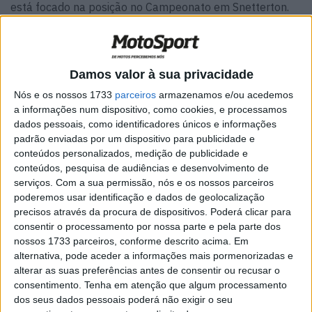
está focado na posição no Campeonato em Snetterton.
“Liderar o campeonato agora não é a coisa mais
importante para mim. Eu entendo que preciso de
trabalhar mais para marcar pontos de pódio antes do
Damos valor à sua privacidade
Desafio Final ”,
disse Redding
. “Sair de Knockhill com uma
Nós e os nossos 1733
parceiros
armazenamos e/ou acedemos
vitória e um segundo lugar saído do décimo sexto na
a informações num dispositivo, como cookies, e processamos
dados pessoais, como identificadores únicos e informações
grelha em condições molhadas, foi espetacular.”
padrão enviadas por um dispositivo para publicidade e
conteúdos personalizados, medição de publicidade e
Artigos relacionados
conteúdos, pesquisa de audiências e desenvolvimento de
serviços.
Com a sua permissão, nós e os nossos parceiros
MotoGP: Jorge Martín não dá hipóteses e
poderemos usar identificação e dados de geolocalização
vence Sprint marcada pelo domínio da
precisos através da procura de dispositivos. Poderá clicar para
Aprilia
consentir o processamento por nossa parte e pela parte dos
8 AGOSTO, 2026
nossos 1733 parceiros, conforme descrito acima. Em
alternativa, pode aceder a informações mais pormenorizadas e
MotoGP: Jack Miller prepara adeus após 16
alterar as suas preferências antes de consentir ou recusar o
temporadas nos Grandes Prémios
consentimento.
Tenha em atenção que algum processamento
8 AGOSTO, 2026
dos seus dados pessoais poderá não exigir o seu