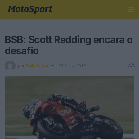
BSB: Scott Redding encara o
desafio
A
por
Paulo Araújo
19 Julho, 2019
A