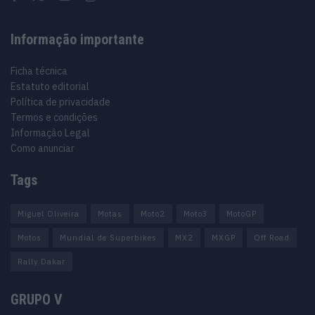
Informação importante
Ficha técnica
Estatuto editorial
Política de privacidade
Termos e condições
Informação Legal
Como anunciar
Tags
Miguel Oliveira
Motas
Moto2
Moto3
MotoGP
Motos
Mundial de Superbikes
MX2
MXGP
Off Road
Rally Dakar
GRUPO V