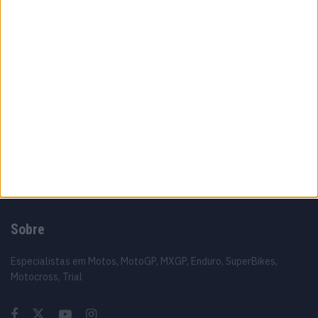
8 AGOSTO, 2026
MotoGP: Moto2,Pole para Izan Guevara após
volta demolidora em Silverstone
8 AGOSTO, 2026
MotoGP: Johann Zarco acelera recuperação
e aponta regresso a Misano
8 AGOSTO, 2026
Sobre
Especialistas em Motos, MotoGP, MXGP, Enduro, SuperBikes,
Motocross, Trial