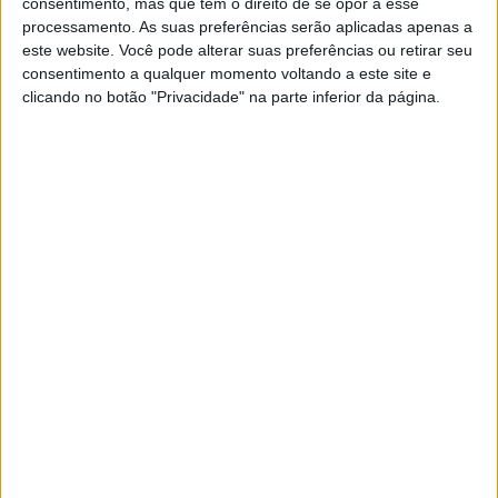
consentimento, mas que tem o direito de se opor a esse
processamento. As suas preferências serão aplicadas apenas a
este website. Você pode alterar suas preferências ou retirar seu
consentimento a qualquer momento voltando a este site e
clicando no botão "Privacidade" na parte inferior da página.
“Estou me a adaptar à moto e ao campeonato; muitas
pessoas não acreditavam que eu poderia ser competitivo
em Knockhill e isso impulsionou-me um pouco mais a
fazer algo especial e sair com esse resultado foi bom, e
liderar o Campeonato é um bom bónus.”
O fim-de-semana em Knockhill começou com um
impressionante segundo lugar na corrida de abertura,
lutando a partir do 16º posto da grelha, depois de uma
sessão difícil em Qualifying, que o ex-piloto de MotoGP
seguiu com uma vitória na corrida dois.
Refletindo sobre a ronda anterior, Redding disse:
“Acho
que a segunda posição na primeira corrida em Knockhill