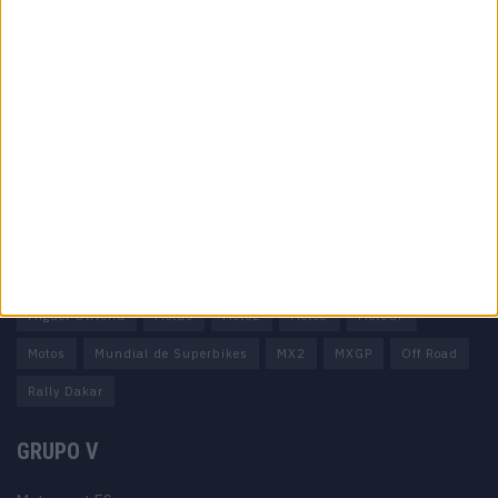
Informação importante
Ficha técnica
Estatuto editorial
Política de privacidade
Termos e condições
Informação Legal
Como anunciar
Tags
Miguel Oliveira
Motas
Moto2
Moto3
MotoGP
Motos
Mundial de Superbikes
MX2
MXGP
Off Road
Rally Dakar
GRUPO V