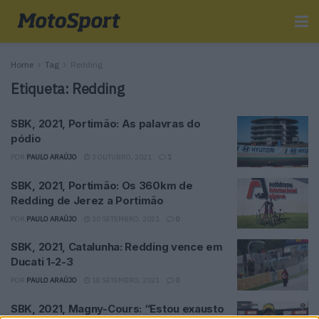
Home
Tag
Redding
Etiqueta:
Redding
SBK, 2021, Portimão: As palavras do
pódio
POR
PAULO ARAÚJO
3 OUTUBRO, 2021
1
SBK, 2021, Portimão: Os 360km de
Redding de Jerez a Portimão
POR
PAULO ARAÚJO
30 SETEMBRO, 2021
0
SBK, 2021, Catalunha: Redding vence em
Ducati 1-2-3
POR
PAULO ARAÚJO
18 SETEMBRO, 2021
0
SBK, 2021, Magny-Cours: “Estou exausto