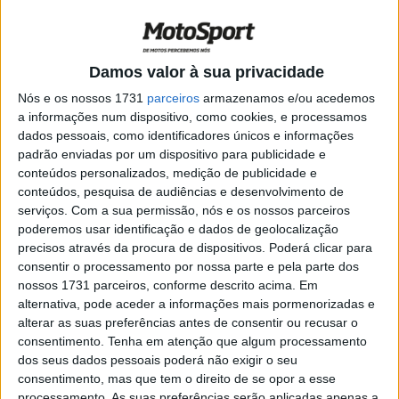
com uma moto que não foi feita para
aqui!” Scott Redding
POR
PAULO ARAÚJO
5 SETEMBRO, 2021
0
Damos valor à sua privacidade
SBK, 2021, Magny-Cours: Redding supera
trio maravilha no TL3
Nós e os nossos 1731
parceiros
armazenamos e/ou acedemos
a informações num dispositivo, como cookies, e processamos
POR
PAULO ARAÚJO
4 SETEMBRO, 2021
0
dados pessoais, como identificadores únicos e informações
padrão enviadas por um dispositivo para publicidade e
SBK, 2021, Magny-Cours: Rea lidera TL1
conteúdos personalizados, medição de publicidade e
em Magny-Cours
conteúdos, pesquisa de audiências e desenvolvimento de
POR
PAULO ARAÚJO
3 SETEMBRO, 2021
0
serviços.
Com a sua permissão, nós e os nossos parceiros
poderemos usar identificação e dados de geolocalização
SBK, 2021, Navarra: citações puras e
precisos através da procura de dispositivos. Poderá clicar para
duras
consentir o processamento por nossa parte e pela parte dos
POR
PAULO ARAÚJO
24 AGOSTO, 2021
0
nossos 1731 parceiros, conforme descrito acima. Em
alternativa, pode aceder a informações mais pormenorizadas e
SBK, 2021, Navarra: Palavras do pódio
alterar as suas preferências antes de consentir ou recusar o
POR
PAULO ARAÚJO
22 AGOSTO, 2021
0
consentimento.
Tenha em atenção que algum processamento
dos seus dados pessoais poderá não exigir o seu
consentimento, mas que tem o direito de se opor a esse
SBK, 2021, Navarra: Razgatlioğlu vence a
processamento. As suas preferências serão aplicadas apenas a