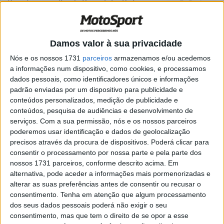
Bimota na grelha da Superbike Britânica
em 2026
POR
PAULO ARAÚJO
8 OUTUBRO, 2025
0
Damos valor à sua privacidade
BSB, Assen – Iddon vence à chuva,
Redding aos pontos
Nós e os nossos 1731
parceiros
armazenamos e/ou acedemos
a informações num dispositivo, como cookies, e processamos
POR
PAULO ARAÚJO
21 SETEMBRO, 2025
0
dados pessoais, como identificadores únicos e informações
BSB: National Sportbike
padrão enviadas por um dispositivo para publicidade e
Championship,Richard Cooper vence em
conteúdos personalizados, medição de publicidade e
Oulton Park
conteúdos, pesquisa de audiências e desenvolvimento de
serviços.
Com a sua permissão, nós e os nossos parceiros
POR
MIGUEL FRAGOSO
16 SETEMBRO, 2024
0
poderemos usar identificação e dados de geolocalização
BSB, Glenn Irwin vence no domingo e
precisos através da procura de dispositivos. Poderá clicar para
vitória surpreendente de Storm Stacey
consentir o processamento por nossa parte e pela parte dos
no sábado
nossos 1731 parceiros, conforme descrito acima. Em
alternativa, pode aceder a informações mais pormenorizadas e
POR
MIGUEL FRAGOSO
9 JULHO, 2024
0
alterar as suas preferências antes de consentir ou recusar o
BSB, Ryan Vickers: “Donington Park é
consentimento.
Tenha em atenção que algum processamento
uma excelente pista para a Yamaha”
dos seus dados pessoais poderá não exigir o seu
consentimento, mas que tem o direito de se opor a esse
POR
RICARDO FERREIRA
18 MAIO, 2024
0