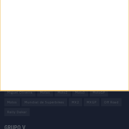
Informação importante
Ficha técnica
Estatuto editorial
Política de privacidade
Termos e condições
Informação Legal
Como anunciar
Tags
Miguel Oliveira
Motas
Moto2
Moto3
MotoGP
Motos
Mundial de Superbikes
MX2
MXGP
Off Road
Rally Dakar
GRUPO V