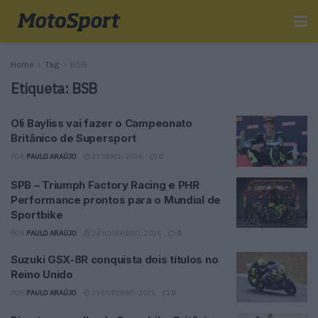
Home
Tag
BSB
Etiqueta:
BSB
Oli Bayliss vai fazer o Campeonato
Britânico de Supersport
POR
PAULO ARAÚJO
21 ABRIL, 2026
0
SPB – Triumph Factory Racing e PHR
Performance prontos para o Mundial de
Sportbike
POR
PAULO ARAÚJO
24 NOVEMBRO, 2025
0
Suzuki GSX-8R conquista dois títulos no
Reino Unido
POR
PAULO ARAÚJO
23 OUTUBRO, 2025
0