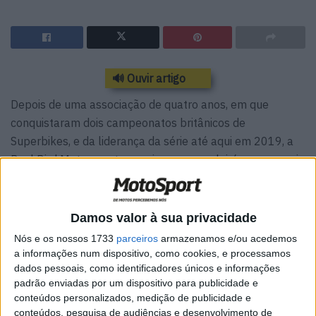
🔊 Ouvir artigo
Depois de uma associação de quatro anos, em que
conquistaram dois campeonatos britânicos de
Superbikes, e da liderança da série até aqui em 2019, a
Paul Bird Motorsport anunciou que concluirá sua parceria
com os patrocinadores Be Wiser no final da temporada.
A marca vermelha característica dos logotipos do mocho
Damos valor à sua privacidade
tem sido sinónimo da equipa de Cumbria no campeonato,
Nós e os nossos 1733
parceiros
armazenamos e/ou acedemos
este ano com Scott Redding e Josh Brookes em Ducati
a informações num dispositivo, como cookies, e processamos
Panigale V4s, com o par atualmente no topo da
dados pessoais, como identificadores únicos e informações
classificação quando nos aproximamos da próxima
padrão enviadas por um dispositivo para publicidade e
conteúdos personalizados, medição de publicidade e
ronda em Cadwell Park. Shane ‘Shakey’ Byrne também
conteúdos, pesquisa de audiências e desenvolvimento de