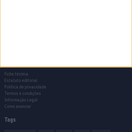
Sobre
Especialistas em Motos, MotoGP, MXGP, Enduro, SuperBikes,
Motocross, Trial
Informação importante
Ficha técnica
Estatuto editorial
Política de privacidade
Termos e condições
Informação Legal
Como anunciar
Tags