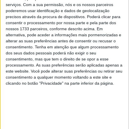
ganhou títulos seguidos para a equipe Be Wiser Ducati
serviços.
Com a sua permissão, nós e os nossos parceiros
em 2016 e 2017.
poderemos usar identificação e dados de geolocalização
precisos através da procura de dispositivos. Poderá clicar para
Paul Bird, Team Owner, disse:
“Foi um prazer trabalhar
consentir o processamento por nossa parte e pela parte dos
com Be Wiser Insurance nos últimos quatro anos e
nossos 1733 parceiros, conforme descrito acima. Em
agradecemos o seu apoio. Alguns dos nossos maiores
alternativa, pode aceder a informações mais pormenorizadas e
alterar as suas preferências antes de consentir ou recusar o
sucessos têm sido com a Be Wiser como patrocinadores
consentimento.
Tenha em atenção que algum processamento
do título e, embora estejamos tristes por não
dos seus dados pessoais poderá não exigir o seu
continuarem a sua associação, compreendemos as
consentimento, mas que tem o direito de se opor a esse
razões comerciais para a sua decisão e desejamos-lhes o
processamento. As suas preferências serão aplicadas apenas a
este website. Você pode alterar suas preferências ou retirar seu
melhor para o futuro. Também permite que outra marca
consentimento a qualquer momento voltando a este site e
se torne patrocinadora, por isso a nossa equipa
clicando no botão "Privacidade" na parte inferior da página.
comercial e parceiros estão trabalhando nisso como uma
prioridade para 2020 e além ”.
Artigos relacionados
MotoGP: Moto3,David Almansa vence em
Silverstone após corrida repleta de