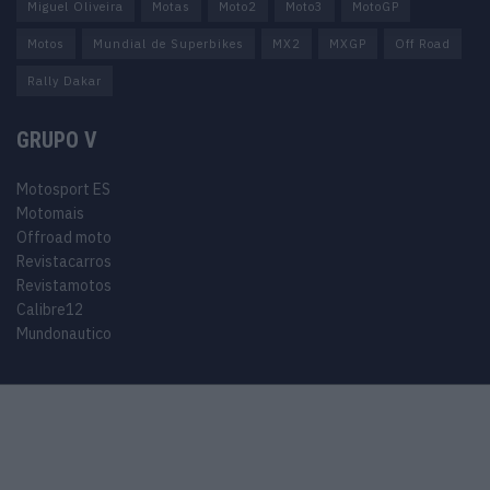
Miguel Oliveira
Motas
Moto2
Moto3
MotoGP
Motos
Mundial de Superbikes
MX2
MXGP
Off Road
Rally Dakar
GRUPO V
Motosport ES
Motomais
Offroad moto
Revistacarros
Revistamotos
Calibre12
Mundonautico
© 2024 Motosport copyright