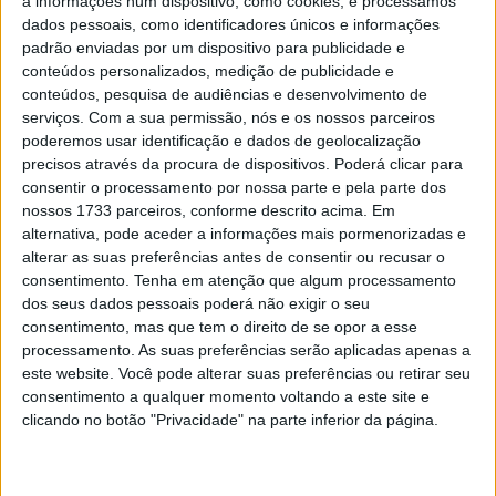
a informações num dispositivo, como cookies, e processamos
POR
PAULO ARAÚJO
14 AGOSTO, 2019
0
dados pessoais, como identificadores únicos e informações
padrão enviadas por um dispositivo para publicidade e
conteúdos personalizados, medição de publicidade e
BSB: Patrocinador Be Wiser deixa a
conteúdos, pesquisa de audiências e desenvolvimento de
Ducati de Paul Bird
serviços.
Com a sua permissão, nós e os nossos parceiros
POR
PAULO ARAÚJO
9 AGOSTO, 2019
0
poderemos usar identificação e dados de geolocalização
precisos através da procura de dispositivos. Poderá clicar para
Josh Brookes junta-se à Ducati BeWiser
consentir o processamento por nossa parte e pela parte dos
no Britânico de Superbike
nossos 1733 parceiros, conforme descrito acima. Em
POR
PAULO ARAÚJO
5 DEZEMBRO, 2018
0
alternativa, pode aceder a informações mais pormenorizadas e
alterar as suas preferências antes de consentir ou recusar o
consentimento.
Tenha em atenção que algum processamento
Tendências
Comentários
Novidades
dos seus dados pessoais poderá não exigir o seu
consentimento, mas que tem o direito de se opor a esse
processamento. As suas preferências serão aplicadas apenas a
MotoGP- Reviravolta com Oliveira na Honda
este website. Você pode alterar suas preferências ou retirar seu
8 SETEMBRO, 2025
consentimento a qualquer momento voltando a este site e
clicando no botão "Privacidade" na parte inferior da página.
MotoGP: Reviravolta? Miguel Oliveira pode
ter vaga em 2026
28 AGOSTO, 2025