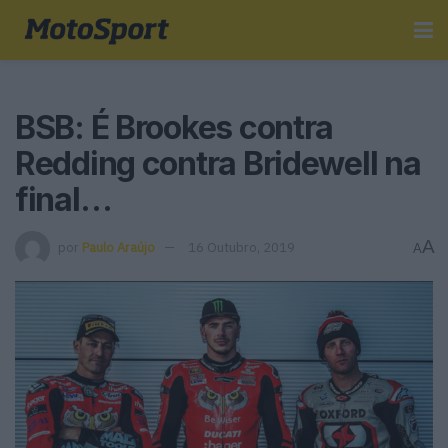
BSB: É Brookes contra
Redding contra Bridewell na
final…
A
por
Paulo Araújo
16 Outubro, 2019
A