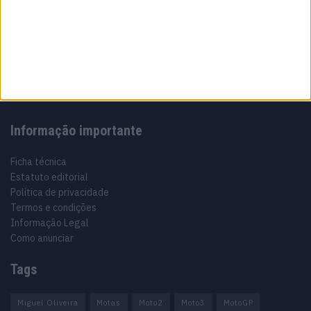
Sobre
Especialistas em Motos, MotoGP, MXGP, Enduro, SuperBikes,
Motocross, Trial
Informação importante
Ficha técnica
Estatuto editorial
Política de privacidade
Termos e condições
Informação Legal
Como anunciar
Tags
Miguel Oliveira
Motas
Moto2
Moto3
MotoGP