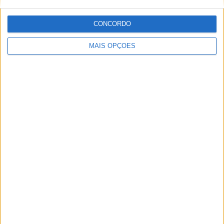
Irlanda, Grécia, Canadá e Brasil além de Portugal
CONCORDO
MAIS OPÇÕES
Artigos relacionados
MotoGP: Jorge Martín não dá hipóteses e
vence Sprint marcada pelo domínio da
Aprilia
POR
MIGUEL FRAGOSO
8 AGOSTO, 2026