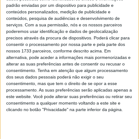
padrão enviadas por um dispositivo para publicidade e
Scott Redding lidera a classificação decisiva e o ex-
conteúdos personalizados, medição de publicidade e
conteúdos, pesquisa de audiências e desenvolvimento de
participante de MotoGP tenta conquistar o título na sua
serviços.
Com a sua permissão, nós e os nossos parceiros
temporada de estreia para fazer história no BSB.
poderemos usar identificação e dados de geolocalização
precisos através da procura de dispositivos. Poderá clicar para
Artigos relacionados
consentir o processamento por nossa parte e pela parte dos
nossos 1733 parceiros, conforme descrito acima. Em
alternativa, pode aceder a informações mais pormenorizadas e
MotoGP: Jorge Martín não dá hipóteses e
vence Sprint marcada pelo domínio da
alterar as suas preferências antes de consentir ou recusar o
Aprilia
consentimento.
Tenha em atenção que algum processamento
dos seus dados pessoais poderá não exigir o seu
8 AGOSTO, 2026
consentimento, mas que tem o direito de se opor a esse
MotoGP: Jack Miller prepara adeus após 16
processamento. As suas preferências serão aplicadas apenas a
temporadas nos Grandes Prémios
este website. Você pode alterar suas preferências ou retirar seu
8 AGOSTO, 2026
consentimento a qualquer momento voltando a este site e
clicando no botão "Privacidade" na parte inferior da página.