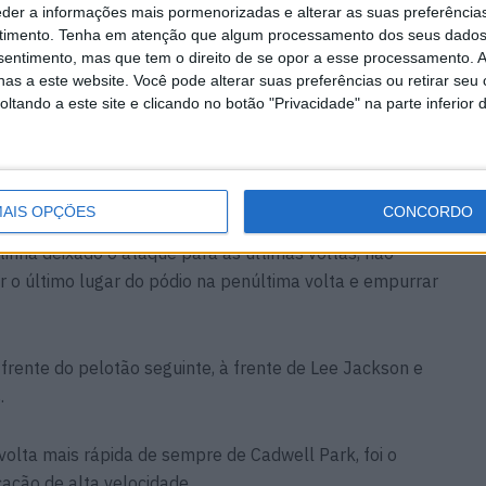
eder a informações mais pormenorizadas e alterar as suas preferência
timento.
Tenha em atenção que algum processamento dos seus dados
 voltas rápidas, quebrando o recorde da volta com um
nsentimento, mas que tem o direito de se opor a esse processamento. A
’Halloran e Irwin, antes de levar a bandeira xadreza à
as a este website. Você pode alterar suas preferências ou retirar seu
tando a este site e clicando no botão "Privacidade" na parte inferior 
não tinha terminado e enquanto O’Halloran tinha ficado
go sob pressão de Tommy Bridewell.
AIS OPÇÕES
CONCORDO
tinha deixado o ataque para as últimas voltas, não
ar o último lugar do pódio na penúltima volta e empurrar
 frente do pelotão seguinte, à frente de Lee Jackson e
.
olta mais rápida de sempre de Cadwell Park, foi o
cação de alta velocidade.