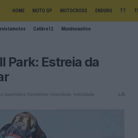
HOME
MOTO GP
MOTOCROSS
ENDURO
TT
T
evistamotos
Calibre12
Mundonautico
 Park: Estreia da
ar
A
ico Superbikes
,
Newsletter
,
Velocidade
,
Velocidade
A