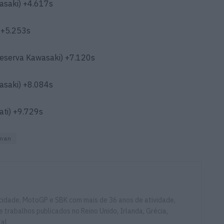
asaki) +4.617s
 +5.253s
eserva Kawasaki) +7.120s
asaki) +8.084s
ati) +9.729s
man
ocidade, MotoGP e SBK com mais de 36 anos de atividade,
e trabalhos publicados no Reino Unido, Irlanda, Grécia,
gal