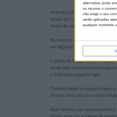
alternativa, pode ac
ou recusar o consen
Hickman soltou então uma série de
não exigir o seu co
tempo de 1:26.350s, para afastar O
serão aplicadas apen
qualquer momento vol
frente de uma multidão extasiada.
No entanto, a luta do pódio ainda 
em segundo lugar, Irwin estava lo
M
O piloto da Ducati Oxford Products 
tendo feito prisioneiros para agarr
o Irwin para o quarto lugar.
Christian Iddon conseguiu chegar à
Andrew Irwin nas cinco voltas finais
Ryan Vickers, que marcou ontem a v
oitavo, após um acidente de qualifi