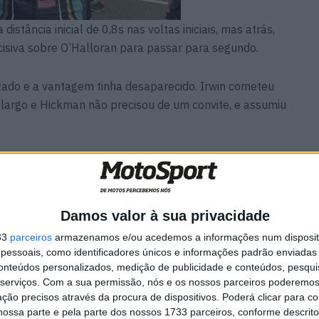
distância inicial de 0,8s nas voltas iniciais, mas atrás,
cisiva sobre O’Halloran para passar para segundo.
ltado e a vantagem tinha desaparecido. Irwin cometeu
largo e Hickman não precisou de um convite, e assumiu
ndez
MotoGP: Argentina cada vez
Damos valor à sua privacidade
ória da
mais perto de voltar ao
ã-
Mundial em 2027
33
parceiros
armazenamos e/ou acedemos a informações num dispositi
9 AGOSTO, 2026
essoais, como identificadores únicos e informações padrão enviadas 
conteúdos personalizados, medição de publicidade e conteúdos, pesqui
serviços.
Com a sua permissão, nós e os nossos parceiros poderemos 
ção precisos através da procura de dispositivos. Poderá clicar para co
ossa parte e pela parte dos nossos 1733 parceiros, conforme descrit