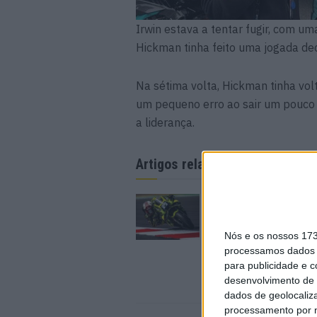
Irwin estava a tentar fugir, com uma 
Hickman tinha feito uma jogada de
Na sétima volta, Hickman tinha vo
um pequeno erro ao sair um pouco 
a liderança.
Artigos relacionados
MotoGP: Raúl Ferná
conquista a maior vit
carreira no GP da Gr
Nós e os nossos 17
Bretanha
processamos dados p
9 AGOSTO, 2026
para publicidade e 
desenvolvimento de 
dados de geolocaliza
processamento por n