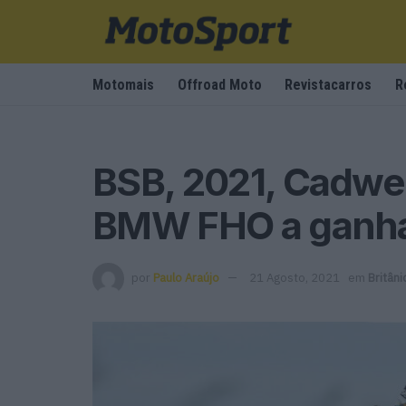
Motomais
Offroad Moto
Revistacarros
R
BSB, 2021, Cadwell
BMW FHO a ganh
por
Paulo Araújo
21 Agosto, 2021
em
Britân