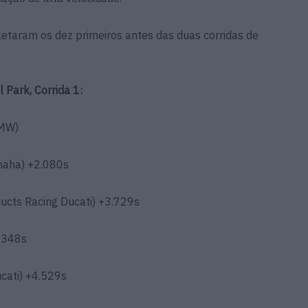
etaram os dez primeiros antes das duas corridas de
 Park, Corrida 1:
BMW)
aha) +2.080s
cts Racing Ducati) +3.729s
.348s
cati) +4.529s