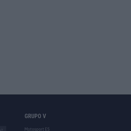
GRUPO V
Motosport ES
o2