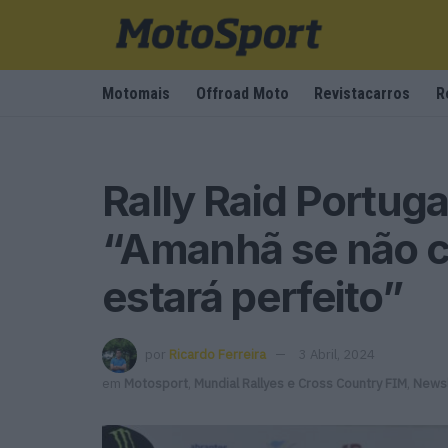
Motomais
Offroad Moto
Revistacarros
R
Rally Raid Portuga
“Amanhã se não c
estará perfeito”
por
Ricardo Ferreira
3 Abril, 2024
em
Motosport
,
Mundial Rallyes e Cross Country FIM
,
Newsl