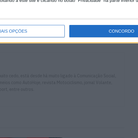
tando a este site e clicando no botão "Privacidade" na parte inferior 
em lugar esta quinta-feira em torno de Grândola com
s ao cronómetro.
Etapa 1
Monster Energy Honda
Ruben Faria
AIS OPÇÕES
CONCORDO
ito cedo, está desde há muito ligado à Comunicação Social,
eios como AutoHoje, revista Motociclismo, jornal Volante,
ort, entre outros.