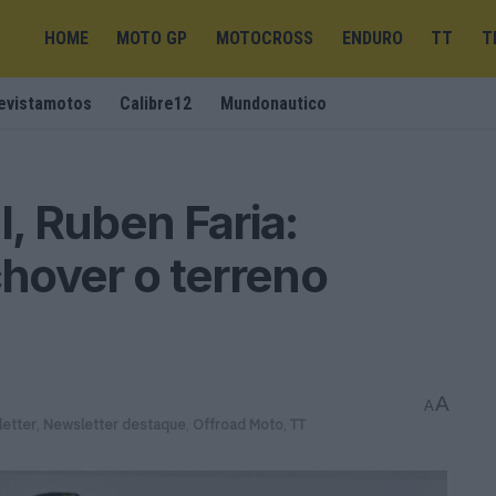
HOME
MOTO GP
MOTOCROSS
ENDURO
TT
T
evistamotos
Calibre12
Mundonautico
l, Ruben Faria:
hover o terreno
A
A
etter
,
Newsletter destaque
,
Offroad Moto
,
TT