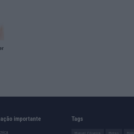
er
mação importante
Tags
cnica
Miguel Oliveira
Motas
Mot