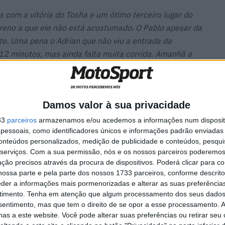
 com a vitória do Tosha e um ótimo terceiro lugar do
rreno a que ele não está acostumado. O Pablo apesar da
te. Uma pena o Adrian que não viu a entrada da
 12 minutos, mas ainda falta muita corrida. Amanhã a
o chover o terreno estará perfeito para desfrutar das
am manager do HRC.
Damos valor à sua privacidade
33
parceiros
armazenamos e/ou acedemos a informações num dispositi
essoais, como identificadores únicos e informações padrão enviadas 
ina
MotoGP: Tensão entre KTM e
conteúdos personalizados, medição de publicidade e conteúdos, pesqui
es das
Viñales? Steiner admite
serviços.
Com a sua permissão, nós e os nossos parceiros poderemos 
‘fricção’ entre as partes
ção precisos através da procura de dispositivos. Poderá clicar para co
7 AGOSTO, 2026
ossa parte e pela parte dos nossos 1733 parceiros, conforme descrit
eder a informações mais pormenorizadas e alterar as suas preferência
timento.
Tenha em atenção que algum processamento dos seus dados
nsentimento, mas que tem o direito de se opor a esse processamento. A
as a este website. Você pode alterar suas preferências ou retirar seu