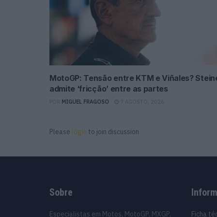
MotoGP: Tensão entre KTM e Viñales? Stein
admite ‘fricção’ entre as partes
POR
MIGUEL FRAGOSO
7 AGOSTO, 2026
Please
login
to join discussion
Sobre
Infor
Especialistas em Motos, MotoGP, MXGP,
Ficha té