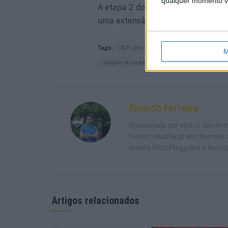
qualquer momento vol
A etapa 2 do Rally Raid Portugal t
uma extensão de 166 km disputado
Tags:
BP Ultimate Rally Raid Portugal
M
Skyler Howes
Tosha Schareina
Ricardo Ferreira
Apaixonado por motos desde mu
tendo trabalhado em diversos m
revista MotoMagazine e Autosp
Artigos relacionados