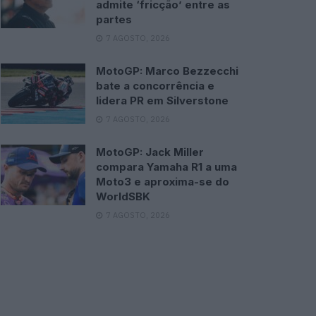
admite ‘fricção’ entre as
partes
7 AGOSTO, 2026
MotoGP: Marco Bezzecchi
bate a concorrência e
lidera PR em Silverstone
7 AGOSTO, 2026
MotoGP: Jack Miller
compara Yamaha R1 a uma
Moto3 e aproxima-se do
WorldSBK
7 AGOSTO, 2026