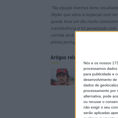
“Na equipa tivemos bons resultados
Skyler que abriu a especial num te
queda teve um dia muito consisten
transferência e foi penalizado com
corrida será na mesma zona e se nã
pistas portuguesas.”
Concluiu o te
Artigos relacionados
Nós e os nossos 17
processamos dados p
MotoGP: Ducati dom
para publicidade e 
segundo dia de test
desenvolvimento de 
futuras 850cc
dados de geolocaliza
7 AGOSTO, 2026
processamento por n
alternativa, pode ac
ou recusar o consen
não exigir o seu co
serão aplicadas apen