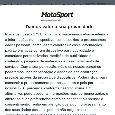
Tosha Schareina (Vencedor do Rally Raid
Portugal): “É muito especial ganhar aqui”
POR
RICARDO FERREIRA
7 ABRIL, 2024
0
Damos valor à sua privacidade
Ruben Faria (Honda HRC): “Amanhã é um
terreno que o Buhler conhece menos e o
Nós e os nossos 1731
parceiros
armazenamos e/ou acedemos
Tosha pode aumentar a diferença”
a informações num dispositivo, como cookies, e processamos
dados pessoais, como identificadores únicos e informações
POR
RICARDO FERREIRA
5 ABRIL, 2024
0
padrão enviadas por um dispositivo para publicidade e
Skyler Howes (7º.), Rally Raid Portugal,
conteúdos personalizados, medição de publicidade e
Etapa 3: “Sofri uma grande acidente mas
conteúdos, pesquisa de audiências e desenvolvimento de
o airbag salvou-me”
serviços.
Com a sua permissão, nós e os nossos parceiros
poderemos usar identificação e dados de geolocalização
POR
RICARDO FERREIRA
5 ABRIL, 2024
0
precisos através da procura de dispositivos. Poderá clicar para
Adrien Van Beveren (4º), Rally Raid
consentir o processamento por nossa parte e pela parte dos
Portugal, Etapa 3: “Dia muito longo mas é
nossos 1731 parceiros, conforme descrito acima. Em
disso que gostamos”
alternativa, pode aceder a informações mais pormenorizadas e
alterar as suas preferências antes de consentir ou recusar o
POR
RICARDO FERREIRA
5 ABRIL, 2024
0
consentimento.
Tenha em atenção que algum processamento
Tosha Schareina (1º.), Rally Raid Portugal,
dos seus dados pessoais poderá não exigir o seu
Etapa 3: “Amanhã vou ter mais
consentimento, mas que tem o direito de se opor a esse