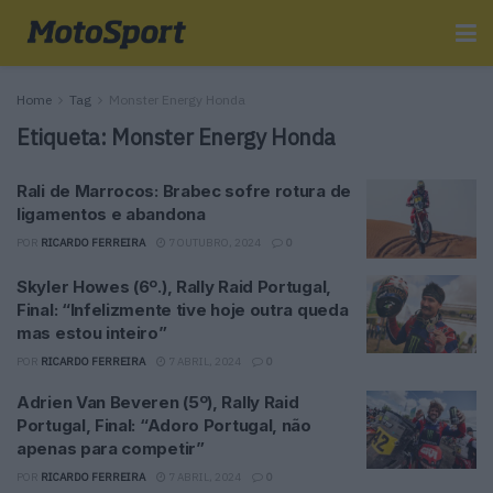
Home
Tag
Monster Energy Honda
Etiqueta:
Monster Energy Honda
Rali de Marrocos: Brabec sofre rotura de
ligamentos e abandona
POR
RICARDO FERREIRA
7 OUTUBRO, 2024
0
Skyler Howes (6º.), Rally Raid Portugal,
Final: “Infelizmente tive hoje outra queda
mas estou inteiro”
POR
RICARDO FERREIRA
7 ABRIL, 2024
0
Adrien Van Beveren (5º), Rally Raid
Portugal, Final: “Adoro Portugal, não
apenas para competir”
POR
RICARDO FERREIRA
7 ABRIL, 2024
0