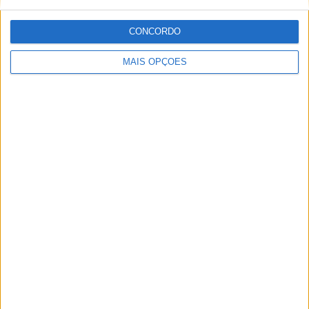
8 SETEMBRO, 2025
CONCORDO
MotoGP: Reviravolta? Miguel Oliveira pode
MAIS OPÇÕES
ter vaga em 2026
28 AGOSTO, 2025
MotoGP: Paolo Campinoti (Pramac) faz
revelações ‘desconfortáveis’ sobre Marc
Márquez
16 OUTUBRO, 2025
MotoGP: Toprak Razgatlioglu ‘muito
superior’ a Miguel Oliveira
29 DEZEMBRO, 2025