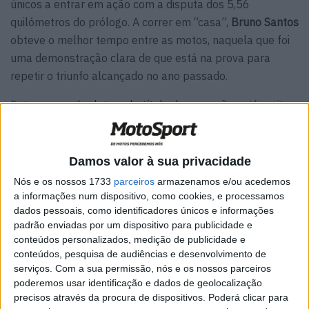
únicos a entrar em ação com a disputa dos 5,56
quilómetros do prólogo. A correr em “casa”,
Bruno Santos
obteve o melhor tempo entre as motos, naquela que foi
uma demonstração clara de que está na prova para
repetir o triunfo alcançado no ano passado.
Entre os quad, a luta pelo título de campeão está muito
renhida. Dos três candidatos,
João Vale
foi quem levou a
melhor e parte na frente para os dois sectores seletivos
do fim-de-semana.
Damos valor à sua privacidade
Nós e os nossos 1733
parceiros
armazenamos e/ou acedemos
Bruno Santos em Husqvarna foi o mais rápido mas não
a informações num dispositivo, como cookies, e processamos
evitou uma queda. Ainda assim, bateu Micael Simão
dados pessoais, como identificadores únicos e informações
(GasGas) por 8,8 segundos, enquanto Cristophe
padrão enviadas por um dispositivo para publicidade e
conteúdos personalizados, medição de publicidade e
Lajouanie (Sherco) ficou em terceiro, a nove segundos.
conteúdos, pesquisa de audiências e desenvolvimento de
Gustavo Gaudêncio (Honda) levou a CFR450 do Offroad
serviços.
Com a sua permissão, nós e os nossos parceiros
Center Bianchi Prata ao quarto posto, a 10 segundos do
poderemos usar identificação e dados de geolocalização
mais rápido, com o seu companheiro Tomás Dias a fechar
precisos através da procura de dispositivos. Poderá clicar para