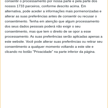
o top 5.
consentir o processamento por nossa parte e pela parte dos
nossos 1733 parceiros, conforme descrito acima. Em
alternativa, pode aceder a informações mais pormenorizadas e
Artigos relacionados
alterar as suas preferências antes de consentir ou recusar o
consentimento.
Tenha em atenção que algum processamento
MotoGP: Jorge Martín não dá hipóteses e
dos seus dados pessoais poderá não exigir o seu
vence Sprint marcada pelo domínio da
consentimento, mas que tem o direito de se opor a esse
Aprilia
processamento. As suas preferências serão aplicadas apenas a
8 AGOSTO, 2026
este website. Você pode alterar suas preferências ou retirar seu
consentimento a qualquer momento voltando a este site e
MotoGP: Jack Miller prepara adeus após 16
clicando no botão "Privacidade" na parte inferior da página.
temporadas nos Grandes Prémios
8 AGOSTO, 2026