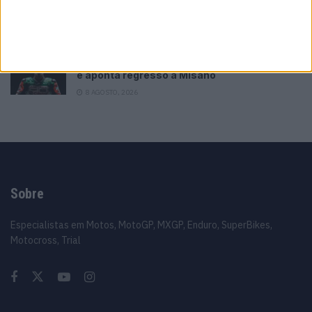
MotoGP: Moto2,Pole para Izan Guevara após
volta demolidora em Silverstone
8 AGOSTO, 2026
MotoGP: Johann Zarco acelera recuperação
e aponta regresso a Misano
8 AGOSTO, 2026
Sobre
Especialistas em Motos, MotoGP, MXGP, Enduro, SuperBikes,
Motocross, Trial