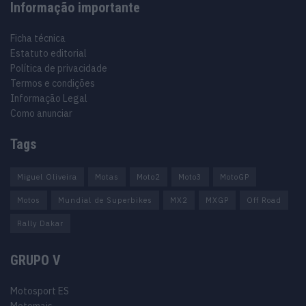
Informação importante
Ficha técnica
Estatuto editorial
Política de privacidade
Termos e condições
Informação Legal
Como anunciar
Tags
Miguel Oliveira
Motas
Moto2
Moto3
MotoGP
Motos
Mundial de Superbikes
MX2
MXGP
Off Road
Rally Dakar
GRUPO V
Motosport ES
Motomais