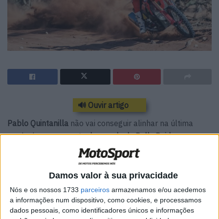
🔊 Ouvir artigo
Pablo Quintanilla
não vai conseguir alinhar na última
ronda do
campeonato do mundo de Rally Raid
.
O piloto da Honda
vai falhar o Rally da Andaluzia
por
ainda estar a recuperar de uma
lesão contraída no Rally
Damos valor à sua privacidade
de Marrocos
há algumas semanas.
Nós e os nossos 1733
parceiros
armazenamos e/ou acedemos
a informações num dispositivo, como cookies, e processamos
O chileno ocupa a
2.ª posição no campeonato
do mundo
dados pessoais, como identificadores únicos e informações
de Rally Raid e era o
mais sério opositor de Sam