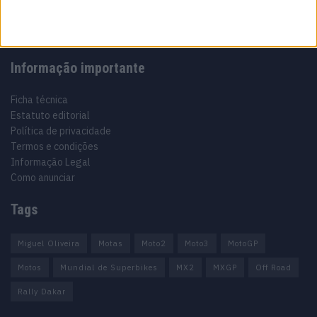
Informação importante
Ficha técnica
Estatuto editorial
Política de privacidade
Termos e condições
Informação Legal
Como anunciar
Tags
Miguel Oliveira
Motas
Moto2
Moto3
MotoGP
Motos
Mundial de Superbikes
MX2
MXGP
Off Road
Rally Dakar