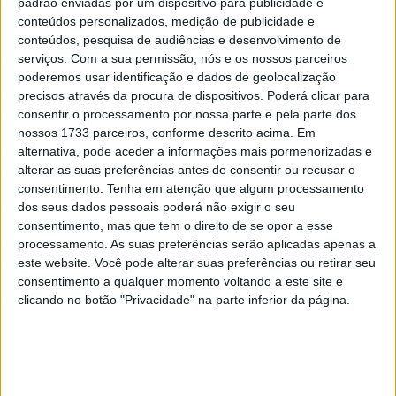
padrão enviadas por um dispositivo para publicidade e
Sunderland
na luta pelo título de campeão.
conteúdos personalizados, medição de publicidade e
conteúdos, pesquisa de audiências e desenvolvimento de
Artigos relacionados
serviços.
Com a sua permissão, nós e os nossos parceiros
poderemos usar identificação e dados de geolocalização
precisos através da procura de dispositivos. Poderá clicar para
MotoGP: Ducati domina segundo dia de
consentir o processamento por nossa parte e pela parte dos
testes das futuras 850cc
nossos 1733 parceiros, conforme descrito acima. Em
7 AGOSTO, 2026
alternativa, pode aceder a informações mais pormenorizadas e
alterar as suas preferências antes de consentir ou recusar o
MotoGP: Tensão entre KTM e Viñales?
consentimento.
Tenha em atenção que algum processamento
Steiner admite ‘fricção’ entre as partes
dos seus dados pessoais poderá não exigir o seu
7 AGOSTO, 2026
consentimento, mas que tem o direito de se opor a esse
processamento. As suas preferências serão aplicadas apenas a
este website. Você pode alterar suas preferências ou retirar seu
consentimento a qualquer momento voltando a este site e
clicando no botão "Privacidade" na parte inferior da página.
Sendo certo que
só um grande azar do britânico lhe pode
“roubar” a coroa
, a verdade é que tudo fica agora ainda
mais fácil.