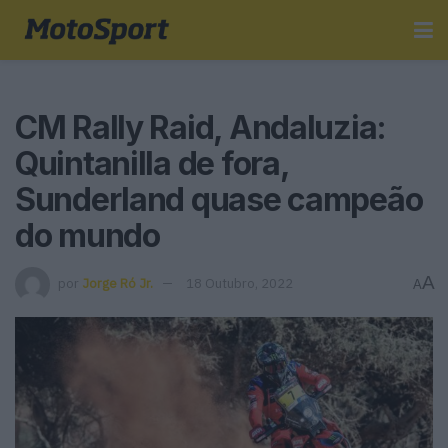
CM Rally Raid, Andaluzia:
Quintanilla de fora,
Sunderland quase campeão
do mundo
A
por
Jorge Ró Jr.
18 Outubro, 2022
A