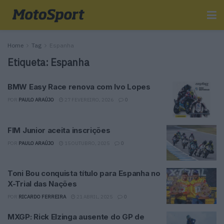
Home
Tag
Espanha
Etiqueta:
Espanha
BMW Easy Race renova com Ivo Lopes
POR
PAULO ARAÚJO
27 FEVEREIRO, 2026
0
FIM Junior aceita inscrições
POR
PAULO ARAÚJO
15 OUTUBRO, 2025
0
Toni Bou conquista título para Espanha no
X-Trial das Nações
POR
RICARDO FERREIRA
21 ABRIL, 2025
0
MXGP: Rick Elzinga ausente do GP de