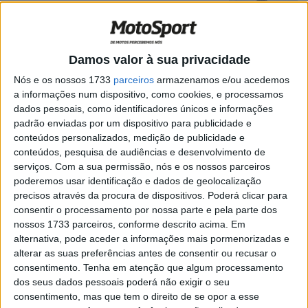
Espanha
POR
RICARDO FERREIRA
28 SETEMBRO, 2024
0
MXGP, Tim Gajser: “Se vencer as três
Damos valor à sua privacidade
corridas posso chegar ao título”
Nós e os nossos 1733
parceiros
armazenamos e/ou acedemos
POR
RICARDO FERREIRA
27 SETEMBRO, 2024
0
a informações num dispositivo, como cookies, e processamos
MXGP: Prado e Gajser discutem o título
dados pessoais, como identificadores únicos e informações
mundial em Castilla la Mancha
padrão enviadas por um dispositivo para publicidade e
conteúdos personalizados, medição de publicidade e
POR
RICARDO FERREIRA
27 SETEMBRO, 2024
0
conteúdos, pesquisa de audiências e desenvolvimento de
serviços.
Com a sua permissão, nós e os nossos parceiros
Campeonato do Mundo de Hard Enduro
poderemos usar identificação e dados de geolocalização
será decidido em Espanha
precisos através da procura de dispositivos. Poderá clicar para
POR
MIGUEL FRAGOSO
13 AGOSTO, 2024
0
consentir o processamento por nossa parte e pela parte dos
nossos 1733 parceiros, conforme descrito acima. Em
Ducati: DosMares Portugal e Espanha
alternativa, pode aceder a informações mais pormenorizadas e
2024, inscrições abertas
alterar as suas preferências antes de consentir ou recusar o
POR
MIGUEL FRAGOSO
24 JULHO, 2024
0
consentimento.
Tenha em atenção que algum processamento
dos seus dados pessoais poderá não exigir o seu
Husqvarna Trek 2024: Inscrições abertas
consentimento, mas que tem o direito de se opor a esse
para desfrutar dos belos trilhos