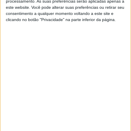
processamento. As suas preferências serão aplicadas apenas a
andaluzos
este website. Você pode alterar suas preferências ou retirar seu
POR
REDAÇÃO
17 ABRIL, 2024
0
consentimento a qualquer momento voltando a este site e
clicando no botão "Privacidade" na parte inferior da página.
Rally Raid Portugal: Onde assistir no dia 6
de Abril?
POR
JORGE RÓ JR.
5 ABRIL, 2024
0
Silence apostada em aumentar a quota
de mercado com a S01
POR
REDAÇÃO
25 MARÇO, 2024
0
MXGP: Rubén Fernández vai ser operado
POR
JORGE RÓ JR.
22 MARÇO, 2024
0
Motocross Espanha, Malpartida de
Cáceres: Outeiro, Lobo e Cardoso no
Top 10
POR
JORGE RÓ JR.
18 MARÇO, 2024
0
BP Ultimate Rally Raid Portugal: Mais de