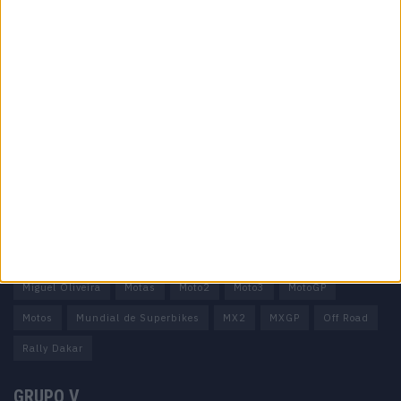
Informação importante
Ficha técnica
Estatuto editorial
Política de privacidade
Termos e condições
Informação Legal
Como anunciar
Tags
Miguel Oliveira
Motas
Moto2
Moto3
MotoGP
Motos
Mundial de Superbikes
MX2
MXGP
Off Road
Rally Dakar
GRUPO V