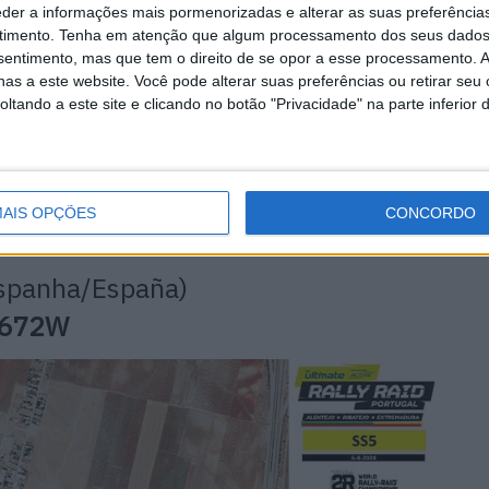
eder a informações mais pormenorizadas e alterar as suas preferência
e Mérida ou Sevilha
/
Desde la A66, desde Mérida o
timento.
Tenha em atenção que algum processamento dos seus dados
nsentimento, mas que tem o direito de se opor a esse processamento. A
as a este website. Você pode alterar suas preferências ou retirar seu
tando a este site e clicando no botão "Privacidade" na parte inferior 
so (hora portuguesa, menos uma que em Espanha /
n España):
AIS OPÇÕES
CONCORDO
Espanha/España)
. 672W