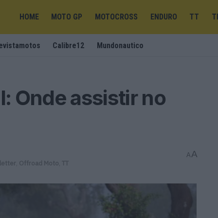
HOME
MOTO GP
MOTOCROSS
ENDURO
TT
T
evistamotos
Calibre12
Mundonautico
l: Onde assistir no
A
A
etter
,
Offroad Moto
,
TT