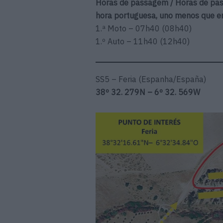
Horas de passagem / Horas de pa
hora portuguesa, uno menos que e
1.ª Moto – 07h40 (08h40)
1.º Auto – 11h40 (12h40)
SS5 – Feria (Espanha/España)
38º 32. 279N – 6º 32. 569W