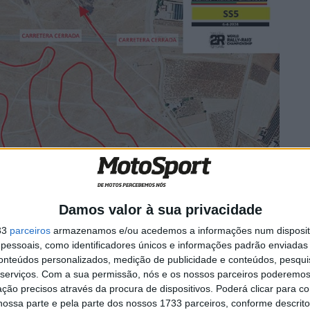
Damos valor à sua privacidade
33
parceiros
armazenamos e/ou acedemos a informações num dispositi
essoais, como identificadores únicos e informações padrão enviadas 
a de los Barros
conteúdos personalizados, medição de publicidade e conteúdos, pesqui
 com excelente visibilidade, junto à cidade, com bons
serviços.
Com a sua permissão, nós e os nossos parceiros poderemos 
xcelente visibilidad, cercana a la cuidad, com buen
ção precisos através da procura de dispositivos. Poderá clicar para co
ossa parte e pela parte dos nossos 1733 parceiros, conforme descrit