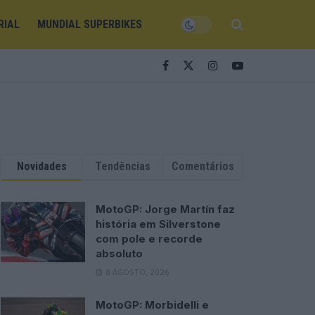
RIAL
MUNDIAL SUPERBIKES
Novidades
Tendências
Comentários
MotoGP: Jorge Martín faz
história em Silverstone
com pole e recorde
absoluto
8 AGOSTO, 2026
MotoGP: Morbidelli e