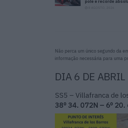
pole e recorde absol
8 AGOSTO, 2026
Não perca um único segundo da emo
informação necessária para uma p
DIA 6 DE ABRIL
SS5 – Villafranca de l
38º 34. 072N – 6º 20