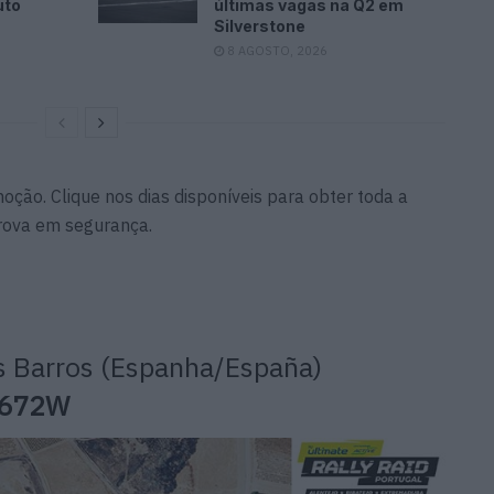
uto
últimas vagas na Q2 em
Silverstone
8 AGOSTO, 2026
ção. Clique nos dias disponíveis para obter toda a
rova em segurança.
os Barros (Espanha/España)
. 672W