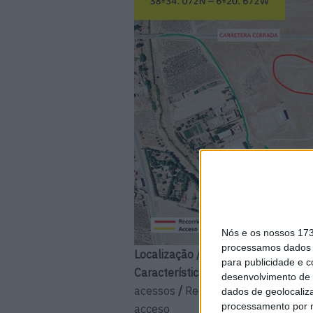
Nós e os nossos 17
processamos dados p
Localização / Ubicación:
Villafranc
para publicidade e 
Características:
Percurso artificial
desenvolvimento de 
acessos
/
Recorrido artificial con e
dados de geolocaliza
processamento por n
acceso