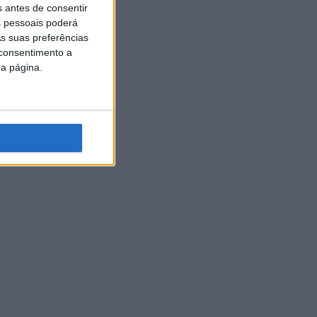
s antes de consentir
 pessoais poderá
s suas preferências
 consentimento a
da página.