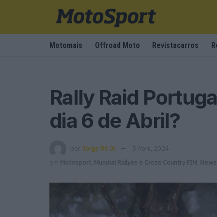
Motomais
Offroad Moto
Revistacarros
R
Rally Raid Portuga
dia 6 de Abril?
por
Jorge Ró Jr.
5 Abril, 2024
em
Motosport
,
Mundial Rallyes e Cross Country FIM
,
Newsl