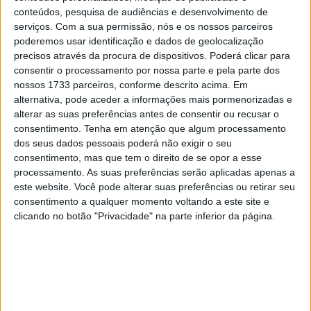
da Honda,
Toby Price
terminou no degrau mais baixo do
conteúdos, pesquisa de audiências e desenvolvimento de
pódio. O jovem
Mason Klein
e
Ross Branch
fecharam o
serviços.
Com a sua permissão, nós e os nossos parceiros
Top 5.
poderemos usar identificação e dados de geolocalização
precisos através da procura de dispositivos. Poderá clicar para
consentir o processamento por nossa parte e pela parte dos
Artigos relacionados
nossos 1733 parceiros, conforme descrito acima. Em
alternativa, pode aceder a informações mais pormenorizadas e
MotoGP: Ducati domina segundo dia de
alterar as suas preferências antes de consentir ou recusar o
testes das futuras 850cc
consentimento.
Tenha em atenção que algum processamento
7 AGOSTO, 2026
dos seus dados pessoais poderá não exigir o seu
consentimento, mas que tem o direito de se opor a esse
MotoGP: Tensão entre KTM e Viñales?
processamento. As suas preferências serão aplicadas apenas a
Steiner admite ‘fricção’ entre as partes
este website. Você pode alterar suas preferências ou retirar seu
7 AGOSTO, 2026
consentimento a qualquer momento voltando a este site e
clicando no botão "Privacidade" na parte inferior da página.
Sebastian Buhler
foi o
7.º mais rápido
a 18 segundos do
vencedor. Após um Dakar bastante positivo, o luso-