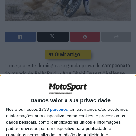
🔊 Ouvir artigo
Começou este domingo a segunda prova do
campeonato
do mundo de Rally Raid
, o
Abu Dhabi Desert Challenge
.
Com uma extensão de apenas
7 km
, o prólogo teve lugar
em
Al Dannah City
e serviu para definir a ordem de
Damos valor à sua privacidade
partida para a primeira de
cinco etapas
que vai compor a
prova que sucede ao Rally Dakar
.
Nós e os nossos 1733
parceiros
armazenamos e/ou acedemos
a informações num dispositivo, como cookies, e processamos
Pablo Quintanilla
foi o mais rápido na frente do seu
dados pessoais, como identificadores únicos e informações
padrão enviadas por um dispositivo para publicidade e
colega de equipa,
Adrien van Beveren
. Atrás dos pilotos
conteúdos personalizados, medição de publicidade e