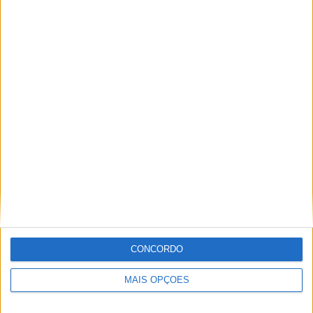
Tags:
Abu Dhabi Desert Challenge
Adrien Van Beveren
Bruno Santos
Campeonato Mundial Rally Raid
CM Rally Raid
Pablo Quintanilla
Prólogo
Sebastian Buhler
Toby Price
Jorge Ró Jr.
Artigos relacionados
CONCORDO
MAIS OPÇÕES