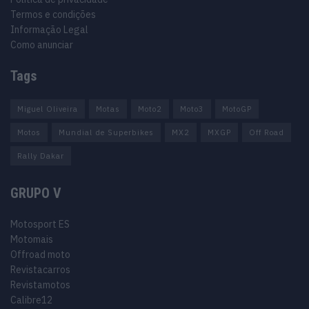
Termos e condições
Informação Legal
Como anunciar
Tags
Miguel Oliveira
Motas
Moto2
Moto3
MotoGP
Motos
Mundial de Superbikes
MX2
MXGP
Off Road
Rally Dakar
GRUPO V
Motosport ES
Motomais
Offroad moto
Revistacarros
Revistamotos
Calibre12