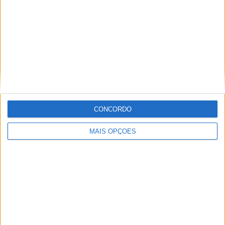
Informação importante
Ficha técnica
Estatuto editorial
Política de privacidade
Termos e condições
Informação Legal
CONCORDO
Como anunciar
MAIS OPÇÕES
Tags
Miguel Oliveira
Motas
Moto2
Moto3
MotoGP
Motos
Mundial de Superbikes
MX2
MXGP
Off Road
Rally Dakar