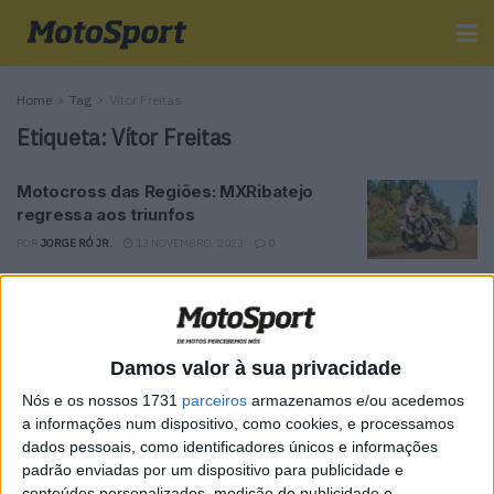
Home
Tag
Vítor Freitas
Etiqueta:
Vítor Freitas
Motocross das Regiões: MXRibatejo
regressa aos triunfos
POR
JORGE RÓ JR.
13 NOVEMBRO, 2023
0
Tendências
Comentários
Novidades
Damos valor à sua privacidade
MotoGP- Reviravolta com Oliveira na Honda
Nós e os nossos 1731
parceiros
armazenamos e/ou acedemos
8 SETEMBRO, 2025
a informações num dispositivo, como cookies, e processamos
dados pessoais, como identificadores únicos e informações
MotoGP: Reviravolta? Miguel Oliveira pode
padrão enviadas por um dispositivo para publicidade e
ter vaga em 2026
conteúdos personalizados, medição de publicidade e