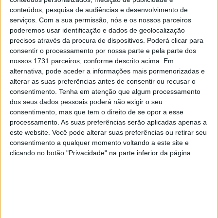
28 AGOSTO, 2025
conteúdos, pesquisa de audiências e desenvolvimento de
serviços.
Com a sua permissão, nós e os nossos parceiros
MotoGP: Paolo Campinoti (Pramac) faz
poderemos usar identificação e dados de geolocalização
revelações ‘desconfortáveis’ sobre Marc
precisos através da procura de dispositivos. Poderá clicar para
Márquez
consentir o processamento por nossa parte e pela parte dos
16 OUTUBRO, 2025
nossos 1731 parceiros, conforme descrito acima. Em
alternativa, pode aceder a informações mais pormenorizadas e
MotoGP: Toprak Razgatlioglu ‘muito
alterar as suas preferências antes de consentir ou recusar o
superior’ a Miguel Oliveira
consentimento.
Tenha em atenção que algum processamento
29 DEZEMBRO, 2025
dos seus dados pessoais poderá não exigir o seu
consentimento, mas que tem o direito de se opor a esse
processamento. As suas preferências serão aplicadas apenas a
este website. Você pode alterar suas preferências ou retirar seu
consentimento a qualquer momento voltando a este site e
clicando no botão "Privacidade" na parte inferior da página.
Sobre
Especialistas em Motos, MotoGP, MXGP, Enduro, SuperBikes,
Motocross, Trial