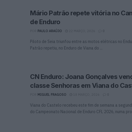
Mário Patrão repete vitória no C
de Enduro
POR
PAULO ARAÚJO
22 MARÇO, 2026
0
Piloto de Seia triunfou entre as motos elétricas no End
Patrão repetiu, no Enduro de Viana do ...
CN Enduro: Joana Gonçalves ven
classe Senhoras em Viana do Cas
POR
MIGUEL FRAGOSO
18 MARÇO, 2026
0
Viana do Castelo recebeu este fim de semana a segun
do Campeonato Nacional de Enduro CFL 2026, numa prov