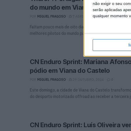
não exigir o seu co
do mundo em Viana do Castelo
serão aplicadas apen
qualquer momento vol
POR
MIGUEL FRAGOSO
7 ABRIL, 2025
0
Faltam pouco mais de oito dias para Portugal voltar a 
melhores pilotos do mundo para mais uma emocionante .
M
CN Enduro Sprint: Mariana Afons
pódio em Viana do Castelo
POR
MIGUEL FRAGOSO
29 OUTUBRO, 2024
0
Este domingo, a cidade de Viana do Castelo transform
do desporto motorizado offroad ao receber a terceira jo
CN Enduro Sprint: Luís Oliveira v