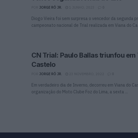
POR
JORGE RÓ JR.
1 JUNHO, 2023
0
Diogo Vieira foi sem surpresa o vencedor da segunda p
campeonato nacional de Trial realizada em Viana do Ca
CN Trial: Paulo Ballas triunfou em
Castelo
POR
JORGE RÓ JR.
23 NOVEMBRO, 2022
0
Em verdadeiro dia de Inverno, decorreu em Viana do Ca
organização do Moto Clube Foz do Lima, a sexta ...