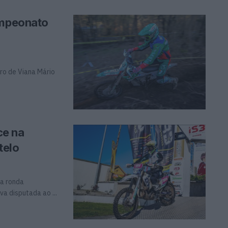
ampeonato
uro de Viana Mário
ce na
telo
da ronda
a disputada ao ...