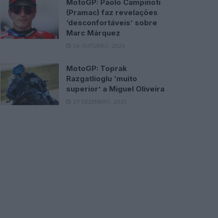
MotoGP: Paolo Campinoti
(Pramac) faz revelações
‘desconfortáveis’ sobre
Marc Márquez
16 OUTUBRO, 2025
MotoGP: Toprak
Razgatlioglu ‘muito
superior’ a Miguel Oliveira
29 DEZEMBRO, 2025