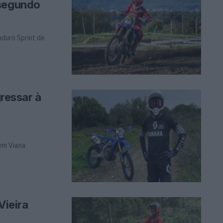
 segundo
nduro Sprint de
gressar à
 em Viana
Vieira