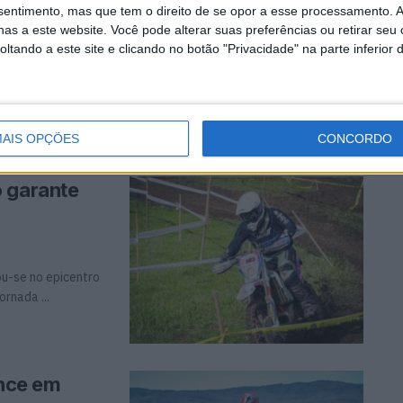
nsentimento, mas que tem o direito de se opor a esse processamento. A
as a este website. Você pode alterar suas preferências ou retirar seu
tando a este site e clicando no botão "Privacidade" na parte inferior 
receber os
..
AIS OPÇÕES
CONCORDO
o garante
ou-se no epicentro
rnada ...
ence em