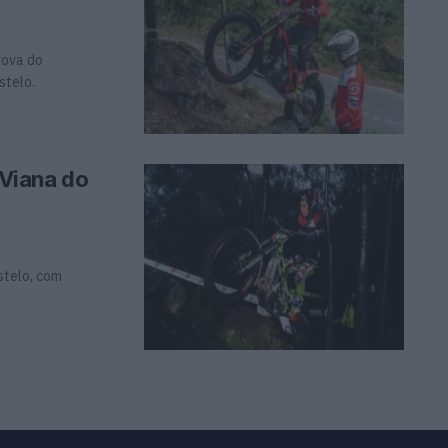
rova do
stelo.
 Viana do
stelo, com