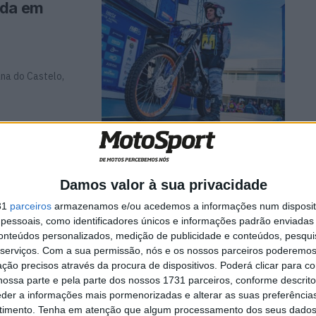
ada em
na do Castelo,
ia em
Damos valor à sua privacidade
31
parceiros
armazenamos e/ou acedemos a informações num dispositi
essoais, como identificadores únicos e informações padrão enviadas 
ste fim de semana
conteúdos personalizados, medição de publicidade e conteúdos, pesqui
serviços.
Com a sua permissão, nós e os nossos parceiros poderemos 
ção precisos através da procura de dispositivos. Poderá clicar para co
ossa parte e pela parte dos nossos 1731 parceiros, conforme descrit
eder a informações mais pormenorizadas e alterar as suas preferência
res pilotos
timento.
Tenha em atenção que algum processamento dos seus dados