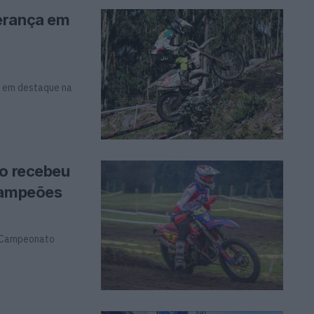
erança em
e em destaque na
lo recebeu
 campeões
o Campeonato