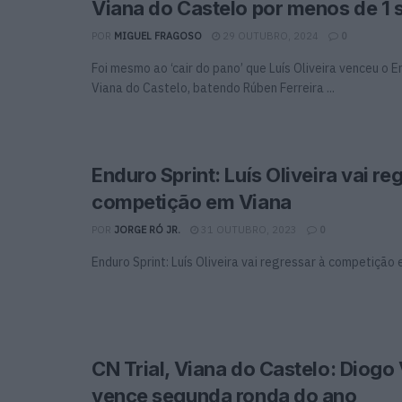
Viana do Castelo por menos de 1
POR
MIGUEL FRAGOSO
29 OUTUBRO, 2024
0
Foi mesmo ao ‘cair do pano’ que Luís Oliveira venceu o E
Viana do Castelo, batendo Rúben Ferreira ...
Enduro Sprint: Luís Oliveira vai re
competição em Viana
POR
JORGE RÓ JR.
31 OUTUBRO, 2023
0
Enduro Sprint: Luís Oliveira vai regressar à competição
CN Trial, Viana do Castelo: Diogo 
vence segunda ronda do ano