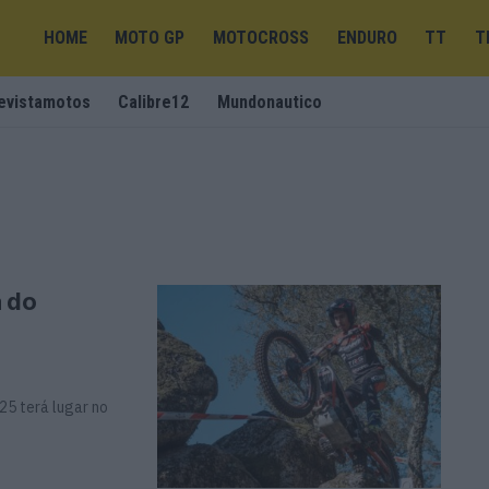
HOME
MOTO GP
MOTOCROSS
ENDURO
TT
T
evistamotos
Calibre12
Mundonautico
a do
25 terá lugar no